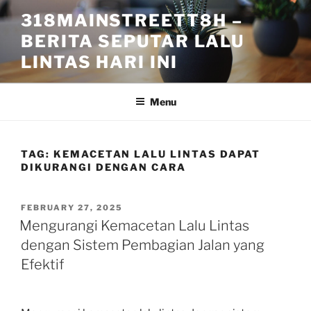
Skip
318MAINSTREETT8H –
to
BERITA SEPUTAR LALU
content
LINTAS HARI INI
Menu
TAG:
KEMACETAN LALU LINTAS DAPAT
DIKURANGI DENGAN CARA
POSTED
FEBRUARY 27, 2025
ON
Mengurangi Kemacetan Lalu Lintas
dengan Sistem Pembagian Jalan yang
Efektif