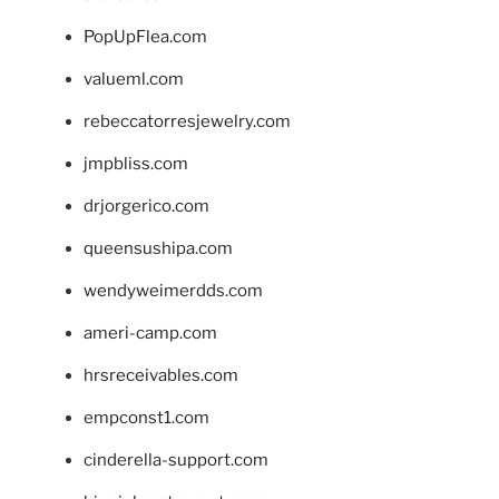
PopUpFlea.com
valueml.com
rebeccatorresjewelry.com
jmpbliss.com
drjorgerico.com
queensushipa.com
wendyweimerdds.com
ameri-camp.com
hrsreceivables.com
empconst1.com
cinderella-support.com