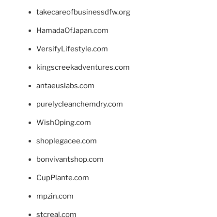
takecareofbusinessdfw.org
HamadaOfJapan.com
VersifyLifestyle.com
kingscreekadventures.com
antaeuslabs.com
purelycleanchemdry.com
WishOping.com
shoplegacee.com
bonvivantshop.com
CupPlante.com
mpzin.com
stcreal.com