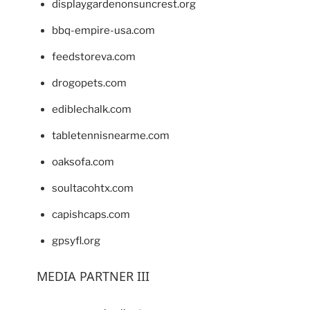
displaygardenonsuncrest.org
bbq-empire-usa.com
feedstoreva.com
drogopets.com
ediblechalk.com
tabletennisnearme.com
oaksofa.com
soultacohtx.com
capishcaps.com
gpsyfl.org
MEDIA PARTNER III