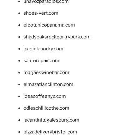
unavozparadios.com
shoes-vert.com
elbotanicopanama.com
shadyoaksrockportrvpark.com
jccoinlaundry.com
kautorepair.com
marjaeswinebar.com
elmazatlanclinton.com
ideacoffeenyc.com
odieschillicothe.com
lacantinitagalesburg.com
pizzadeliverybristol.com