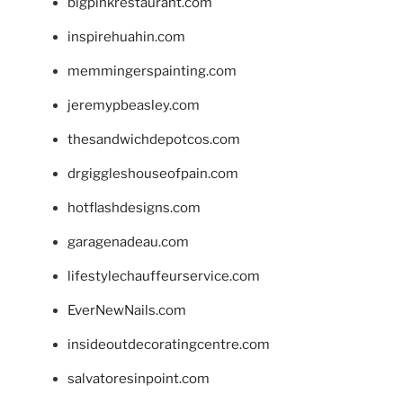
bigpinkrestaurant.com
inspirehuahin.com
memmingerspainting.com
jeremypbeasley.com
thesandwichdepotcos.com
drgiggleshouseofpain.com
hotflashdesigns.com
garagenadeau.com
lifestylechauffeurservice.com
EverNewNails.com
insideoutdecoratingcentre.com
salvatoresinpoint.com