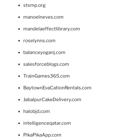
stsmp.org
manoelneves.com
mandelaeffectlibrary.com
roselynns.com
balanceyoganj.com
salesforceblogs.com
TrainGames365.com
BaytownEvaCationRentals.com
JabalpurCakeDelivery.com
halobjd.com
intelligenceqatar.com
PikaPikaApp.com