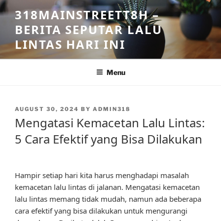
Skip
318MAINSTREETT8H –
to
BERITA SEPUTAR LALU
content
LINTAS HARI INI
Menu
POSTED
AUGUST 30, 2024
BY
ADMIN318
ON
Mengatasi Kemacetan Lalu Lintas:
5 Cara Efektif yang Bisa Dilakukan
Hampir setiap hari kita harus menghadapi masalah
kemacetan lalu lintas di jalanan. Mengatasi kemacetan
lalu lintas memang tidak mudah, namun ada beberapa
cara efektif yang bisa dilakukan untuk mengurangi