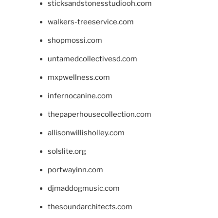
sticksandstonesstudiooh.com
walkers-treeservice.com
shopmossi.com
untamedcollectivesd.com
mxpwellness.com
infernocanine.com
thepaperhousecollection.com
allisonwillisholley.com
solslite.org
portwayinn.com
djmaddogmusic.com
thesoundarchitects.com