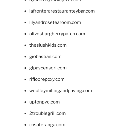
lafronterarestauranteybar.com
lilyandrosetearoom.com
olivesburgberrypatch.com
theslushkids.com
giobastian.com
glpascensori.com
rifloorepoxy.com
woolleymillingandpaving.com
uptonpvd.com
2troublegrill.com
casateranga.com