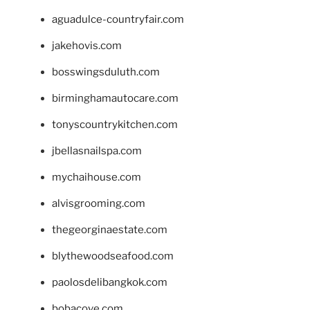
aguadulce-countryfair.com
jakehovis.com
bosswingsduluth.com
birminghamautocare.com
tonyscountrykitchen.com
jbellasnailspa.com
mychaihouse.com
alvisgrooming.com
thegeorginaestate.com
blythewoodseafood.com
paolosdelibangkok.com
bobacove.com