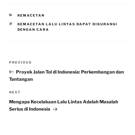
CATEGORIES
KEMACETAN
TAGS
KEMACETAN LALU LINTAS DAPAT DIKURANGI
DENGAN CARA
Post
Previous
PREVIOUS
navigation
Post
Proyek Jalan Tol di Indonesia: Perkembangan dan
Tantangan
Next
NEXT
Post
Mengapa Kecelakaan Lalu Lintas Adalah Masalah
Serius di Indonesia