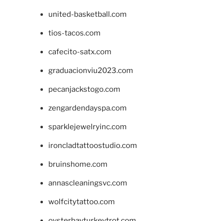
united-basketball.com
tios-tacos.com
cafecito-satx.com
graduacionviu2023.com
pecanjackstogo.com
zengardendayspa.com
sparklejewelryinc.com
ironcladtattoostudio.com
bruinshome.com
annascleaningsvc.com
wolfcitytattoo.com
oysterbayturkeytrot.com