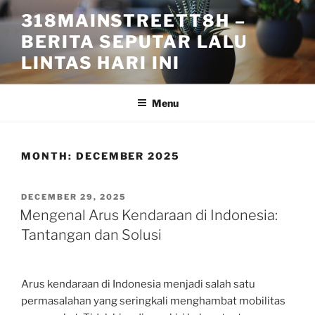
Skip
318MAINSTREETT8H –
to
BERITA SEPUTAR LALU
content
LINTAS HARI INI
Menu
MONTH:
DECEMBER 2025
POSTED
DECEMBER 29, 2025
ON
Mengenal Arus Kendaraan di Indonesia:
Tantangan dan Solusi
Arus kendaraan di Indonesia menjadi salah satu
permasalahan yang seringkali menghambat mobilitas