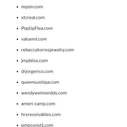
mpzin.com
stcreal.com
PopUpFlea.com
valueml.com
rebeccatorresjewelry.com
jmpbliss.com
drjorgerico.com
queensushipa.com
wendyweimerdds.com
ameri-camp.com
hrsreceivables.com
empconst1.com