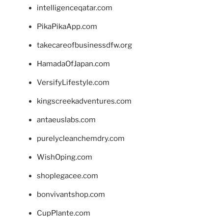
intelligenceqatar.com
PikaPikaApp.com
takecareofbusinessdfw.org
HamadaOfJapan.com
VersifyLifestyle.com
kingscreekadventures.com
antaeuslabs.com
purelycleanchemdry.com
WishOping.com
shoplegacee.com
bonvivantshop.com
CupPlante.com