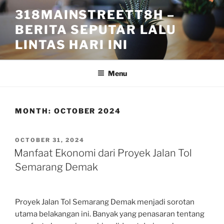
Skip
318MAINSTREETT8H –
to
BERITA SEPUTAR LALU
content
LINTAS HARI INI
Menu
MONTH:
OCTOBER 2024
POSTED
OCTOBER 31, 2024
ON
Manfaat Ekonomi dari Proyek Jalan Tol
Semarang Demak
Proyek Jalan Tol Semarang Demak menjadi sorotan
utama belakangan ini. Banyak yang penasaran tentang