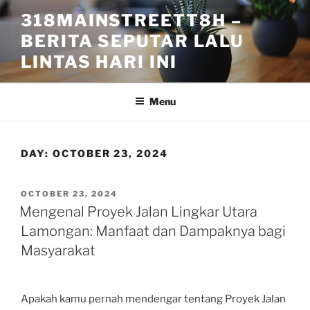
Skip
318MAINSTREETT8H –
to
BERITA SEPUTAR LALU
content
LINTAS HARI INI
Menu
DAY:
OCTOBER 23, 2024
POSTED
OCTOBER 23, 2024
ON
Mengenal Proyek Jalan Lingkar Utara
Lamongan: Manfaat dan Dampaknya bagi
Masyarakat
Apakah kamu pernah mendengar tentang Proyek Jalan