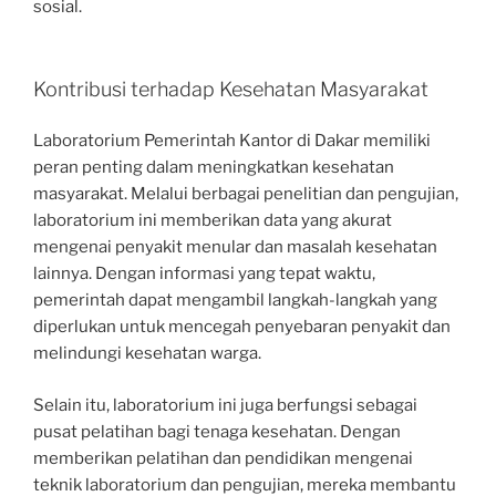
sosial.
Kontribusi terhadap Kesehatan Masyarakat
Laboratorium Pemerintah Kantor di Dakar memiliki
peran penting dalam meningkatkan kesehatan
masyarakat. Melalui berbagai penelitian dan pengujian,
laboratorium ini memberikan data yang akurat
mengenai penyakit menular dan masalah kesehatan
lainnya. Dengan informasi yang tepat waktu,
pemerintah dapat mengambil langkah-langkah yang
diperlukan untuk mencegah penyebaran penyakit dan
melindungi kesehatan warga.
Selain itu, laboratorium ini juga berfungsi sebagai
pusat pelatihan bagi tenaga kesehatan. Dengan
memberikan pelatihan dan pendidikan mengenai
teknik laboratorium dan pengujian, mereka membantu