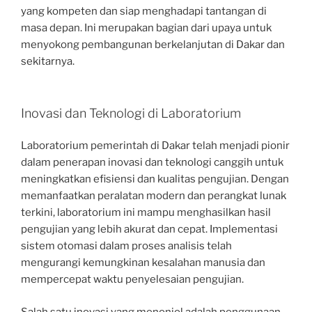
yang kompeten dan siap menghadapi tantangan di
masa depan. Ini merupakan bagian dari upaya untuk
menyokong pembangunan berkelanjutan di Dakar dan
sekitarnya.
Inovasi dan Teknologi di Laboratorium
Laboratorium pemerintah di Dakar telah menjadi pionir
dalam penerapan inovasi dan teknologi canggih untuk
meningkatkan efisiensi dan kualitas pengujian. Dengan
memanfaatkan peralatan modern dan perangkat lunak
terkini, laboratorium ini mampu menghasilkan hasil
pengujian yang lebih akurat dan cepat. Implementasi
sistem otomasi dalam proses analisis telah
mengurangi kemungkinan kesalahan manusia dan
mempercepat waktu penyelesaian pengujian.
Salah satu inovasi yang menonjol adalah penggunaan