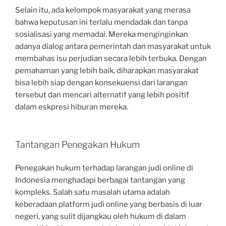
Selain itu, ada kelompok masyarakat yang merasa
bahwa keputusan ini terlalu mendadak dan tanpa
sosialisasi yang memadai. Mereka menginginkan
adanya dialog antara pemerintah dan masyarakat untuk
membahas isu perjudian secara lebih terbuka. Dengan
pemahaman yang lebih baik, diharapkan masyarakat
bisa lebih siap dengan konsekuensi dari larangan
tersebut dan mencari alternatif yang lebih positif
dalam eskpresi hiburan mereka.
Tantangan Penegakan Hukum
Penegakan hukum terhadap larangan judi online di
Indonesia menghadapi berbagai tantangan yang
kompleks. Salah satu masalah utama adalah
keberadaan platform judi online yang berbasis di luar
negeri, yang sulit dijangkau oleh hukum di dalam