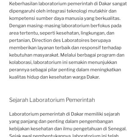
Keberhasilan laboratorium pemerintah di Dakar sangat
dipengaruhi oleh integrasi teknologi mutakhir dan
kompetensi sumber daya manusia yang berkualitas.
Dengan masing-masing laboratorium berfokus pada
area tertentu, seperti kesehatan, lingkungan, dan
pertanian, Direction des Laboratoires berupaya
memberikan layanan terbaik dan responsif terhadap
kebutuhan masyarakat. Melalui berbagai program dan
kolaborasi, laboratorium ini semakin menunjukkan
perannya sebagai pilar penting dalam meningkatkan
kualitas hidup dan kesehatan warga Dakar.
Sejarah Laboratorium Pemerintah
Laboratorium pemerintah di Dakar memiliki sejarah
yang panjang dan penting dalam pengembangan
kebijakan kesehatan dan ilmu pengetahuan di Senegal.
Sejak awal pembentukannya, laboratorium ini telah