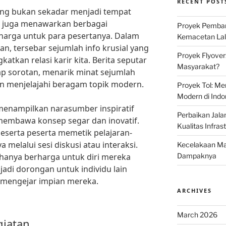
RECENT POST
yang bukan sekadar menjadi tempat
n juga menawarkan berbagai
Proyek Pemban
arga untuk para pesertanya. Dalam
Kemacetan Lalu
an, tersebar sejumlah info krusial yang
Proyek Flyover
tkan relasi karir kita. Berita seputar
Masyarakat?
gap sorotan, menarik minat sejumlah
an menjelajahi beragam topik modern.
Proyek Tol: Me
Modern di Indo
 menampilkan narasumber inspiratif
Perbaikan Jala
membawa konsep segar dan inovatif.
Kualitas Infras
peserta peserta memetik pelajaran-
a melalui sesi diskusi atau interaksi.
Kecelakaan Mau
ak hanya berharga untuk diri mereka
Dampaknya
njadi dorongan untuk individu lain
 mengejar impian mereka.
ARCHIVES
March 2026
giatan