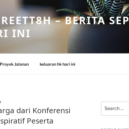
REETT8H – BERITA SE
I INI
Proyek Jalanan
keluaran hk hari ini
8
Search
rga dari Konferensi
for:
nspiratif Peserta