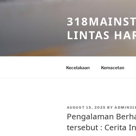
Skip
to
318MAINST
content
LINTAS HAR
Kecelakaan
Kemacetan
POSTED
AUGUST 15, 2025
BY
ADMIN31
ON
Pengalaman Berha
tersebut : Cerita I