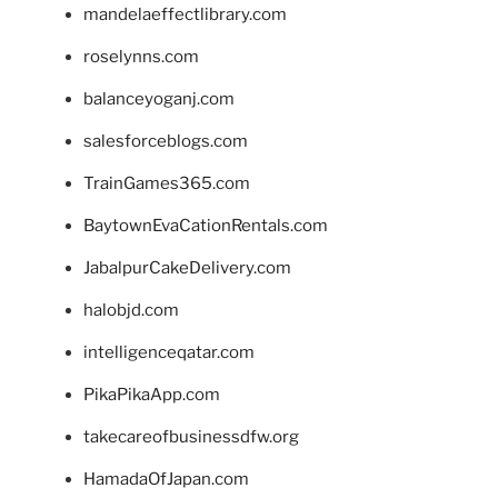
mandelaeffectlibrary.com
roselynns.com
balanceyoganj.com
salesforceblogs.com
TrainGames365.com
BaytownEvaCationRentals.com
JabalpurCakeDelivery.com
halobjd.com
intelligenceqatar.com
PikaPikaApp.com
takecareofbusinessdfw.org
HamadaOfJapan.com