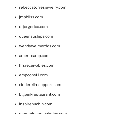
rebeccatorresjewelry.com
jmpbliss.com
drjorgerico.com
queensushipa.com
wendyweimerdds.com
ameri-camp.com
hrsreceivables.com
empconst1.com
cinderella-support.com
bigpinkrestaurant.com
inspirehuahin.com
memmingerspainting.com