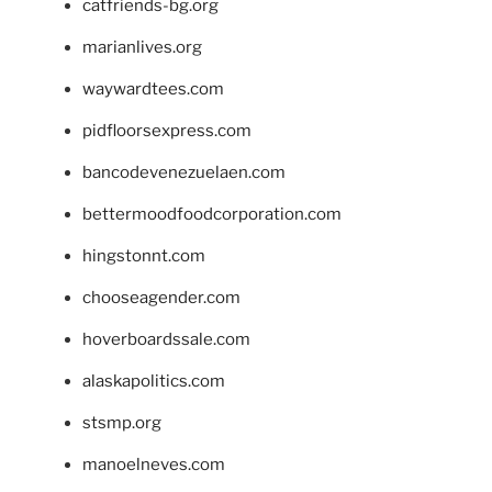
catfriends-bg.org
marianlives.org
waywardtees.com
pidfloorsexpress.com
bancodevenezuelaen.com
bettermoodfoodcorporation.com
hingstonnt.com
chooseagender.com
hoverboardssale.com
alaskapolitics.com
stsmp.org
manoelneves.com