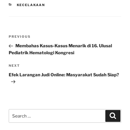
CATEGORIES
KECELAKAAN
Post
Previous
PREVIOUS
navigation
Post
Membahas Kasus-Kasus Menarik di 16. Ulusal
Pediatrik Hematologi Kongresi
Next
NEXT
Post
Efek Larangan Judi Online: Masyarakat Sudah Siap?
Search
Search
for: