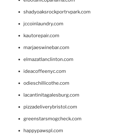
shadyoaksrockportrvpark.com
jccoinlaundry.com
kautorepair.com
marjaeswinebar.com
elmazatlanclinton.com
ideacoffeenyc.com
odieschillicothe.com
lacantinitagalesburg.com
pizzadeliverybristol.com
greenstarsmogcheck.com
happypawspl.com