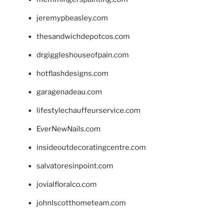
jeremypbeasley.com
thesandwichdepotcos.com
drgiggleshouseofpain.com
hotflashdesigns.com
garagenadeau.com
lifestylechauffeurservice.com
EverNewNails.com
insideoutdecoratingcentre.com
salvatoresinpoint.com
jovialfloralco.com
johnlscotthometeam.com