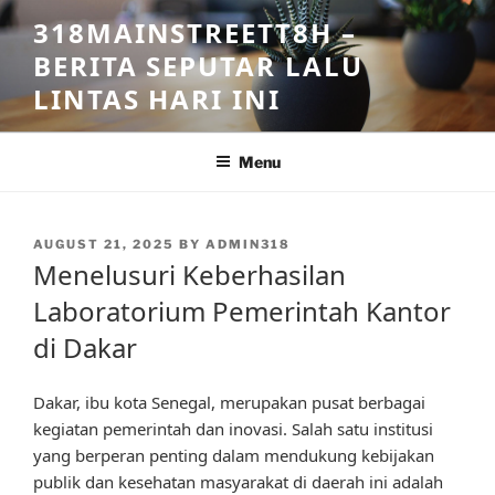
Skip
318MAINSTREETT8H –
to
BERITA SEPUTAR LALU
content
LINTAS HARI INI
Menu
POSTED
AUGUST 21, 2025
BY
ADMIN318
ON
Menelusuri Keberhasilan
Laboratorium Pemerintah Kantor
di Dakar
Dakar, ibu kota Senegal, merupakan pusat berbagai
kegiatan pemerintah dan inovasi. Salah satu institusi
yang berperan penting dalam mendukung kebijakan
publik dan kesehatan masyarakat di daerah ini adalah