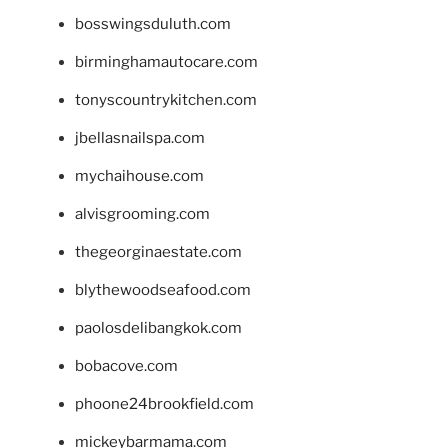
bosswingsduluth.com
birminghamautocare.com
tonyscountrykitchen.com
jbellasnailspa.com
mychaihouse.com
alvisgrooming.com
thegeorginaestate.com
blythewoodseafood.com
paolosdelibangkok.com
bobacove.com
phoone24brookfield.com
mickeybarmama.com