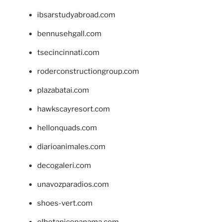
ibsarstudyabroad.com
bennusehgall.com
tsecincinnati.com
roderconstructiongroup.com
plazabatai.com
hawkscayresort.com
hellonquads.com
diarioanimales.com
decogaleri.com
unavozparadios.com
shoes-vert.com
elbotanicopanama.com