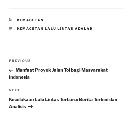
CATEGORIES
KEMACETAN
TAGS
KEMACETAN LALU LINTAS ADALAH
Post
Previous
PREVIOUS
navigation
Post
Manfaat Proyek Jalan Tol bagi Masyarakat
Indonesia
Next
NEXT
Post
Kecelakaan Lalu Lintas Terbaru: Berita Terkini dan
Analisis