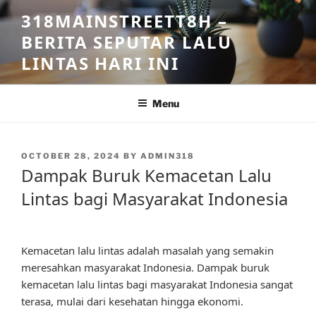
Skip
318MAINSTREETT8H –
to
BERITA SEPUTAR LALU
content
LINTAS HARI INI
Menu
POSTED
OCTOBER 28, 2024
BY
ADMIN318
ON
Dampak Buruk Kemacetan Lalu
Lintas bagi Masyarakat Indonesia
Kemacetan lalu lintas adalah masalah yang semakin
meresahkan masyarakat Indonesia. Dampak buruk
kemacetan lalu lintas bagi masyarakat Indonesia sangat
terasa, mulai dari kesehatan hingga ekonomi.