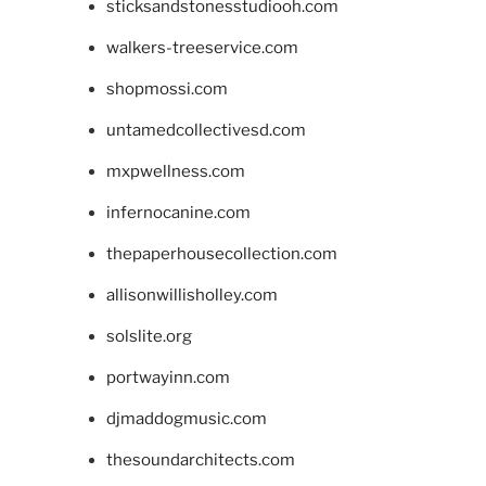
sticksandstonesstudiooh.com
walkers-treeservice.com
shopmossi.com
untamedcollectivesd.com
mxpwellness.com
infernocanine.com
thepaperhousecollection.com
allisonwillisholley.com
solslite.org
portwayinn.com
djmaddogmusic.com
thesoundarchitects.com