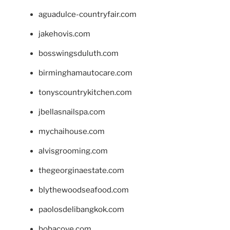
aguadulce-countryfair.com
jakehovis.com
bosswingsduluth.com
birminghamautocare.com
tonyscountrykitchen.com
jbellasnailspa.com
mychaihouse.com
alvisgrooming.com
thegeorginaestate.com
blythewoodseafood.com
paolosdelibangkok.com
bobacove.com