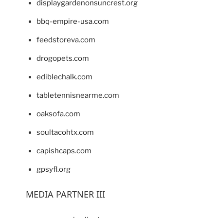
displaygardenonsuncrest.org
bbq-empire-usa.com
feedstoreva.com
drogopets.com
ediblechalk.com
tabletennisnearme.com
oaksofa.com
soultacohtx.com
capishcaps.com
gpsyfl.org
MEDIA PARTNER III