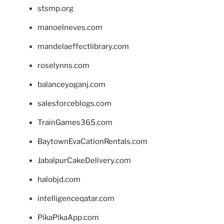
stsmp.org
manoelneves.com
mandelaeffectlibrary.com
roselynns.com
balanceyoganj.com
salesforceblogs.com
TrainGames365.com
BaytownEvaCationRentals.com
JabalpurCakeDelivery.com
halobjd.com
intelligenceqatar.com
PikaPikaApp.com