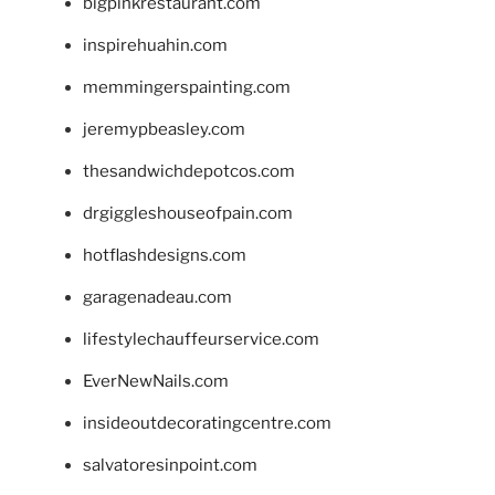
bigpinkrestaurant.com
inspirehuahin.com
memmingerspainting.com
jeremypbeasley.com
thesandwichdepotcos.com
drgiggleshouseofpain.com
hotflashdesigns.com
garagenadeau.com
lifestylechauffeurservice.com
EverNewNails.com
insideoutdecoratingcentre.com
salvatoresinpoint.com