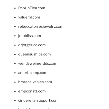
PopUpFlea.com
valueml.com
rebeccatorresjewelry.com
jmpbliss.com
drjorgerico.com
queensushipa.com
wendyweimerdds.com
ameri-camp.com
hrsreceivables.com
empconst1.com
cinderella-support.com