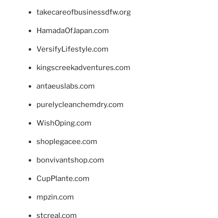
takecareofbusinessdfw.org
HamadaOfJapan.com
VersifyLifestyle.com
kingscreekadventures.com
antaeuslabs.com
purelycleanchemdry.com
WishOping.com
shoplegacee.com
bonvivantshop.com
CupPlante.com
mpzin.com
stcreal.com