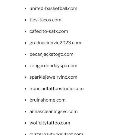
united-basketball.com
tios-tacos.com
cafecito-satx.com
graduacionviu2023.com
pecanjackstogo.com
zengardendayspa.com
sparklejewelryinc.com
ironcladtattoostudio.com
bruinshome.com
annascleaningsvc.com
wolfcitytattoo.com
oysterbayturkeytrot.com