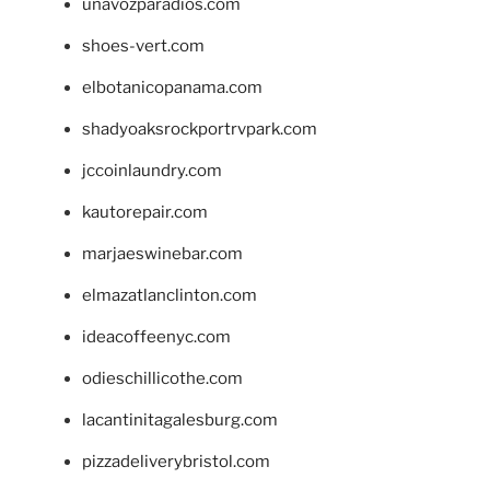
unavozparadios.com
shoes-vert.com
elbotanicopanama.com
shadyoaksrockportrvpark.com
jccoinlaundry.com
kautorepair.com
marjaeswinebar.com
elmazatlanclinton.com
ideacoffeenyc.com
odieschillicothe.com
lacantinitagalesburg.com
pizzadeliverybristol.com