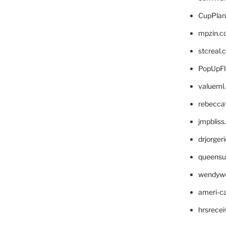
CupPlan
mpzin.c
stcreal.
PopUpFl
valueml
rebecca
jmpblis
drjorger
queensu
wendyw
ameri-
hrsrece