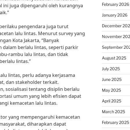
February 2026
l ini juga dipengaruhi oleh kurangnya
ik.”
January 2026
, perilaku pengendara juga turut
December 20
tan lalu lintas. Menurut survey yang
November 20
ngan Kota Jakarta, “Banyak
 dalam berlalu lintas, seperti parkir
September 20
-rambu lalu lintas, dan tidak
August 2025
rlalu lintas.”
July 2025
lu lintas, perlu adanya kerjasama
June 2025
, dan stakeholder terkait.
, sosialisasi tentang disiplin berlalu
May 2025
ortasi umum yang lebih efisien dapat
April 2025
ngi kemacetan lalu lintas.
March 2025
ktor yang mempengaruhi kemacetan
February 2025
 masyarakat, diharapkan dapat