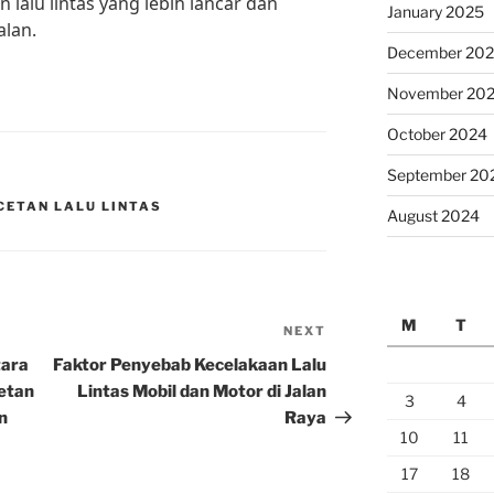
alu lintas yang lebih lancar dan
January 2025
lan.
December 20
November 20
October 2024
September 20
CETAN LALU LINTAS
August 2024
M
T
NEXT
Next
Post
tara
Faktor Penyebab Kecelakaan Lalu
etan
Lintas Mobil dan Motor di Jalan
3
4
n
Raya
10
11
17
18