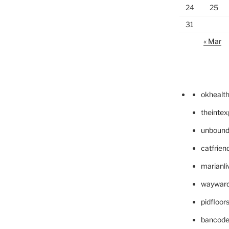
24
25
31
« Mar
okhealt
theinte
unbound
catfrien
marianli
wayward
pidfloo
bancode