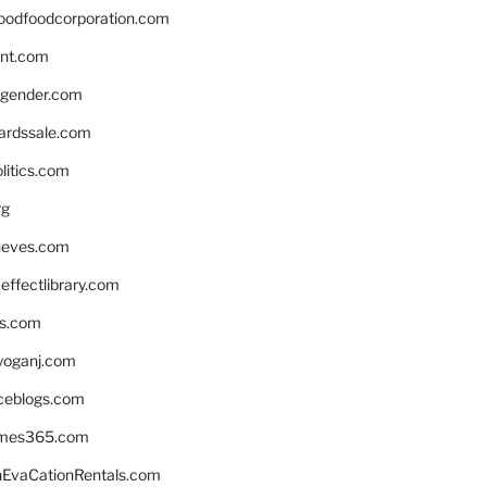
oodfoodcorporation.com
nnt.com
gender.com
ardssale.com
litics.com
rg
neves.com
ffectlibrary.com
ns.com
yoganj.com
rceblogs.com
ames365.com
EvaCationRentals.com