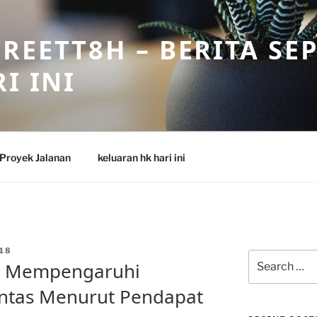
REETT8H – BERITA SE
I INI
Proyek Jalanan
keluaran hk hari ini
18
Search
ng Mempengaruhi
for:
intas Menurut Pendapat