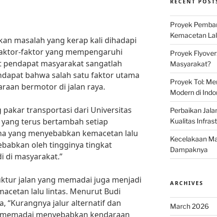
RECENT POST
Proyek Pemban
Kemacetan Lalu
kan masalah yang kerap kali dihadapi
Faktor-faktor yang mempengaruhi
Proyek Flyover
t pendapat masyarakat sangatlah
Masyarakat?
dapat bahwa salah satu faktor utama
Proyek Tol: Me
raan bermotor di jalan raya.
Modern di Indo
pakar transportasi dari Universitas
Perbaikan Jala
 yang terus bertambah setiap
Kualitas Infras
ma yang menyebabkan kemacetan lalu
Kecelakaan Mau
isebabkan oleh tingginya tingkat
Dampaknya
i di masyarakat.”
ruktur jalan yang memadai juga menjadi
ARCHIVES
cetan lalu lintas. Menurut Budi
a, “Kurangnya jalur alternatif dan
March 2026
g memadai menyebabkan kendaraan