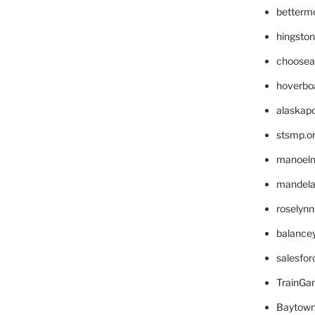
betterm
hingsto
choosea
hoverbo
alaskapo
stsmp.o
manoel
mandelae
roselyn
balance
salesfo
TrainG
Baytown