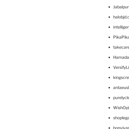
Jabalpu
halobjd
intellig
PikaPik
takecar
Hamada
VersifyL
kingscr
antaeus
purelyc
WishOp
shopleg
bonviva