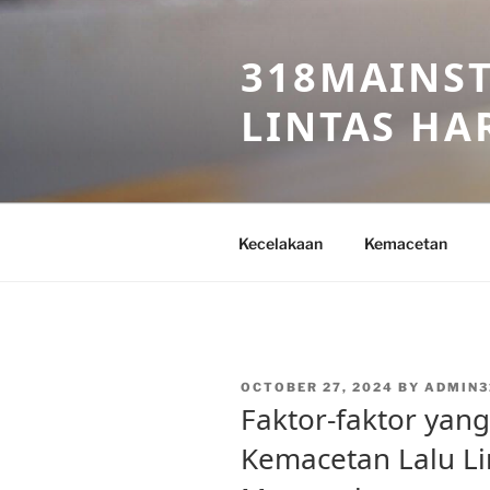
Skip
to
318MAINST
content
LINTAS HAR
Kecelakaan
Kemacetan
POSTED
OCTOBER 27, 2024
BY
ADMIN3
ON
Faktor-faktor ya
Kemacetan Lalu L