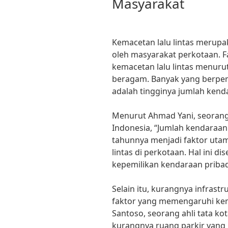
Masyarakat
Kemacetan lalu lintas merupa
oleh masyarakat perkotaan. 
kemacetan lalu lintas menuru
beragam. Banyak yang berpen
adalah tingginya jumlah kenda
Menurut Ahmad Yani, seorang 
Indonesia, “Jumlah kendaraan
tahunnya menjadi faktor uta
lintas di perkotaan. Hal ini d
kepemilikan kendaraan pribad
Selain itu, kurangnya infrast
faktor yang memengaruhi kema
Santoso, seorang ahli tata kot
kurangnya ruang parkir yan