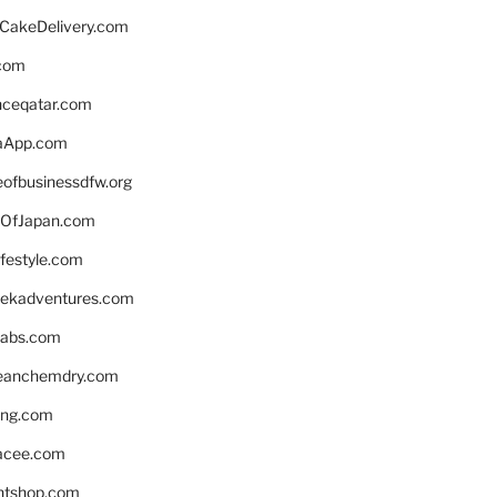
rCakeDelivery.com
.com
enceqatar.com
aApp.com
eofbusinessdfw.org
OfJapan.com
ifestyle.com
eekadventures.com
labs.com
leanchemdry.com
ing.com
acee.com
ntshop.com