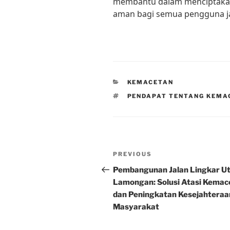
membantu dalam menciptakan l
aman bagi semua pengguna ja
CATEGORIES
KEMACETAN
TAGS
PENDAPAT TENTANG KEMA
Post
Previous
PREVIOUS
navigation
Post
Pembangunan Jalan Lingkar U
Lamongan: Solusi Atasi Kemac
dan Peningkatan Kesejahteraa
Masyarakat