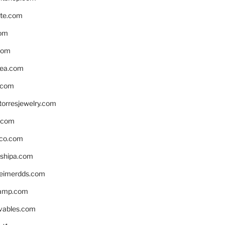
te.com
om
com
ea.com
.com
torresjewelry.com
s.com
ico.com
shipa.com
eimerdds.com
camp.com
ivables.com