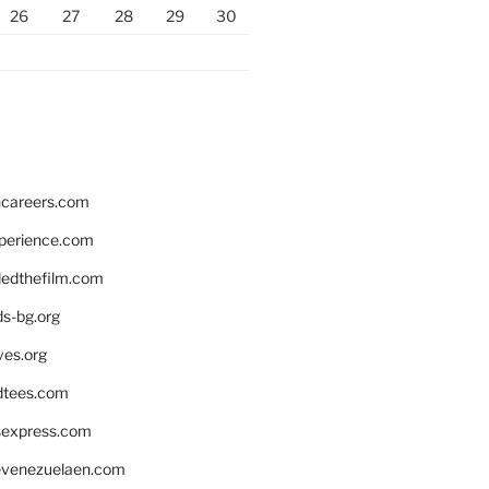
26
27
28
29
30
hcareers.com
xperience.com
edthefilm.com
ds-bg.org
ves.org
tees.com
rsexpress.com
venezuelaen.com