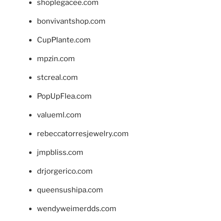
shoplegacee.com
bonvivantshop.com
CupPlante.com
mpzin.com
stcreal.com
PopUpFlea.com
valueml.com
rebeccatorresjewelry.com
jmpbliss.com
drjorgerico.com
queensushipa.com
wendyweimerdds.com