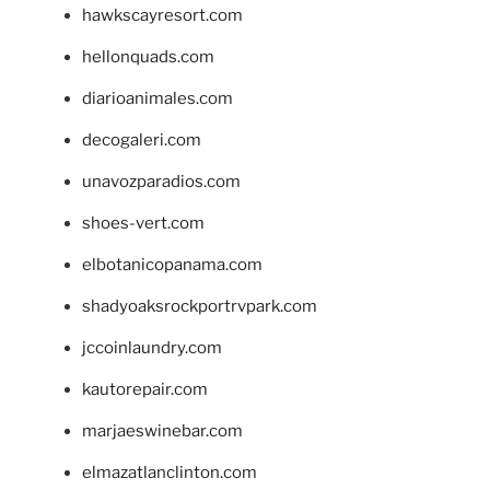
hawkscayresort.com
hellonquads.com
diarioanimales.com
decogaleri.com
unavozparadios.com
shoes-vert.com
elbotanicopanama.com
shadyoaksrockportrvpark.com
jccoinlaundry.com
kautorepair.com
marjaeswinebar.com
elmazatlanclinton.com