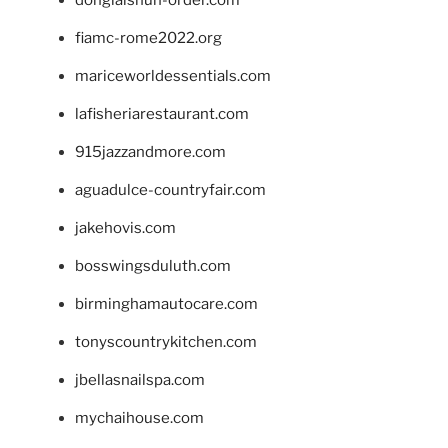
fiamc-rome2022.org
mariceworldessentials.com
lafisheriarestaurant.com
915jazzandmore.com
aguadulce-countryfair.com
jakehovis.com
bosswingsduluth.com
birminghamautocare.com
tonyscountrykitchen.com
jbellasnailspa.com
mychaihouse.com