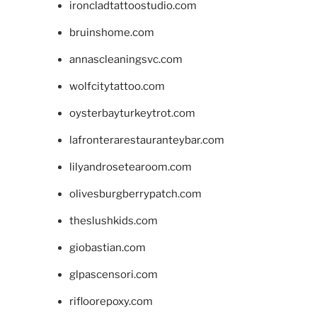
ironcladtattoostudio.com
bruinshome.com
annascleaningsvc.com
wolfcitytattoo.com
oysterbayturkeytrot.com
lafronterarestauranteybar.com
lilyandrosetearoom.com
olivesburgberrypatch.com
theslushkids.com
giobastian.com
glpascensori.com
rifloorepoxy.com