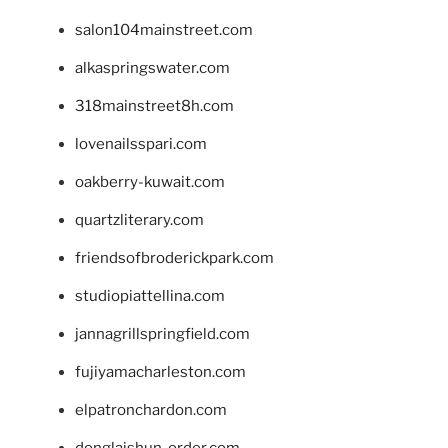
salon104mainstreet.com
alkaspringswater.com
318mainstreet8h.com
lovenailsspari.com
oakberry-kuwait.com
quartzliterary.com
friendsofbroderickpark.com
studiopiattellina.com
jannagrillspringfield.com
fujiyamacharleston.com
elpatronchardon.com
donglaishun-order.com