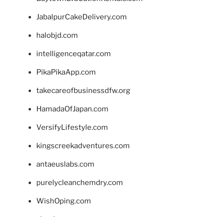
JabalpurCakeDelivery.com
halobjd.com
intelligenceqatar.com
PikaPikaApp.com
takecareofbusinessdfw.org
HamadaOfJapan.com
VersifyLifestyle.com
kingscreekadventures.com
antaeuslabs.com
purelycleanchemdry.com
WishOping.com