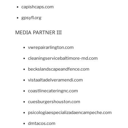
capishcaps.com
gpsyfl.org
MEDIA PARTNER III
vwrepairarlington.com
cleaningservicebaltimore-md.com
beckslandscapeandfence.com
vistaaltadelveramendi.com
coastlinecateringnc.com
cuesburgershouston.com
psicologiaespecializadaencampeche.com
dmtacos.com