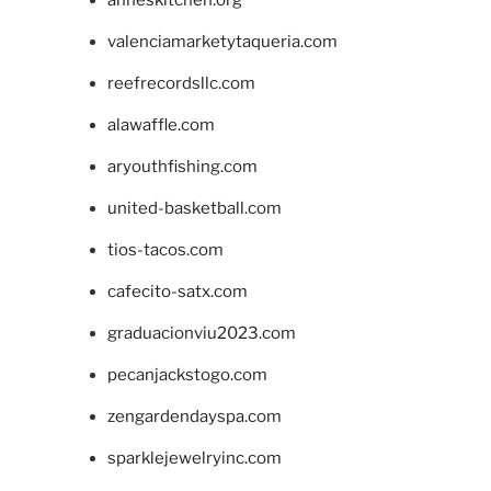
anneskitchen.org
valenciamarketytaqueria.com
reefrecordsllc.com
alawaffle.com
aryouthfishing.com
united-basketball.com
tios-tacos.com
cafecito-satx.com
graduacionviu2023.com
pecanjackstogo.com
zengardendayspa.com
sparklejewelryinc.com