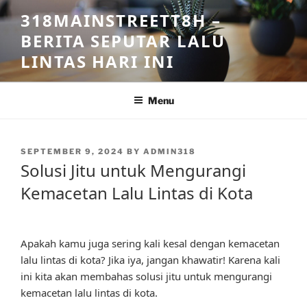
Skip
318MAINSTREETT8H –
to
BERITA SEPUTAR LALU
content
LINTAS HARI INI
Menu
POSTED
SEPTEMBER 9, 2024
BY
ADMIN318
ON
Solusi Jitu untuk Mengurangi
Kemacetan Lalu Lintas di Kota
Apakah kamu juga sering kali kesal dengan kemacetan
lalu lintas di kota? Jika iya, jangan khawatir! Karena kali
ini kita akan membahas solusi jitu untuk mengurangi
kemacetan lalu lintas di kota.