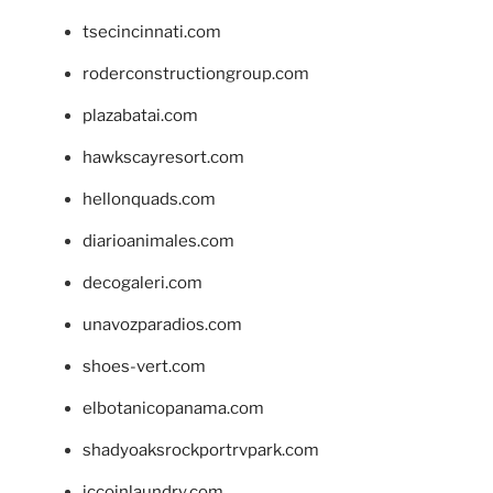
tsecincinnati.com
roderconstructiongroup.com
plazabatai.com
hawkscayresort.com
hellonquads.com
diarioanimales.com
decogaleri.com
unavozparadios.com
shoes-vert.com
elbotanicopanama.com
shadyoaksrockportrvpark.com
jccoinlaundry.com