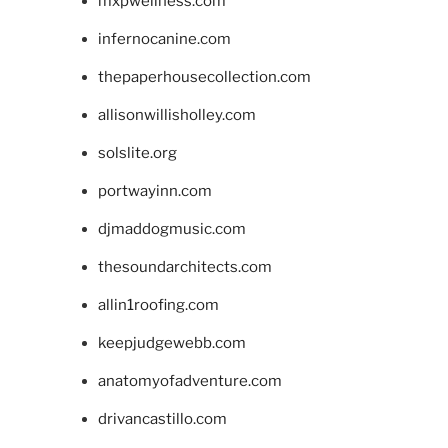
mxpwellness.com
infernocanine.com
thepaperhousecollection.com
allisonwillisholley.com
solslite.org
portwayinn.com
djmaddogmusic.com
thesoundarchitects.com
allin1roofing.com
keepjudgewebb.com
anatomyofadventure.com
drivancastillo.com