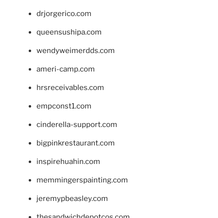
drjorgerico.com
queensushipa.com
wendyweimerdds.com
ameri-camp.com
hrsreceivables.com
empconst1.com
cinderella-support.com
bigpinkrestaurant.com
inspirehuahin.com
memmingerspainting.com
jeremypbeasley.com
thesandwichdepotcos.com