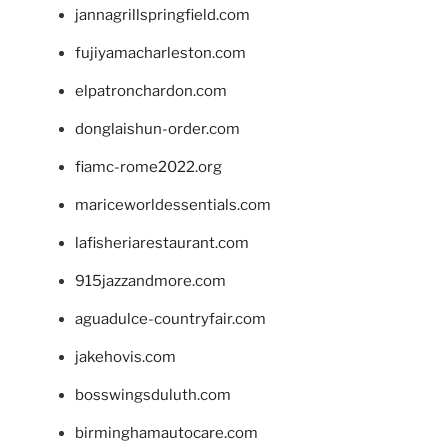
jannagrillspringfield.com
fujiyamacharleston.com
elpatronchardon.com
donglaishun-order.com
fiamc-rome2022.org
mariceworldessentials.com
lafisheriarestaurant.com
915jazzandmore.com
aguadulce-countryfair.com
jakehovis.com
bosswingsduluth.com
birminghamautocare.com