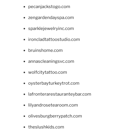
pecanjackstogo.com
zengardendayspa.com
sparklejewelryinc.com
ironcladtattoostudio.com
bruinshome.com
annascleaningsvc.com
wolfcitytattoo.com
oysterbayturkeytrot.com
lafronterarestauranteybar.com
lilyandrosetearoom.com
olivesburgberrypatch.com
theslushkids.com