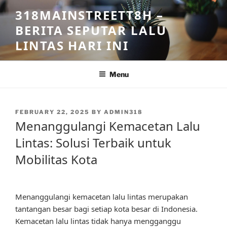
Skip
318MAINSTREETT8H –
to
BERITA SEPUTAR LALU
content
LINTAS HARI INI
Menu
POSTED
FEBRUARY 22, 2025
BY
ADMIN318
ON
Menanggulangi Kemacetan Lalu
Lintas: Solusi Terbaik untuk
Mobilitas Kota
Menanggulangi kemacetan lalu lintas merupakan
tantangan besar bagi setiap kota besar di Indonesia.
Kemacetan lalu lintas tidak hanya mengganggu