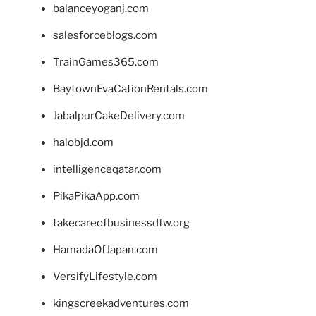
balanceyoganj.com
salesforceblogs.com
TrainGames365.com
BaytownEvaCationRentals.com
JabalpurCakeDelivery.com
halobjd.com
intelligenceqatar.com
PikaPikaApp.com
takecareofbusinessdfw.org
HamadaOfJapan.com
VersifyLifestyle.com
kingscreekadventures.com