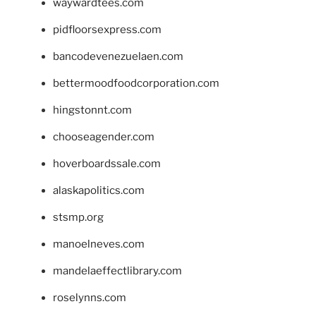
waywardtees.com
pidfloorsexpress.com
bancodevenezuelaen.com
bettermoodfoodcorporation.com
hingstonnt.com
chooseagender.com
hoverboardssale.com
alaskapolitics.com
stsmp.org
manoelneves.com
mandelaeffectlibrary.com
roselynns.com