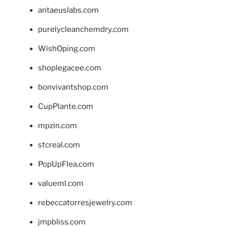
antaeuslabs.com
purelycleanchemdry.com
WishOping.com
shoplegacee.com
bonvivantshop.com
CupPlante.com
mpzin.com
stcreal.com
PopUpFlea.com
valueml.com
rebeccatorresjewelry.com
jmpbliss.com