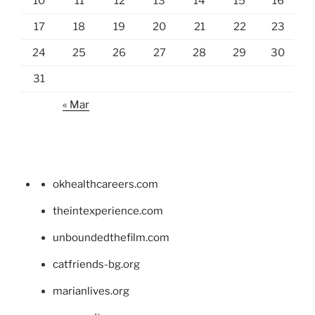
10
11
12
13
14
15
16
17
18
19
20
21
22
23
24
25
26
27
28
29
30
31
« Mar
okhealthcareers.com
theintexperience.com
unboundedthefilm.com
catfriends-bg.org
marianlives.org