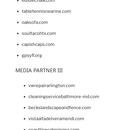
ediblechalk.com
tabletennisnearme.com
oaksofa.com
soultacohtx.com
capishcaps.com
gpsyfl.org
MEDIA PARTNER III
vwrepairarlington.com
cleaningservicebaltimore-md.com
beckslandscapeandfence.com
vistaaltadelveramendi.com
coastlinecateringnc.com