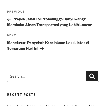
Post
Previous
PREVIOUS
navigation
Post
Proyek Jalan Tol Probolinggo Banyuwangi:
Membuka Akses Transportasi yang Lebih Lancar
Next
NEXT
Post
Menelusuri Penyebab Kecelakaan Lalu Lintas di
Semarang Hari Ini
Search
Search
for:
RECENT POSTS