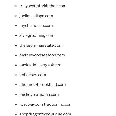
tonyscountrykitchen.com
jbellasnailspa.com
mychaihouse.com
alvisgrooming.com
thegeorginaestate.com
blythewoodseafood.com
paolosdelibangkok.com
bobacove.com
phoone24brookfield.com
mickeybarmama.com
roadwayconstructioninc.com
shopdragonflyboutique.com