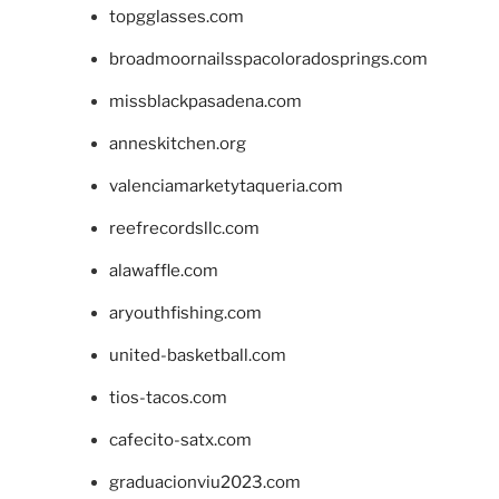
topgglasses.com
broadmoornailsspacoloradosprings.com
missblackpasadena.com
anneskitchen.org
valenciamarketytaqueria.com
reefrecordsllc.com
alawaffle.com
aryouthfishing.com
united-basketball.com
tios-tacos.com
cafecito-satx.com
graduacionviu2023.com