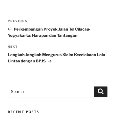
Post
Previous
PREVIOUS
navigation
Post
Perkembangan Proyek Jalan Tol Cilacap-
Yogyakarta: Harapan dan Tantangan
Next
NEXT
Post
Langkah-langkah Mengurus Klaim Kecelakaan Lalu
Lintas dengan BPJS
Search
Search
for:
RECENT POSTS