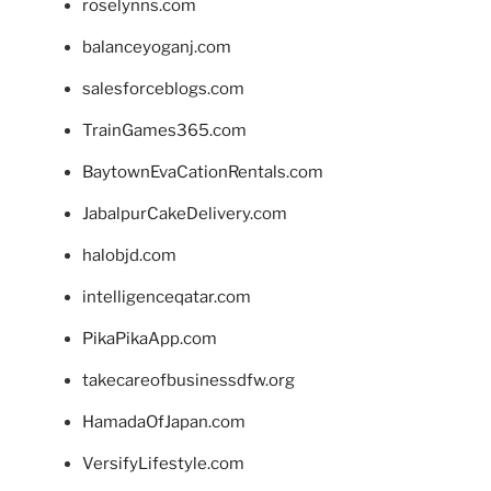
roselynns.com
balanceyoganj.com
salesforceblogs.com
TrainGames365.com
BaytownEvaCationRentals.com
JabalpurCakeDelivery.com
halobjd.com
intelligenceqatar.com
PikaPikaApp.com
takecareofbusinessdfw.org
HamadaOfJapan.com
VersifyLifestyle.com