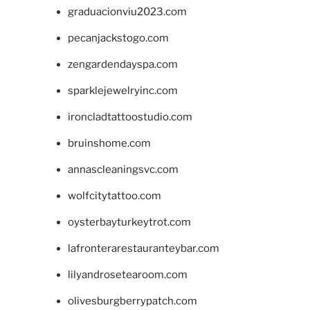
graduacionviu2023.com
pecanjackstogo.com
zengardendayspa.com
sparklejewelryinc.com
ironcladtattoostudio.com
bruinshome.com
annascleaningsvc.com
wolfcitytattoo.com
oysterbayturkeytrot.com
lafronterarestauranteybar.com
lilyandrosetearoom.com
olivesburgberrypatch.com