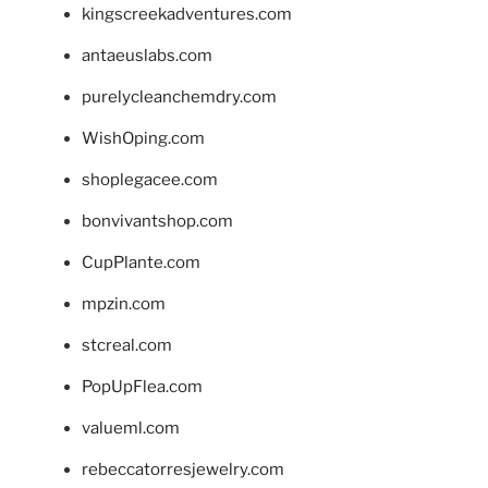
kingscreekadventures.com
antaeuslabs.com
purelycleanchemdry.com
WishOping.com
shoplegacee.com
bonvivantshop.com
CupPlante.com
mpzin.com
stcreal.com
PopUpFlea.com
valueml.com
rebeccatorresjewelry.com