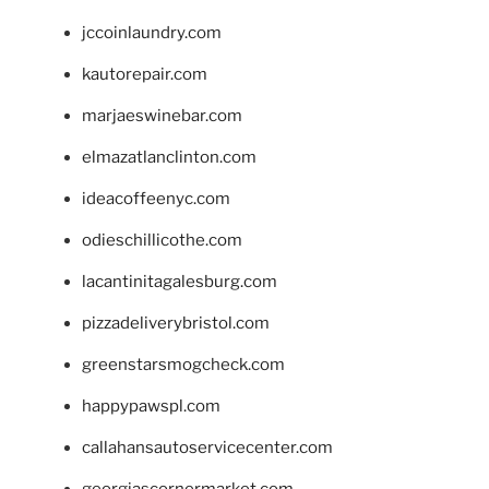
jccoinlaundry.com
kautorepair.com
marjaeswinebar.com
elmazatlanclinton.com
ideacoffeenyc.com
odieschillicothe.com
lacantinitagalesburg.com
pizzadeliverybristol.com
greenstarsmogcheck.com
happypawspl.com
callahansautoservicecenter.com