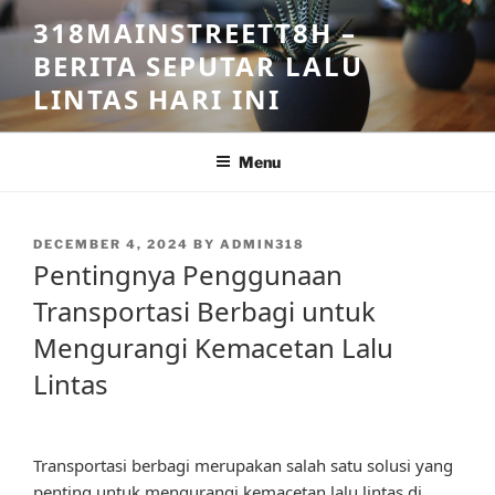
Skip
318MAINSTREETT8H –
to
BERITA SEPUTAR LALU
content
LINTAS HARI INI
Menu
POSTED
DECEMBER 4, 2024
BY
ADMIN318
ON
Pentingnya Penggunaan
Transportasi Berbagi untuk
Mengurangi Kemacetan Lalu
Lintas
Transportasi berbagi merupakan salah satu solusi yang
penting untuk mengurangi kemacetan lalu lintas di