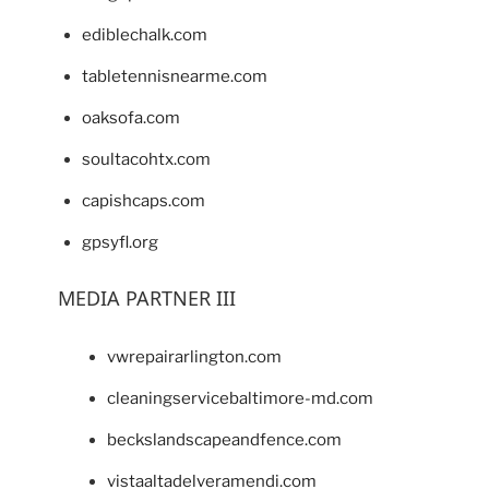
ediblechalk.com
tabletennisnearme.com
oaksofa.com
soultacohtx.com
capishcaps.com
gpsyfl.org
MEDIA PARTNER III
vwrepairarlington.com
cleaningservicebaltimore-md.com
beckslandscapeandfence.com
vistaaltadelveramendi.com