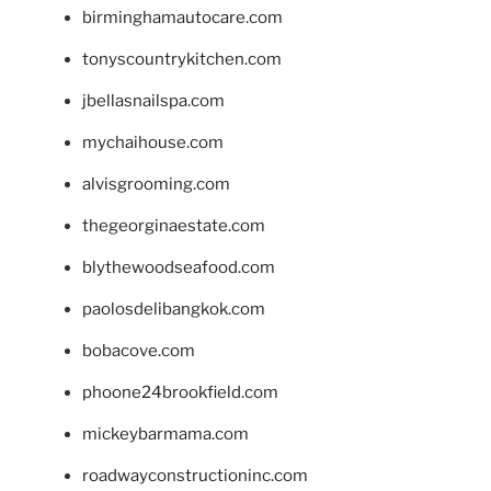
birminghamautocare.com
tonyscountrykitchen.com
jbellasnailspa.com
mychaihouse.com
alvisgrooming.com
thegeorginaestate.com
blythewoodseafood.com
paolosdelibangkok.com
bobacove.com
phoone24brookfield.com
mickeybarmama.com
roadwayconstructioninc.com