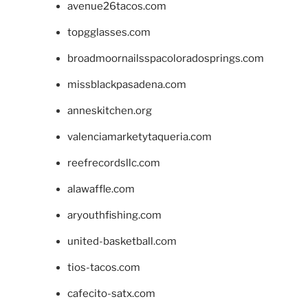
avenue26tacos.com
topgglasses.com
broadmoornailsspacoloradosprings.com
missblackpasadena.com
anneskitchen.org
valenciamarketytaqueria.com
reefrecordsllc.com
alawaffle.com
aryouthfishing.com
united-basketball.com
tios-tacos.com
cafecito-satx.com