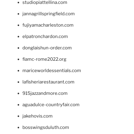
studiopiattellina.com
jannagrillspringfield.com
fujiyamacharleston.com
elpatronchardon.com
donglaishun-order.com
fiamc-rome2022.org
mariceworldessentials.com
lafisheriarestaurant.com
915jazzandmore.com
aguadulce-countryfair.com
jakehovis.com
bosswingsduluth.com