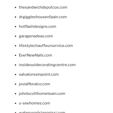
thesandwichdepotcos.com
drgiggleshouseofpain.com
hotflashdesigns.com
garagenadeau.com
lifestylechauffeurservice.com
EverNewNails.com
insideoutdecoratingcentre.com
salvatoresinpoint.com
jovialfloralco.com
johnlscotthometeam.com
u-seehomes.com
watersportslagonissi.com