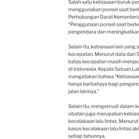
Salah satu kebiasaan buruk pen
menggunakan ponsel saat berk
Perhubungan Darat Kementeria
“Penggunaan ponsel saat ber
pengendara dan meningkatkan ri
Selain itu, kebiasaan lain yan
kecepatan. Menurut data dari S
batas kecepatan masih menjadi
di Indonesia. Kepala Satuan Lalu 
mengatakan bahwa “Kebiasaan
hanya berbahaya bagi pengendar
jalan lainnya.”
Selain itu, mengemudi dalam k
obatan juga merupakan kebia
kecelakaan lalu lintas. Menuru
kasus kecelakaan lalu lintas a
setiap tahunnya.