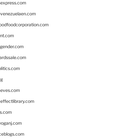
rsexpress.com
venezuelaen.com
oodfoodcorporation.com
nnt.com
gender.com
ardssale.com
litics.com
rg
neves.com
ffectlibrary.com
ns.com
yoganj.com
rceblogs.com