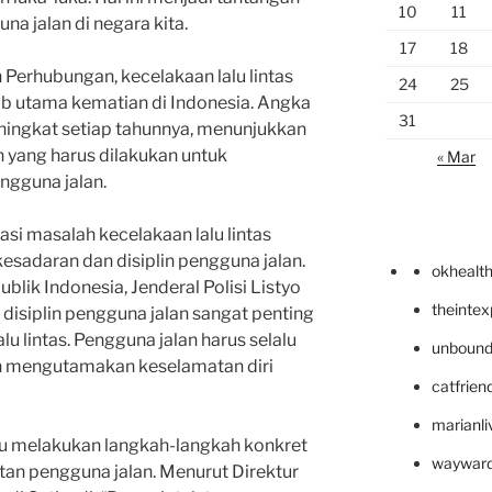
10
11
a jalan di negara kita.
17
18
 Perhubungan, kecelakaan lalu lintas
24
25
b utama kematian di Indonesia. Angka
31
eningkat setiap tahunnya, menunjukkan
 yang harus dilakukan untuk
« Mar
gguna jalan.
asi masalah kecelakaan lalu lintas
sadaran dan disiplin pengguna jalan.
okhealt
blik Indonesia, Jenderal Polisi Listyo
theinte
disiplin pengguna jalan sangat penting
 lintas. Pengguna jalan harus selalu
unbound
an mengutamakan keselamatan diri
catfrien
marianli
rlu melakukan langkah-langkah konkret
wayward
an pengguna jalan. Menurut Direktur