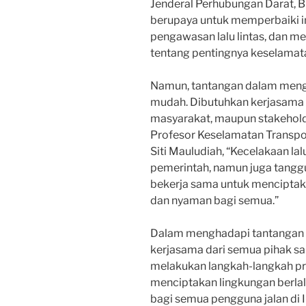
Jenderal Perhubungan Darat, Bu
berupaya untuk memperbaiki in
pengawasan lalu lintas, dan 
tentang pentingnya keselamatan
Namun, tantangan dalam mengat
mudah. Dibutuhkan kerjasama d
masyarakat, maupun stakeholde
Profesor Keselamatan Transporta
Siti Mauludiah, “Kecelakaan la
pemerintah, namun juga tangg
bekerja sama untuk menciptaka
dan nyaman bagi semua.”
Dalam menghadapi tantangan ke
kerjasama dari semua pihak s
melakukan langkah-langkah prev
menciptakan lingkungan berlal
bagi semua pengguna jalan di