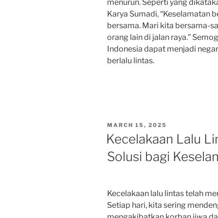
menurun. Seperti yang dikatak
Karya Sumadi, “Keselamatan be
bersama. Mari kita bersama-s
orang lain di jalan raya.” Sem
Indonesia dapat menjadi nega
berlalu lintas.
POSTED
MARCH 15, 2025
ON
Kecelakaan Lalu Li
Solusi bagi Kesel
Kecelakaan lalu lintas telah me
Setiap hari, kita sering mende
mengakibatkan korban jiwa dan 