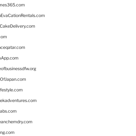
ames365.com
EvaCationRentals.com
rCakeDelivery.com
.com
enceqatar.com
aApp.com
eofbusinessdfw.org
OfJapan.com
ifestyle.com
eekadventures.com
labs.com
leanchemdry.com
ing.com