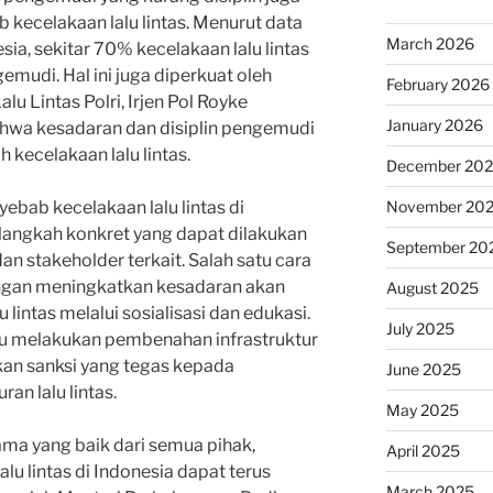
 kecelakaan lalu lintas. Menurut data
March 2026
sia, sekitar 70% kecelakaan lalu lintas
emudi. Hal ini juga diperkuat oleh
February 2026
lu Lintas Polri, Irjen Pol Royke
January 2026
wa kesadaran dan disiplin pengemudi
kecelakaan lalu lintas.
December 20
ebab kecelakaan lalu lintas di
November 20
-langkah konkret yang dapat dilakukan
September 20
an stakeholder terkait. Salah satu cara
engan meningkatkan kesadaran akan
August 2025
lintas melalui sosialisasi dan edukasi.
July 2025
erlu melakukan pembenahan infrastruktur
kan sanksi yang tegas kepada
June 2025
n lalu lintas.
May 2025
ma yang baik dari semua pihak,
April 2025
lu lintas di Indonesia dapat terus
March 2025