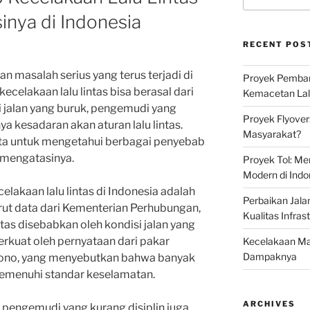
inya di Indonesia
RECENT POS
n masalah serius yang terus terjadi di
Proyek Pemban
ecelakaan lalu lintas bisa berasal dari
Kemacetan Lalu
si jalan yang buruk, pengemudi yang
Proyek Flyover
ya kesadaran akan aturan lalu lintas.
Masyarakat?
kita untuk mengetahui berbagai penyebab
a mengatasinya.
Proyek Tol: Me
Modern di Indo
lakaan lalu lintas di Indonesia adalah
Perbaikan Jala
urut data dari Kementerian Perhubungan,
Kualitas Infras
ntas disebabkan oleh kondisi jalan yang
perkuat oleh pernyataan dari pakar
Kecelakaan Mau
Dampaknya
tono, yang menyebutkan bahwa banyak
 memenuhi standar keselamatan.
ARCHIVES
k, pengemudi yang kurang disiplin juga