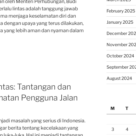
an oleh Menteri Perhubungan, Budi
rlalu lintas adalah tanggung jawab
February 2025
ama menjaga keselamatan diri dan
January 2025
oga dengan upaya yang terus dilakukan,
ra yang lebih aman dan nyaman dalam
December 20
November 20
October 2024
September 20
August 2024
ntas: Tantangan dan
amatan Pengguna Jalan
M
T
njadi masalah yang serius di Indonesia.
ngar berita tentang kecelakaan yang
3
4
luka-luka. Hal ini menjadi tantangan