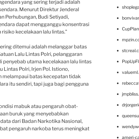
gendara yang sering terjadi adalah
shopleg
endara. Menurut Direktur Jenderal
n Perhubungan, Budi Setiyadi,
bonviva
kendara dapat mengganggu konsentrasi
CupPlan
siko kecelakaan lalu lintas.”
mpzin.c
g sering ditemui adalah melanggar batas
stcreal.
atuan Lalu Lintas Polri, pelanggaran
PopUpFl
 penyebab utama kecelakaan lalu lintas
Lintas Polri, Irjen Pol. Istiono,
valueml
 melampaui batas kecepatan tidak
rebecca
a itu sendiri, tapi juga bagi pengguna
jmpblis
drjorger
ondisi mabuk atau pengaruh obat-
saan buruk yang menyebabkan
queensu
t data dari Badan Narkotika Nasional,
wendyw
kibat pengaruh narkoba terus meningkat
ameri-