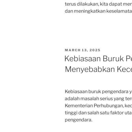
terus dilakukan, kita dapat me
dan meningkatkan keselamatan b
POSTED
MARCH 13, 2025
ON
Kebiasaan Buruk P
Menyebabkan Kecel
Kebiasaan buruk pengendara y
adalah masalah serius yang teru
Kementerian Perhubungan, kecel
tinggi dan salah satu faktor u
pengendara.