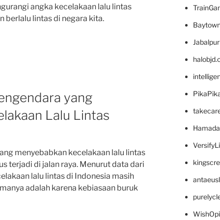
ngurangi angka kecelakaan lalu lintas
TrainG
erlalu lintas di negara kita.
Baytown
Jabalpu
halobjd
intellig
PikaPik
engendara yang
takecar
akaan Lalu Lintas
Hamada
VersifyL
ang menyebabkan kecelakaan lalu lintas
kingscr
s terjadi di jalan raya. Menurut data dari
akaan lalu lintas di Indonesia masih
antaeus
tamanya adalah karena kebiasaan buruk
purelyc
WishOp