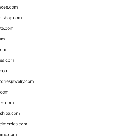
acee.com
ntshop.com
te.com
om
com
ea.com
.com
torresjewelry.com
s.com
ico.com
shipa.com
eimerdds.com
camp.com