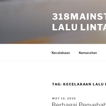
Skip
to
318MAINS
content
LALU LINTA
Kecelakaan
Kemacetan
TAG:
KECELAKAAN LALU 
POSTED
MAY 10, 2025
ON
Berbagai Penyebab