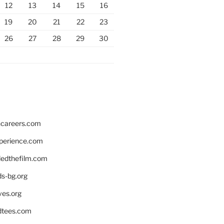
12
13
14
15
16
19
20
21
22
23
26
27
28
29
30
hcareers.com
xperience.com
edthefilm.com
ds-bg.org
ves.org
tees.com