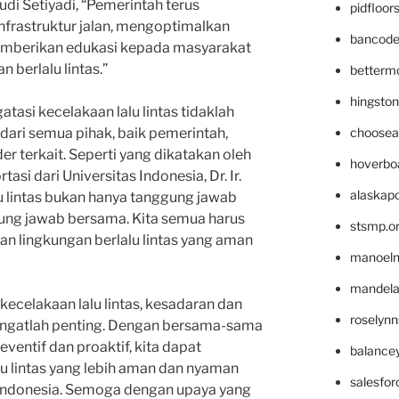
di Setiyadi, “Pemerintah terus
pidfloo
frastruktur jalan, mengoptimalkan
bancode
memberikan edukasi kepada masyarakat
 berlalu lintas.”
betterm
hingsto
asi kecelakaan lalu lintas tidaklah
choosea
ari semua pihak, baik pemerintah,
r terkait. Seperti yang dikatakan oleh
hoverbo
si dari Universitas Indonesia, Dr. Ir.
alaskapo
lu lintas bukan hanya tanggung jawab
ung jawab bersama. Kita semua harus
stsmp.o
n lingkungan berlalu lintas yang aman
manoel
mandelae
celakaan lalu lintas, kesadaran dan
roselyn
angatlah penting. Dengan bersama-sama
entif dan proaktif, kita dapat
balance
u lintas yang lebih aman dan nyaman
salesfo
 Indonesia. Semoga dengan upaya yang