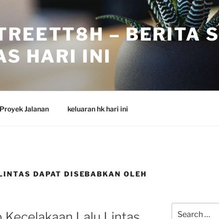
TREETT8H – BERITA 
S HARI INI
Proyek Jalanan
keluaran hk hari ini
LINTAS DAPAT DISEBABKAN OLEH
Search
 Kecelakaan Lalu Lintas
for: