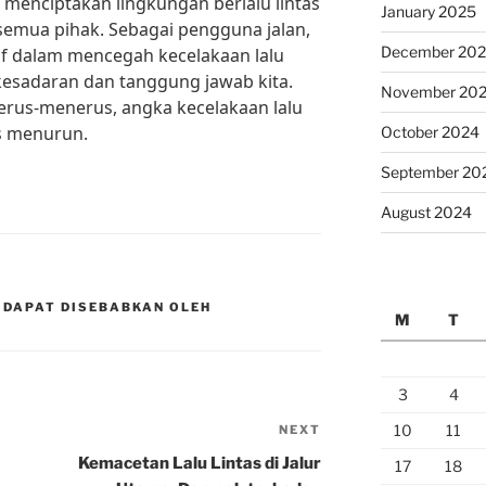
 menciptakan lingkungan berlalu lintas
January 2025
emua pihak. Sebagai pengguna jalan,
December 20
if dalam mencegah kecelakaan lalu
kesadaran dan tanggung jawab kita.
November 20
rus-menerus, angka kecelakaan lalu
us menurun.
October 2024
September 20
August 2024
 DAPAT DISEBABKAN OLEH
M
T
3
4
10
11
NEXT
Next
Post
Kemacetan Lalu Lintas di Jalur
17
18