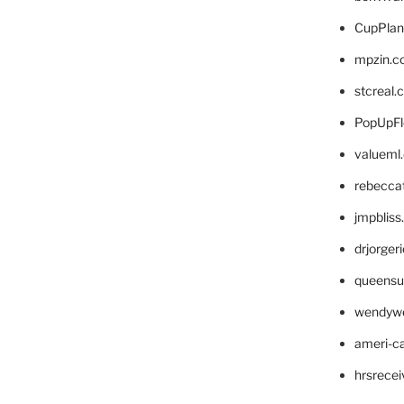
CupPlan
mpzin.c
stcreal.
PopUpFl
valueml
rebecca
jmpblis
drjorger
queensu
wendyw
ameri-
hrsrece