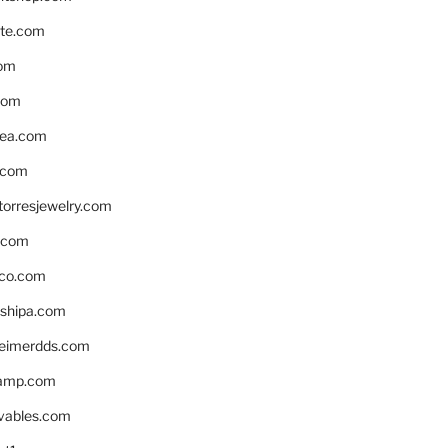
te.com
om
com
ea.com
.com
torresjewelry.com
s.com
ico.com
shipa.com
eimerdds.com
camp.com
ivables.com