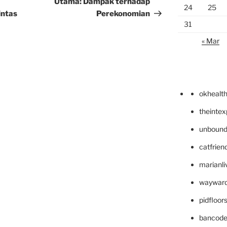
Utama: Dampak terhadap
24
25
intas
Perekonomian
31
« Mar
okhealt
theinte
unbound
catfrien
marianli
wayward
pidfloo
bancode