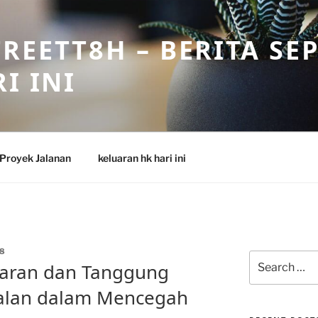
REETT8H – BERITA SE
I INI
Proyek Jalanan
keluaran hk hari ini
8
Search
aran dan Tanggung
for:
alan dalam Mencegah