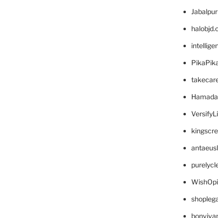
Jabalpu
halobjd
intellig
PikaPik
takecar
Hamada
VersifyL
kingscr
antaeus
purelyc
WishOp
shopleg
bonviva