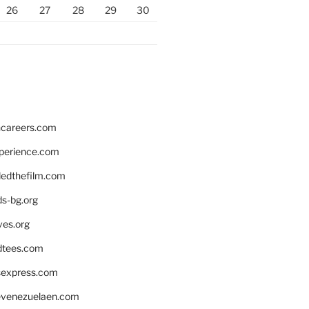
26
27
28
29
30
hcareers.com
xperience.com
edthefilm.com
ds-bg.org
ves.org
tees.com
rsexpress.com
venezuelaen.com