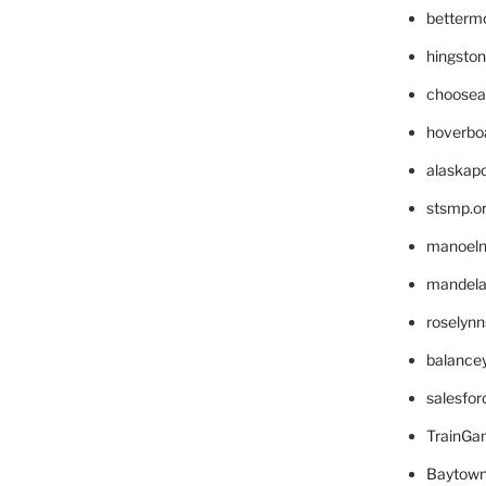
betterm
hingsto
choosea
hoverbo
alaskapo
stsmp.o
manoel
mandelae
roselyn
balance
salesfo
TrainG
Baytown