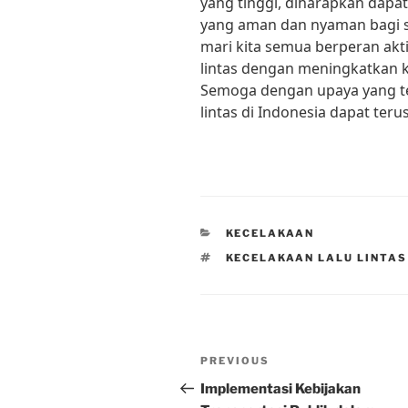
yang tinggi, diharapkan dapat
yang aman dan nyaman bagi s
mari kita semua berperan akt
lintas dengan meningkatkan 
Semoga dengan upaya yang te
lintas di Indonesia dapat ter
CATEGORIES
KECELAKAAN
TAGS
KECELAKAAN LALU LINTAS
Post
Previous
PREVIOUS
navigation
Post
Implementasi Kebijakan