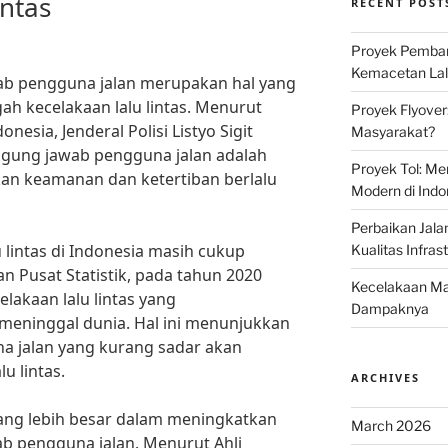
intas
RECENT POST
Proyek Pemban
Kemacetan Lalu
ab pengguna jalan merupakan hal yang
h kecelakaan lalu lintas. Menurut
Proyek Flyover
nesia, Jenderal Polisi Listyo Sigit
Masyarakat?
gung jawab pengguna jalan adalah
Proyek Tol: Me
an keamanan dan ketertiban berlalu
Modern di Indo
Perbaikan Jala
u lintas di Indonesia masih cukup
Kualitas Infras
an Pusat Statistik, pada tahun 2020
Kecelakaan Mau
elakaan lalu lintas yang
Dampaknya
meninggal dunia. Hal ini menunjukkan
 jalan yang kurang sadar akan
u lintas.
ARCHIVES
yang lebih besar dalam meningkatkan
March 2026
b pengguna jalan. Menurut Ahli