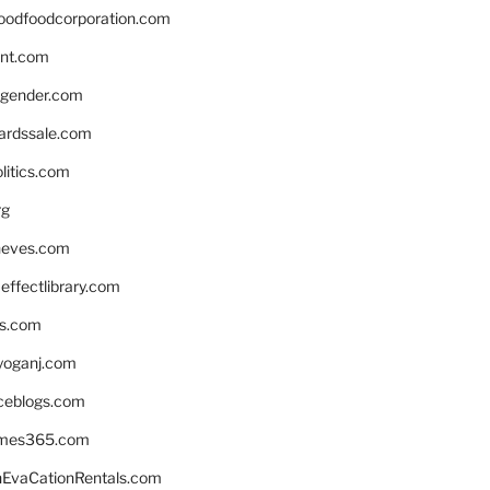
oodfoodcorporation.com
nnt.com
gender.com
ardssale.com
litics.com
rg
neves.com
ffectlibrary.com
ns.com
yoganj.com
rceblogs.com
ames365.com
EvaCationRentals.com