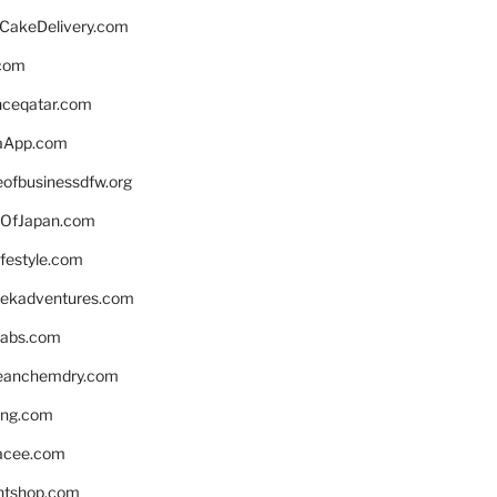
rCakeDelivery.com
.com
enceqatar.com
aApp.com
eofbusinessdfw.org
OfJapan.com
ifestyle.com
eekadventures.com
labs.com
leanchemdry.com
ing.com
acee.com
ntshop.com