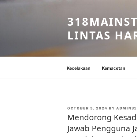
Skip
to
318MAINST
content
LINTAS HAR
Kecelakaan
Kemacetan
POSTED
OCTOBER 5, 2024
BY
ADMIN31
ON
Mendorong Kesad
Jawab Pengguna J