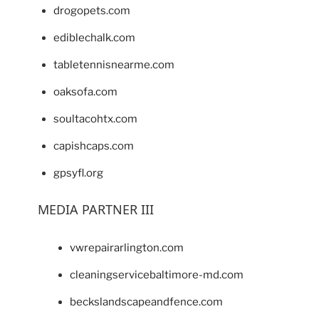
drogopets.com
ediblechalk.com
tabletennisnearme.com
oaksofa.com
soultacohtx.com
capishcaps.com
gpsyfl.org
MEDIA PARTNER III
vwrepairarlington.com
cleaningservicebaltimore-md.com
beckslandscapeandfence.com