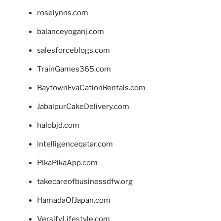
roselynns.com
balanceyoganj.com
salesforceblogs.com
TrainGames365.com
BaytownEvaCationRentals.com
JabalpurCakeDelivery.com
halobjd.com
intelligenceqatar.com
PikaPikaApp.com
takecareofbusinessdfw.org
HamadaOfJapan.com
VersifyLifestyle.com