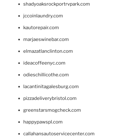
shadyoaksrockportrvpark.com
jccoinlaundry.com
kautorepair.com
marjaeswinebar.com
elmazatlanclinton.com
ideacoffeenyc.com
odieschillicothe.com
lacantinitagalesburg.com
pizzadeliverybristol.com
greenstarsmogcheck.com
happypawspl.com
callahansautoservicecenter.com