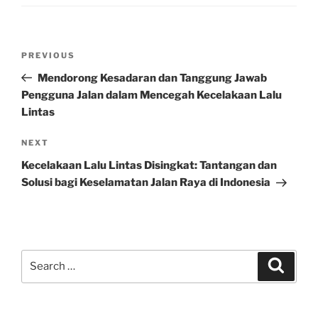
Post
Previous
PREVIOUS
navigation
Post
Mendorong Kesadaran dan Tanggung Jawab
Pengguna Jalan dalam Mencegah Kecelakaan Lalu
Lintas
Next
NEXT
Post
Kecelakaan Lalu Lintas Disingkat: Tantangan dan
Solusi bagi Keselamatan Jalan Raya di Indonesia
Search
Search
for: