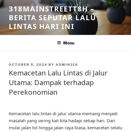
Skip
318MAINSTREETT8H –
to
BERITA SEPUTAR LALU
content
LINTAS HARI INI
Menu
POSTED
OCTOBER 5, 2024
BY
ADMIN318
ON
Kemacetan Lalu Lintas di Jalur
Utama: Dampak terhadap
Perekonomian
Kemacetan lalu lintas di jalur utama memang menjadi
masalah yang sering kali kita hadapi setiap hari. Dari
mulai jalan tol hingga jalan raya biasa, kemacetan selalu