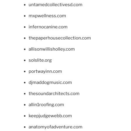
untamedcollectivesd.com
mxpwellness.com
infernocanine.com
thepaperhousecollection.com
allisonwillisholley.com
solslite.org
portwayinn.com
djmaddogmusic.com
thesoundarchitects.com
allin1roofing.com
keepjudgewebb.com
anatomyofadventure.com