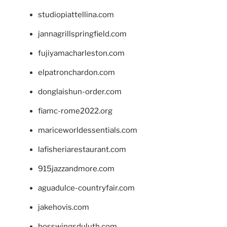
studiopiattellina.com
jannagrillspringfield.com
fujiyamacharleston.com
elpatronchardon.com
donglaishun-order.com
fiamc-rome2022.org
mariceworldessentials.com
lafisheriarestaurant.com
915jazzandmore.com
aguadulce-countryfair.com
jakehovis.com
bosswingsduluth.com