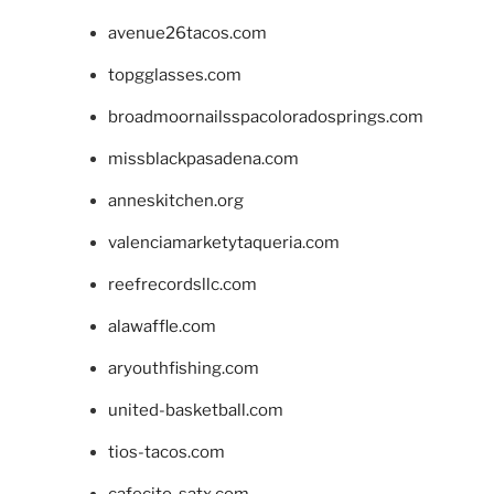
avenue26tacos.com
topgglasses.com
broadmoornailsspacoloradosprings.com
missblackpasadena.com
anneskitchen.org
valenciamarketytaqueria.com
reefrecordsllc.com
alawaffle.com
aryouthfishing.com
united-basketball.com
tios-tacos.com
cafecito-satx.com