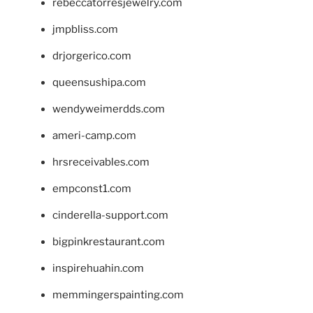
rebeccatorresjewelry.com
jmpbliss.com
drjorgerico.com
queensushipa.com
wendyweimerdds.com
ameri-camp.com
hrsreceivables.com
empconst1.com
cinderella-support.com
bigpinkrestaurant.com
inspirehuahin.com
memmingerspainting.com