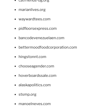
catfriends-bg.org
marianlives.org
waywardtees.com
pidfloorsexpress.com
bancodevenezuelaen.com
bettermoodfoodcorporation.com
hingstonnt.com
chooseagender.com
hoverboardssale.com
alaskapolitics.com
stsmp.org
manoelneves.com