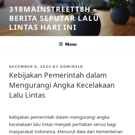
Skip
318MAINSTREETT8H –
to
BERITA SEPUTAR LALU
content
LINTAS HARI INI
Menu
POSTED
DECEMBER 6, 2024
BY
ADMIN318
ON
Kebijakan Pemerintah dalam
Mengurangi Angka Kecelakaan
Lalu Lintas
Kebijakan pemerintah dalam mengurangi angka
kecelakaan lalu lintas menjadi perhatian serius bagi
masyarakat Indonesia. Menurut data dari Kementerian