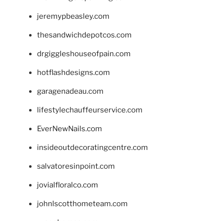
jeremypbeasley.com
thesandwichdepotcos.com
drgiggleshouseofpain.com
hotflashdesigns.com
garagenadeau.com
lifestylechauffeurservice.com
EverNewNails.com
insideoutdecoratingcentre.com
salvatoresinpoint.com
jovialfloralco.com
johnlscotthometeam.com