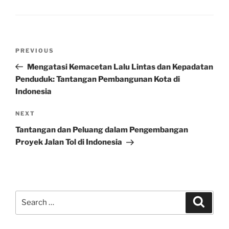
Post
Previous
PREVIOUS
navigation
Post
Mengatasi Kemacetan Lalu Lintas dan Kepadatan
Penduduk: Tantangan Pembangunan Kota di
Indonesia
Next
NEXT
Post
Tantangan dan Peluang dalam Pengembangan
Proyek Jalan Tol di Indonesia
Search
Search
for: