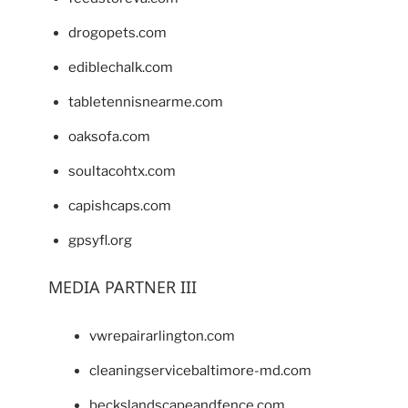
drogopets.com
ediblechalk.com
tabletennisnearme.com
oaksofa.com
soultacohtx.com
capishcaps.com
gpsyfl.org
MEDIA PARTNER III
vwrepairarlington.com
cleaningservicebaltimore-md.com
beckslandscapeandfence.com