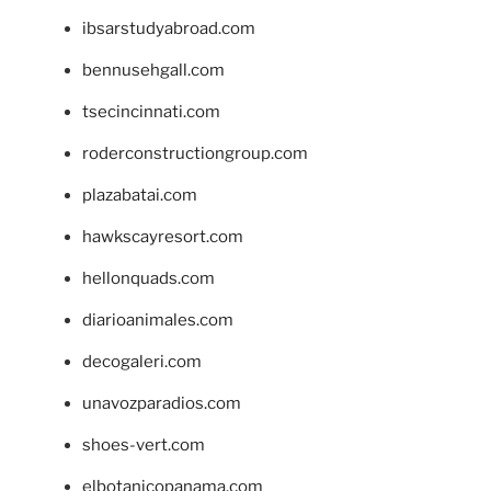
ibsarstudyabroad.com
bennusehgall.com
tsecincinnati.com
roderconstructiongroup.com
plazabatai.com
hawkscayresort.com
hellonquads.com
diarioanimales.com
decogaleri.com
unavozparadios.com
shoes-vert.com
elbotanicopanama.com