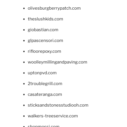
olivesburgberrypatch.com
theslushkids.com
giobastian.com
glpascensori.com
rifloorepoxy.com
woolleymillingandpaving.com
uptonpvd.com
2troublegrill.com
casateranga.com
sticksandstonesstudiooh.com
walkers-treeservice.com
shopmossi.com