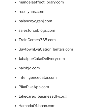
mandelaeffectlibrary.com
roselynns.com
balanceyoganj.com
salesforceblogs.com
TrainGames365.com
BaytownEvaCationRentals.com
JabalpurCakeDelivery.com
halobjd.com
intelligenceqatar.com
PikaPikaApp.com
takecareofbusinessdfw.org
HamadaOfJapan.com