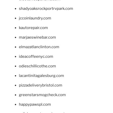
shadyoaksrockportrvpark.com
jccoinlaundry.com
kautorepair.com
marjaeswinebar.com
elmazatlanclinton.com
ideacoffeenyc.com
odieschillicothe.com
lacantinitagalesburg.com
pizzadeliverybristol.com
greenstarsmogcheck.com
happypawspl.com