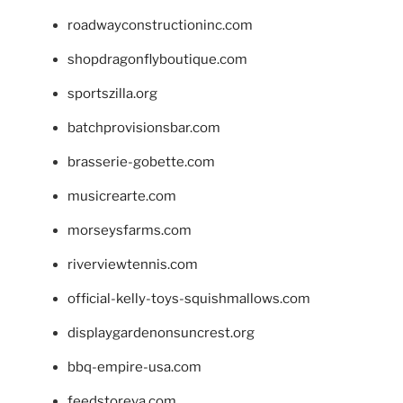
roadwayconstructioninc.com
shopdragonflyboutique.com
sportszilla.org
batchprovisionsbar.com
brasserie-gobette.com
musicrearte.com
morseysfarms.com
riverviewtennis.com
official-kelly-toys-squishmallows.com
displaygardenonsuncrest.org
bbq-empire-usa.com
feedstoreva.com