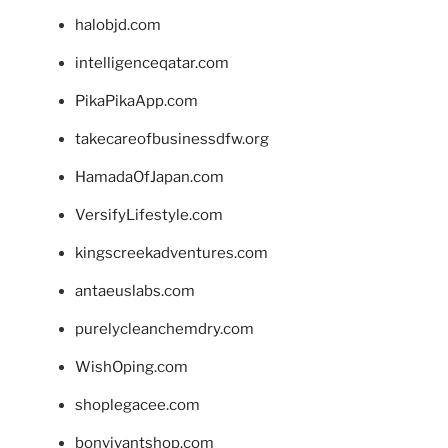
halobjd.com
intelligenceqatar.com
PikaPikaApp.com
takecareofbusinessdfw.org
HamadaOfJapan.com
VersifyLifestyle.com
kingscreekadventures.com
antaeuslabs.com
purelycleanchemdry.com
WishOping.com
shoplegacee.com
bonvivantshop.com