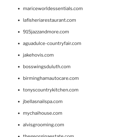
mariceworldessentials.com
lafisheriarestaurant.com
915jazzandmore.com
aguadulce-countryfair.com
jakehovis.com
bosswingsduluth.com
birminghamautocare.com
tonyscountrykitchen.com
jbellasnailspa.com
mychaihouse.com
alvisgrooming.com
thegeorginaestate.com