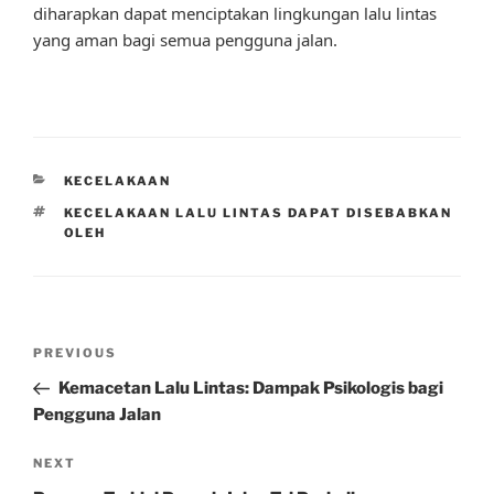
diharapkan dapat menciptakan lingkungan lalu lintas
yang aman bagi semua pengguna jalan.
CATEGORIES
KECELAKAAN
TAGS
KECELAKAAN LALU LINTAS DAPAT DISEBABKAN
OLEH
Post
Previous
PREVIOUS
navigation
Post
Kemacetan Lalu Lintas: Dampak Psikologis bagi
Pengguna Jalan
Next
NEXT
Post