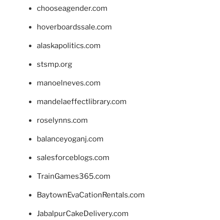
chooseagender.com
hoverboardssale.com
alaskapolitics.com
stsmp.org
manoelneves.com
mandelaeffectlibrary.com
roselynns.com
balanceyoganj.com
salesforceblogs.com
TrainGames365.com
BaytownEvaCationRentals.com
JabalpurCakeDelivery.com