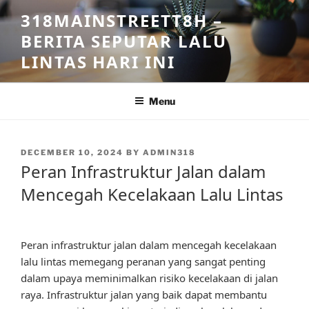
Skip
318MAINSTREETT8H –
to
BERITA SEPUTAR LALU
content
LINTAS HARI INI
Menu
POSTED
DECEMBER 10, 2024
BY
ADMIN318
ON
Peran Infrastruktur Jalan dalam
Mencegah Kecelakaan Lalu Lintas
Peran infrastruktur jalan dalam mencegah kecelakaan
lalu lintas memegang peranan yang sangat penting
dalam upaya meminimalkan risiko kecelakaan di jalan
raya. Infrastruktur jalan yang baik dapat membantu