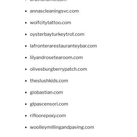
annascleaningsvc.com
wolfcitytattoo.com
oysterbayturkeytrot.com
lafronterarestauranteybar.com
lilyandrosetearoom.com
olivesburgberrypatch.com
theslushkids.com
giobastian.com
glpascensori.com
rifloorepoxy.com
woolleymillingandpaving.com