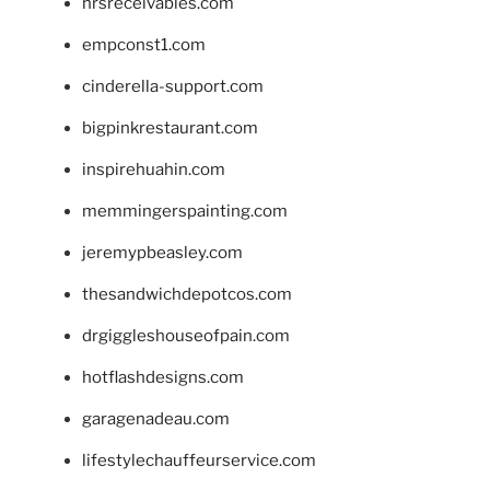
hrsreceivables.com
empconst1.com
cinderella-support.com
bigpinkrestaurant.com
inspirehuahin.com
memmingerspainting.com
jeremypbeasley.com
thesandwichdepotcos.com
drgiggleshouseofpain.com
hotflashdesigns.com
garagenadeau.com
lifestylechauffeurservice.com