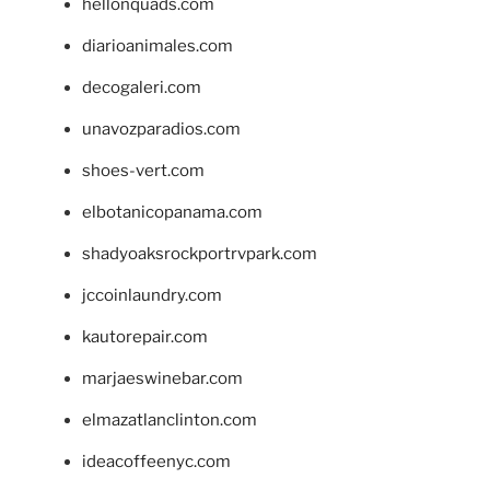
hellonquads.com
diarioanimales.com
decogaleri.com
unavozparadios.com
shoes-vert.com
elbotanicopanama.com
shadyoaksrockportrvpark.com
jccoinlaundry.com
kautorepair.com
marjaeswinebar.com
elmazatlanclinton.com
ideacoffeenyc.com