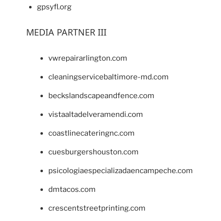
gpsyfl.org
MEDIA PARTNER III
vwrepairarlington.com
cleaningservicebaltimore-md.com
beckslandscapeandfence.com
vistaaltadelveramendi.com
coastlinecateringnc.com
cuesburgershouston.com
psicologiaespecializadaencampeche.com
dmtacos.com
crescentstreetprinting.com