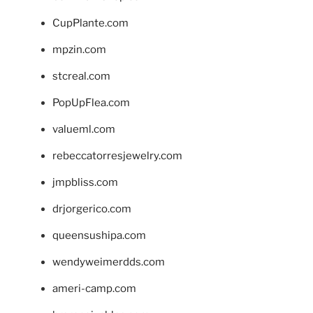
CupPlante.com
mpzin.com
stcreal.com
PopUpFlea.com
valueml.com
rebeccatorresjewelry.com
jmpbliss.com
drjorgerico.com
queensushipa.com
wendyweimerdds.com
ameri-camp.com