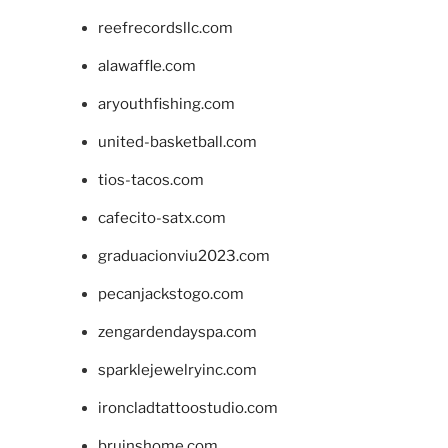
reefrecordsllc.com
alawaffle.com
aryouthfishing.com
united-basketball.com
tios-tacos.com
cafecito-satx.com
graduacionviu2023.com
pecanjackstogo.com
zengardendayspa.com
sparklejewelryinc.com
ironcladtattoostudio.com
bruinshome.com