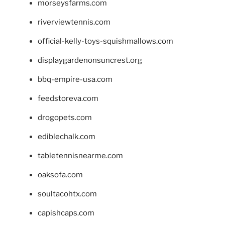
morseysfarms.com
riverviewtennis.com
official-kelly-toys-squishmallows.com
displaygardenonsuncrest.org
bbq-empire-usa.com
feedstoreva.com
drogopets.com
ediblechalk.com
tabletennisnearme.com
oaksofa.com
soultacohtx.com
capishcaps.com