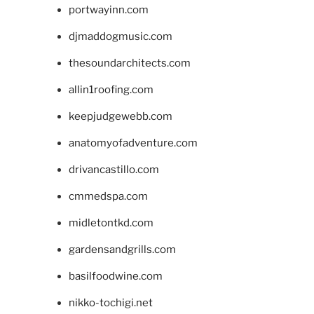
portwayinn.com
djmaddogmusic.com
thesoundarchitects.com
allin1roofing.com
keepjudgewebb.com
anatomyofadventure.com
drivancastillo.com
cmmedspa.com
midletontkd.com
gardensandgrills.com
basilfoodwine.com
nikko-tochigi.net