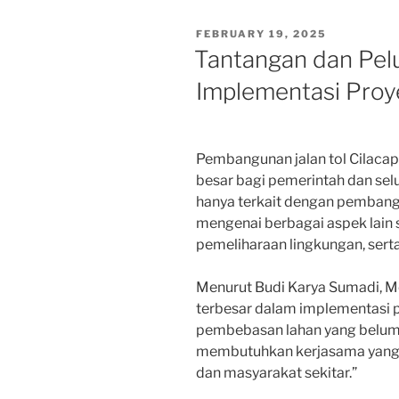
POSTED
FEBRUARY 19, 2025
ON
Tantangan dan Pel
Implementasi Proye
Pembangunan jalan tol Cilaca
besar bagi pemerintah dan selur
hanya terkait dengan pembangun
mengenai berbagai aspek lain 
pemeliharaan lingkungan, serta 
Menurut Budi Karya Sumadi, M
terbesar dalam implementasi pr
pembebasan lahan yang belum s
membutuhkan kerjasama yang ba
dan masyarakat sekitar.”