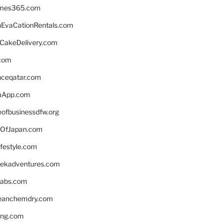
ames365.com
EvaCationRentals.com
rCakeDelivery.com
.com
enceqatar.com
aApp.com
eofbusinessdfw.org
OfJapan.com
ifestyle.com
eekadventures.com
labs.com
leanchemdry.com
ing.com