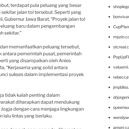
ebut, terdapat pula peluang yang besar
shopleg
ekitar jalan tol tersebut. Seperti yang
bonviva
 Gubernur Jawa Barat, “Proyek jalan tol
peluang baru dalam pengembangan
CupPlan
h sekitar.”
mpzin.c
dan memanfaatkan peluang tersebut,
stcreal.
k antara pemerintah pusat, pemerintah
PopUpFl
perti yang disampaikan oleh Anies
valueml
a, “Kerjasama yang solid antara
kunci sukses dalam implementasi proyek
rebecca
jmpblis
uga tidak kalah penting dalam
drjorger
syarakat diharapkan dapat mendukung
queensu
p Jogja dengan cara menjaga lingkungan
lalu lintas yang berlaku.
wendyw
ameri-