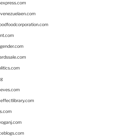
rsexpress.com
venezuelaen.com
oodfoodcorporation.com
nnt.com
gender.com
ardssale.com
litics.com
rg
neves.com
ffectlibrary.com
ns.com
yoganj.com
rceblogs.com