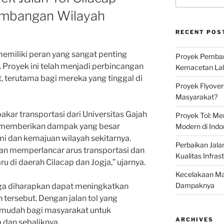
embangan Wilayah
RECENT POS
 memiliki peran yang sangat penting
Proyek Pemban
Proyek ini telah menjadi perbincangan
Kemacetan Lalu
, terutama bagi mereka yang tinggal di
Proyek Flyover
Masyarakat?
kar transportasi dari Universitas Gajah
Proyek Tol: Me
an memberikan dampak yang besar
Modern di Indo
 dan kemajuan wilayah sekitarnya.
Perbaikan Jala
akan memperlancar arus transportasi dan
Kualitas Infras
 di daerah Cilacap dan Jogja,” ujarnya.
Kecelakaan Mau
Dampaknya
i juga diharapkan dapat meningkatkan
 tersebut. Dengan jalan tol yang
h mudah bagi masyarakat untuk
ARCHIVES
a dan sebaliknya.