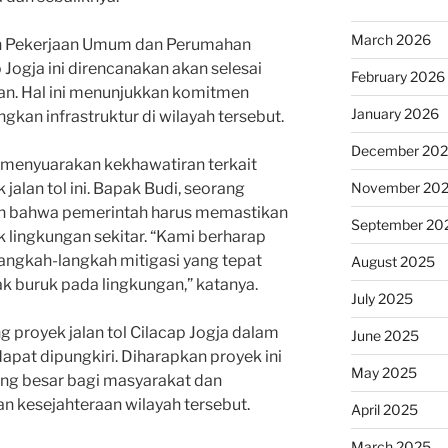
March 2026
an Pekerjaan Umum dan Perumahan
p Jogja ini direncanakan akan selesai
February 2026
an. Hal ini menunjukkan komitmen
January 2026
an infrastruktur di wilayah tersebut.
December 20
g menyuarakan kekhawatiran terkait
jalan tol ini. Bapak Budi, seorang
November 20
an bahwa pemerintah harus memastikan
September 20
 lingkungan sekitar. “Kami berharap
angkah-langkah mitigasi yang tepat
August 2025
k buruk pada lingkungan,” katanya.
July 2025
 proyek jalan tol Cilacap Jogja dalam
June 2025
pat dipungkiri. Diharapkan proyek ini
May 2025
ng besar bagi masyarakat dan
kesejahteraan wilayah tersebut.
April 2025
March 2025