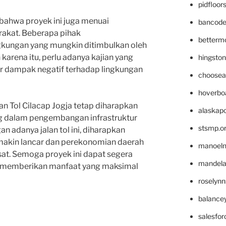
pidfloo
 bahwa proyek ini juga menuai
bancode
rakat. Beberapa pihak
betterm
kungan yang mungkin ditimbulkan oleh
 karena itu, perlu adanya kajian yang
hingsto
 dampak negatif terhadap lingkungan
choosea
hoverbo
n Tol Cilacap Jogja tetap diharapkan
alaskapo
g dalam pengembangan infrastruktur
stsmp.o
an adanya jalan tol ini, diharapkan
makin lancar dan perekonomian daerah
manoel
t. Semoga proyek ini dapat segera
mandelae
n memberikan manfaat yang maksimal
roselyn
balance
salesfo