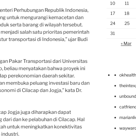
10
11
enteri Perhubungan Republik Indonesia,
17
18
enting untuk mengurangi kemacetan dan
24
25
k serta barang di wilayah tersebut.
 menjadi salah satu prioritas pemerintah
31
ur transportasi di Indonesia,” ujar Budi
« Mar
n Pakar Transportasi dari Universitas
nto, beliau menyatakan bahwa proyek ini
okhealt
dap perekonomian daerah sekitar.
akan membuka peluang investasi baru dan
theinte
omi di Cilacap dan Jogja,” kata Dr.
unbound
catfrien
lacap Jogja juga diharapkan dapat
marianli
dari dan ke pelabuhan di Cilacap. Hal
ntah untuk meningkatkan konektivitas
wayward
industri.