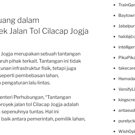
TrainG
Baytown
uang dalam
Jabalpu
k Jalan Tol Cilacap Jogja
halobjd
intellig
p Jogja merupakan sebuah tantangan
PikaPik
uh pihak terkait. Tantangan ini tidak
takecar
an infrastruktur fisik, tetapi juga
seperti pembebasan lahan,
Hamada
pengaturan lalu lintas.
VersifyL
enteri Perhubungan, “Tantangan
kingscr
oyek jalan tol Cilacap Jogja adalah
antaeus
epenuhnya tuntas. Hal ini
ik antara pemerintah, pemilik lahan,
purelyc
WishOp