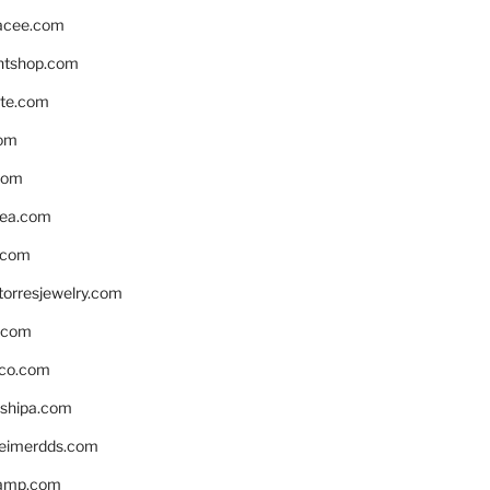
acee.com
ntshop.com
te.com
om
com
ea.com
.com
torresjewelry.com
s.com
ico.com
shipa.com
eimerdds.com
camp.com