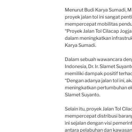
Menurut Budi Karya Sumadi, M
proyek jalan tol ini sangat p
mempercepat mobilitas pendudu
“Proyek Jalan Tol Cilacap Jogja
dalam meningkatkan infrastrukt
Karya Sumadi.
Dalam sebuah wawancara denga
Indonesia, Dr. Ir. Slamet Suya
memiliki dampak positif terha
“Dengan adanya jalan tol ini, 
meningkatkan pertumbuhan ekon
Slamet Suyanto.
Selain itu, proyek Jalan Tol Ci
mempercepat distribusi barang 
ini sejalan dengan visi pemeri
antara pelabuhan dan kawasan 