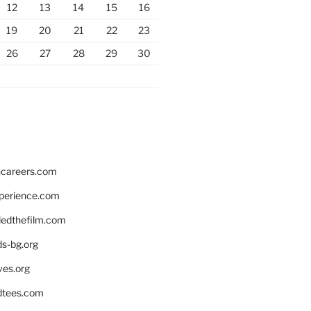
12
13
14
15
16
19
20
21
22
23
26
27
28
29
30
hcareers.com
xperience.com
edthefilm.com
ds-bg.org
ves.org
tees.com