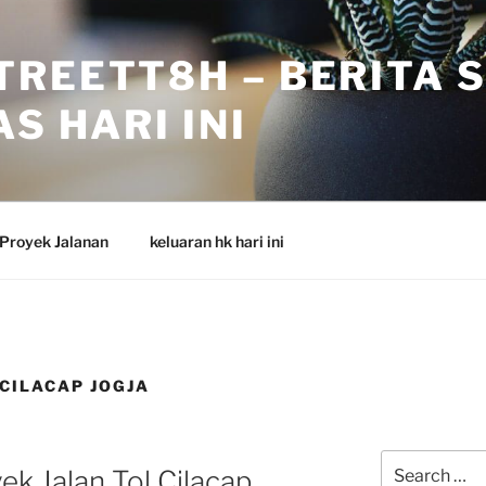
TREETT8H – BERITA 
S HARI INI
Proyek Jalanan
keluaran hk hari ini
CILACAP JOGJA
Search
ek Jalan Tol Cilacap
for: