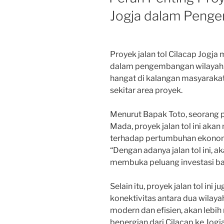
Jogja dalam Peng
Proyek jalan tol Cilacap Jogja
dalam pengembangan wilayah. 
hangat di kalangan masyarakat
sekitar area proyek.
Menurut Bapak Toto, seorang pa
Mada, proyek jalan tol ini ak
terhadap pertumbuhan ekonomi
“Dengan adanya jalan tol ini, 
membuka peluang investasi baru
Selain itu, proyek jalan tol in
konektivitas antara dua wilayah
modern dan efisien, akan lebi
bepergian dari Cilacap ke Jogj