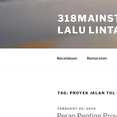
Skip
to
318MAINS
content
LALU LINTA
Kecelakaan
Kemacetan
TAG:
PROYEK JALAN TOL 
POSTED
FEBRUARY 20, 2025
ON
Peran Penting Proy