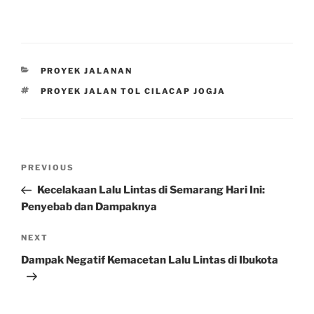
CATEGORIES
PROYEK JALANAN
TAGS
PROYEK JALAN TOL CILACAP JOGJA
Post
Previous
PREVIOUS
navigation
Post
Kecelakaan Lalu Lintas di Semarang Hari Ini:
Penyebab dan Dampaknya
Next
NEXT
Post
Dampak Negatif Kemacetan Lalu Lintas di Ibukota