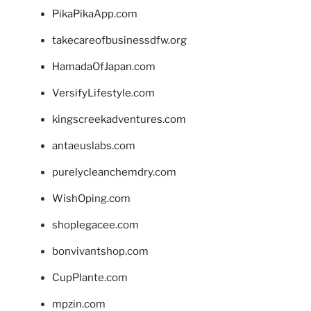
PikaPikaApp.com
takecareofbusinessdfw.org
HamadaOfJapan.com
VersifyLifestyle.com
kingscreekadventures.com
antaeuslabs.com
purelycleanchemdry.com
WishOping.com
shoplegacee.com
bonvivantshop.com
CupPlante.com
mpzin.com