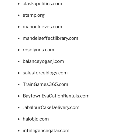
alaskapolitics.com
stsmp.org
manoelneves.com
mandelaeffectlibrary.com
roselynns.com
balanceyoganj.com
salesforceblogs.com
TrainGames365.com
BaytownEvaCationRentals.com
JabalpurCakeDelivery.com
halobjd.com
intelligenceqatar.com