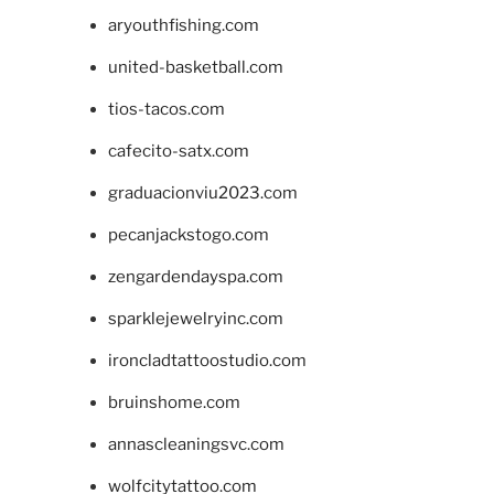
aryouthfishing.com
united-basketball.com
tios-tacos.com
cafecito-satx.com
graduacionviu2023.com
pecanjackstogo.com
zengardendayspa.com
sparklejewelryinc.com
ironcladtattoostudio.com
bruinshome.com
annascleaningsvc.com
wolfcitytattoo.com