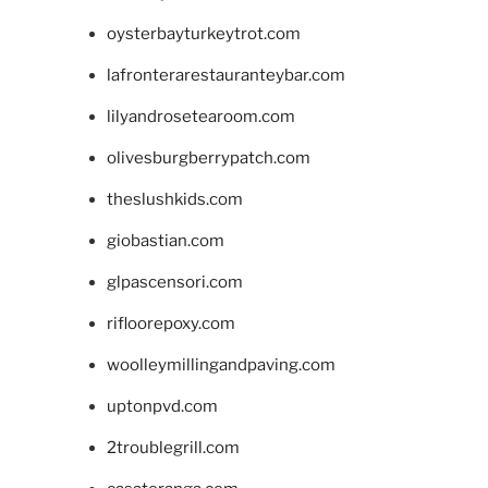
oysterbayturkeytrot.com
lafronterarestauranteybar.com
lilyandrosetearoom.com
olivesburgberrypatch.com
theslushkids.com
giobastian.com
glpascensori.com
rifloorepoxy.com
woolleymillingandpaving.com
uptonpvd.com
2troublegrill.com