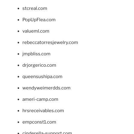
stcreal.com
PopUpFlea.com
valueml.com
rebeccatorresjewelry.com
jmpbliss.com
drjorgerico.com
queensushipa.com
wendyweimerdds.com
ameri-camp.com
hrsreceivables.com
empconst1.com
cinderella-support.com