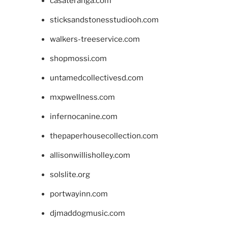
casateranga.com
sticksandstonesstudiooh.com
walkers-treeservice.com
shopmossi.com
untamedcollectivesd.com
mxpwellness.com
infernocanine.com
thepaperhousecollection.com
allisonwillisholley.com
solslite.org
portwayinn.com
djmaddogmusic.com