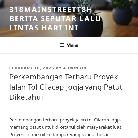
Skip
318MAINSTREETT8H –
to
BERITA SEPUTAR LALU
content
LINTAS HARI INI
Menu
POSTED
FEBRUARY 18, 2025
BY
ADMIN318
ON
Perkembangan Terbaru Proyek
Jalan Tol Cilacap Jogja yang Patut
Diketahui
Perkembangan terbaru proyek jalan tol Cilacap Jogja
memang patut untuk diketahui oleh masyarakat luas.
Proyek ini memiliki dampak yang sangat besar