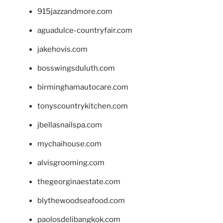
915jazzandmore.com
aguadulce-countryfair.com
jakehovis.com
bosswingsduluth.com
birminghamautocare.com
tonyscountrykitchen.com
jbellasnailspa.com
mychaihouse.com
alvisgrooming.com
thegeorginaestate.com
blythewoodseafood.com
paolosdelibangkok.com