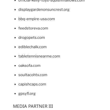
official-kelly-toys-squishmallows.com
displaygardenonsuncrest.org
bbq-empire-usa.com
feedstoreva.com
drogopets.com
ediblechalk.com
tabletennisnearme.com
oaksofa.com
soultacohtx.com
capishcaps.com
gpsyfl.org
MEDIA PARTNER III