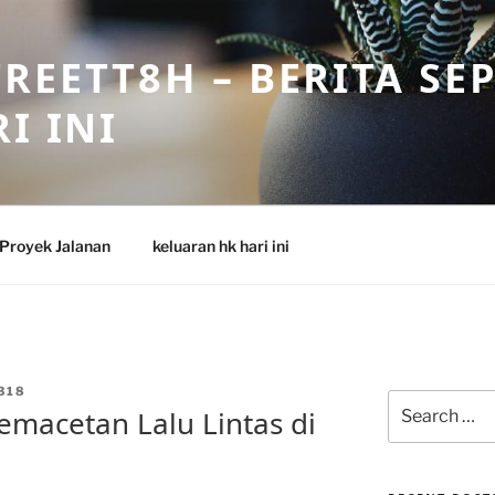
REETT8H – BERITA SE
I INI
Proyek Jalanan
keluaran hk hari ini
318
Search
macetan Lalu Lintas di
for: