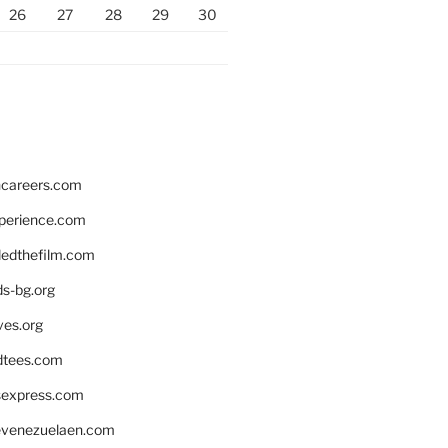
26
27
28
29
30
hcareers.com
xperience.com
edthefilm.com
ds-bg.org
ves.org
tees.com
rsexpress.com
venezuelaen.com