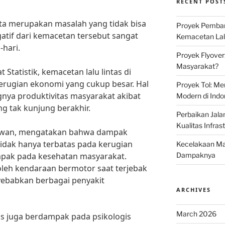
RECENT POST
kota merupakan masalah yang tidak bisa
Proyek Pemban
tif dari kemacetan tersebut sangat
Kemacetan Lalu
-hari.
Proyek Flyover
Masyarakat?
Statistik, kemacetan lalu lintas di
erugian ekonomi yang cukup besar. Hal
Proyek Tol: Me
gnya produktivitas masyarakat akibat
Modern di Indo
g tak kunjung berakhir.
Perbaikan Jala
Kualitas Infras
tiawan, mengatakan bahwa dampak
 tidak hanya terbatas pada kerugian
Kecelakaan Mau
pak pada kesehatan masyarakat.
Dampaknya
 oleh kendaraan bermotor saat terjebak
ebabkan berbagai penyakit
ARCHIVES
March 2026
ntas juga berdampak pada psikologis