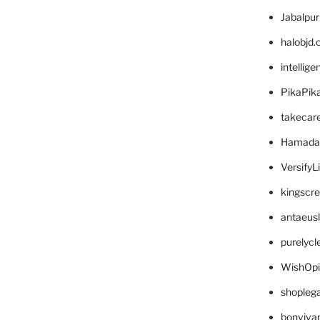
Jabalpu
halobjd
intellig
PikaPik
takecar
Hamada
VersifyL
kingscr
antaeus
purelyc
WishOp
shopleg
bonviva