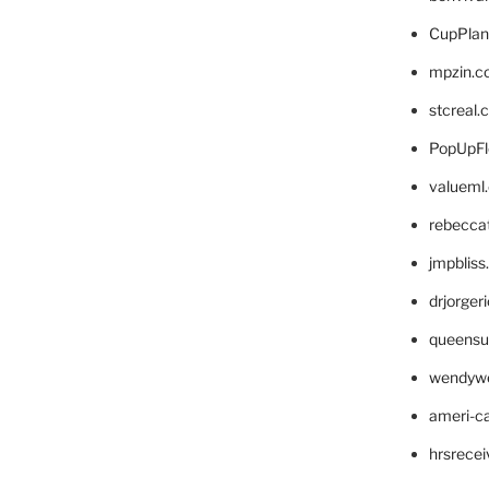
CupPlan
mpzin.c
stcreal.
PopUpFl
valueml
rebecca
jmpblis
drjorger
queensu
wendyw
ameri-
hrsrece