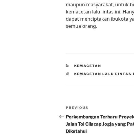
maupun masyarakat, untuk b
kemacetan lalu lintas ini. Han
dapat menciptakan ibukota y
semua orang.
CATEGORIES
KEMACETAN
TAGS
KEMACETAN LALU LINTAS 
Post
Previous
PREVIOUS
navigation
Post
Perkembangan Terbaru Proye
Jalan Tol Cilacap Jogja yang Pa
Diketahui