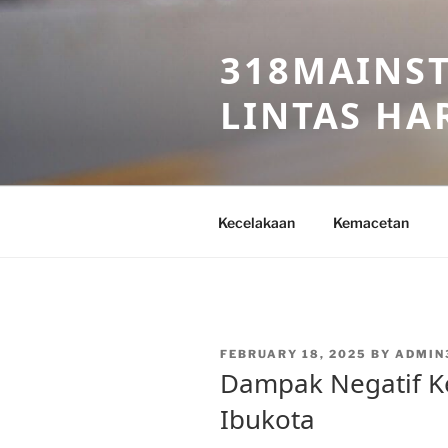
Skip
to
318MAINST
content
LINTAS HAR
Kecelakaan
Kemacetan
POSTED
FEBRUARY 18, 2025
BY
ADMIN
ON
Dampak Negatif Ke
Ibukota