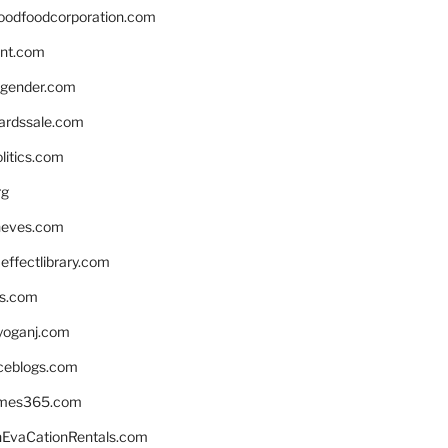
oodfoodcorporation.com
nnt.com
gender.com
ardssale.com
litics.com
rg
neves.com
ffectlibrary.com
ns.com
yoganj.com
rceblogs.com
ames365.com
EvaCationRentals.com