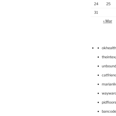
24
25
31
« Mar
okhealt
theinte
unbound
catfrien
marianli
wayward
pidfloo
bancode