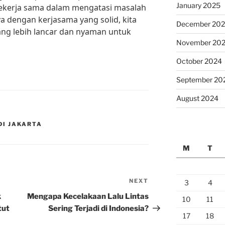
January 2025
ekerja sama dalam mengatasi masalah
ya dengan kerjasama yang solid, kita
December 20
ang lebih lancar dan nyaman untuk
November 20
October 2024
September 20
August 2024
DI JAKARTA
M
T
NEXT
Next
3
4
Post
k
Mengapa Kecelakaan Lalu Lintas
10
11
tut
Sering Terjadi di Indonesia?
17
18