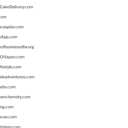
rCakeDelivery.com
.com
enceqatar.com
aApp.com
eofbusinessdfw.org
OfJapan.com
ifestyle.com
eekadventures.com
labs.com
leanchemdry.com
ing.com
acee.com
ntshop.com