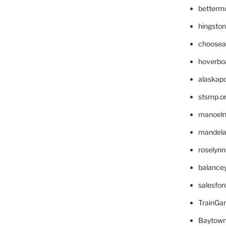
betterm
hingsto
choosea
hoverbo
alaskapo
stsmp.o
manoel
mandelae
roselyn
balance
salesfo
TrainG
Baytown