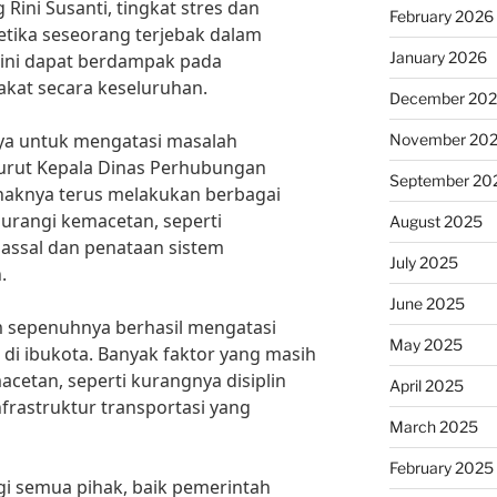
Rini Susanti, tingkat stres dan
February 2026
tika seseorang terjebak dalam
January 2026
 ini dapat berdampak pada
kat secara keseluruhan.
December 20
ya untuk mengatasi masalah
November 20
enurut Kepala Dinas Perhubungan
September 20
ihaknya terus melakukan berbagai
urangi kemacetan, seperti
August 2025
ssal dan penataan sistem
July 2025
.
June 2025
 sepenuhnya berhasil mengatasi
May 2025
 di ibukota. Banyak faktor yang masih
etan, seperti kurangnya disiplin
April 2025
rastruktur transportasi yang
March 2025
February 2025
i semua pihak, baik pemerintah