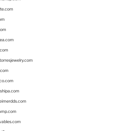
te.com
om
com
ea.com
.com
torresjewelry.com
s.com
ico.com
shipa.com
eimerdds.com
camp.com
ivables.com