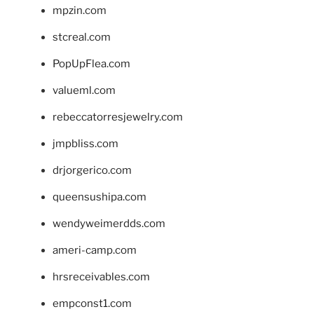
mpzin.com
stcreal.com
PopUpFlea.com
valueml.com
rebeccatorresjewelry.com
jmpbliss.com
drjorgerico.com
queensushipa.com
wendyweimerdds.com
ameri-camp.com
hrsreceivables.com
empconst1.com