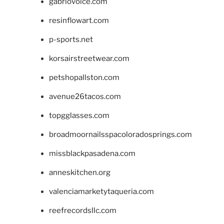
gabriovoice.com
resinflowart.com
p-sports.net
korsairstreetwear.com
petshopallston.com
avenue26tacos.com
topgglasses.com
broadmoornailsspacoloradosprings.com
missblackpasadena.com
anneskitchen.org
valenciamarketytaqueria.com
reefrecordsllc.com