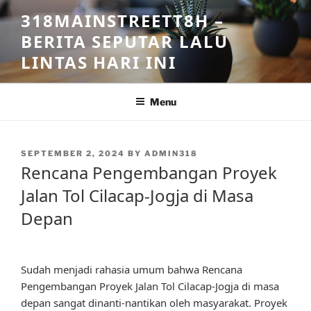
Skip
318MAINSTREETT8H –
to
BERITA SEPUTAR LALU
content
LINTAS HARI INI
Menu
POSTED
SEPTEMBER 2, 2024
BY
ADMIN318
ON
Rencana Pengembangan Proyek
Jalan Tol Cilacap-Jogja di Masa
Depan
Sudah menjadi rahasia umum bahwa Rencana
Pengembangan Proyek Jalan Tol Cilacap-Jogja di masa
depan sangat dinanti-nantikan oleh masyarakat. Proyek