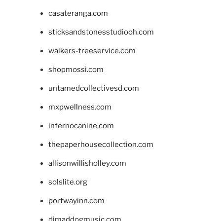
casateranga.com
sticksandstonesstudiooh.com
walkers-treeservice.com
shopmossi.com
untamedcollectivesd.com
mxpwellness.com
infernocanine.com
thepaperhousecollection.com
allisonwillisholley.com
solslite.org
portwayinn.com
djmaddogmusic.com