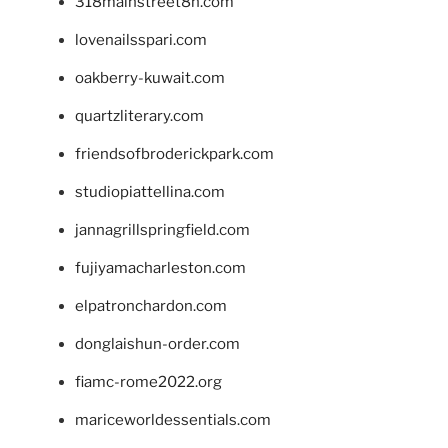
318mainstreet8h.com
lovenailsspari.com
oakberry-kuwait.com
quartzliterary.com
friendsofbroderickpark.com
studiopiattellina.com
jannagrillspringfield.com
fujiyamacharleston.com
elpatronchardon.com
donglaishun-order.com
fiamc-rome2022.org
mariceworldessentials.com