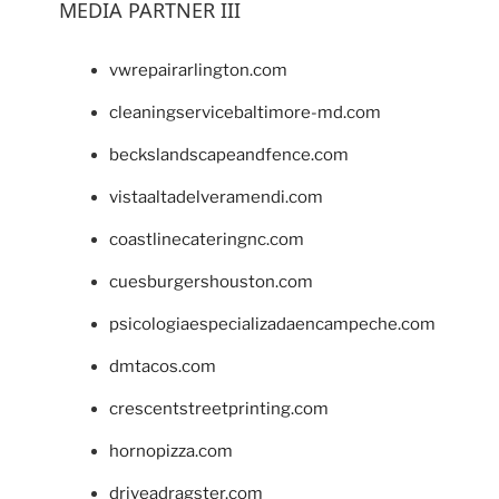
MEDIA PARTNER III
vwrepairarlington.com
cleaningservicebaltimore-md.com
beckslandscapeandfence.com
vistaaltadelveramendi.com
coastlinecateringnc.com
cuesburgershouston.com
psicologiaespecializadaencampeche.com
dmtacos.com
crescentstreetprinting.com
hornopizza.com
driveadragster.com