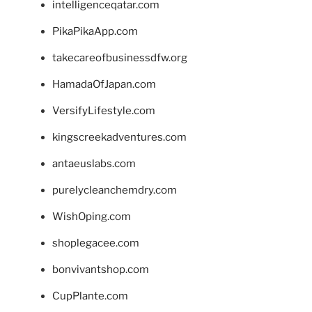
intelligenceqatar.com
PikaPikaApp.com
takecareofbusinessdfw.org
HamadaOfJapan.com
VersifyLifestyle.com
kingscreekadventures.com
antaeuslabs.com
purelycleanchemdry.com
WishOping.com
shoplegacee.com
bonvivantshop.com
CupPlante.com