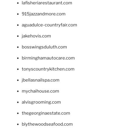
lafisheriarestaurant.com
915jazzandmore.com
aguadulce-countryfair.com
jakehovis.com
bosswingsduluth.com
birminghamautocare.com
tonyscountrykitchen.com
jbellasnailspa.com
mychaihouse.com
alvisgrooming.com
thegeorginaestate.com
blythewoodseafood.com