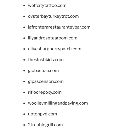
wolfcitytattoo.com
oysterbayturkeytrot.com
lafronterarestauranteybar.com
lilyandrosetearoom.com
olivesburgberrypatch.com
theslushkids.com
giobastian.com
glpascensori.com
rifloorepoxy.com
woolleymillingandpaving.com
uptonpvd.com
2troublegrill.com