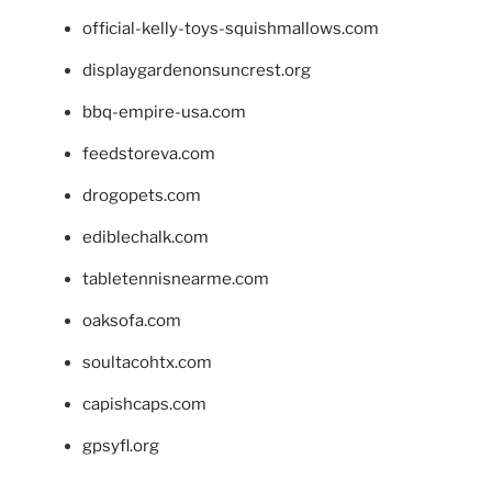
official-kelly-toys-squishmallows.com
displaygardenonsuncrest.org
bbq-empire-usa.com
feedstoreva.com
drogopets.com
ediblechalk.com
tabletennisnearme.com
oaksofa.com
soultacohtx.com
capishcaps.com
gpsyfl.org