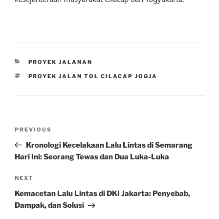
CATEGORIES
PROYEK JALANAN
TAGS
PROYEK JALAN TOL CILACAP JOGJA
Post
Previous
PREVIOUS
navigation
Post
Kronologi Kecelakaan Lalu Lintas di Semarang
Hari Ini: Seorang Tewas dan Dua Luka-Luka
Next
NEXT
Post
Kemacetan Lalu Lintas di DKI Jakarta: Penyebab,
Dampak, dan Solusi