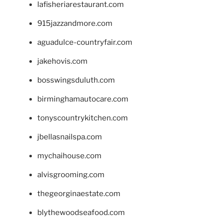
lafisheriarestaurant.com
915jazzandmore.com
aguadulce-countryfair.com
jakehovis.com
bosswingsduluth.com
birminghamautocare.com
tonyscountrykitchen.com
jbellasnailspa.com
mychaihouse.com
alvisgrooming.com
thegeorginaestate.com
blythewoodseafood.com