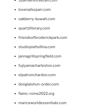
318mainstreet8h.com
lovenailsspari.com
oakberry-kuwait.com
quartzliterary.com
friendsofbroderickpark.com
studiopiattellina.com
jannagrillspringfield.com
fujiyamacharleston.com
elpatronchardon.com
donglaishun-order.com
fiamc-rome2022.org
mariceworldessentials.com