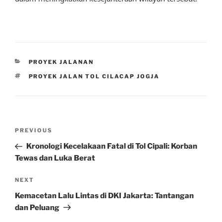
CATEGORIES
PROYEK JALANAN
TAGS
PROYEK JALAN TOL CILACAP JOGJA
Post
Previous
PREVIOUS
navigation
Post
Kronologi Kecelakaan Fatal di Tol Cipali: Korban
Tewas dan Luka Berat
Next
NEXT
Post
Kemacetan Lalu Lintas di DKI Jakarta: Tantangan
dan Peluang