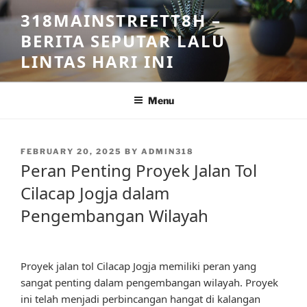
Skip
318MAINSTREETT8H –
to
BERITA SEPUTAR LALU
content
LINTAS HARI INI
Menu
POSTED
FEBRUARY 20, 2025
BY
ADMIN318
ON
Peran Penting Proyek Jalan Tol
Cilacap Jogja dalam
Pengembangan Wilayah
Proyek jalan tol Cilacap Jogja memiliki peran yang
sangat penting dalam pengembangan wilayah. Proyek
ini telah menjadi perbincangan hangat di kalangan