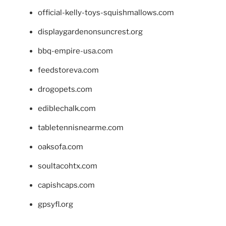
official-kelly-toys-squishmallows.com
displaygardenonsuncrest.org
bbq-empire-usa.com
feedstoreva.com
drogopets.com
ediblechalk.com
tabletennisnearme.com
oaksofa.com
soultacohtx.com
capishcaps.com
gpsyfl.org