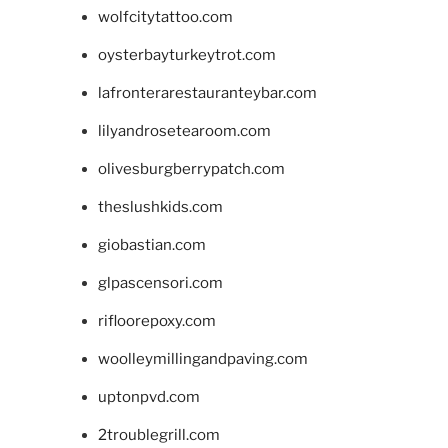
wolfcitytattoo.com
oysterbayturkeytrot.com
lafronterarestauranteybar.com
lilyandrosetearoom.com
olivesburgberrypatch.com
theslushkids.com
giobastian.com
glpascensori.com
rifloorepoxy.com
woolleymillingandpaving.com
uptonpvd.com
2troublegrill.com