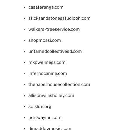
casateranga.com
sticksandstonesstudiooh.com
walkers-treeservice.com
shopmossi.com
untamedcollectivesd.com
mxpwellness.com
infernocanine.com
thepaperhousecollection.com
allisonwillisholley.com
solslite.org
portwayinn.com
djmaddogmusic.com