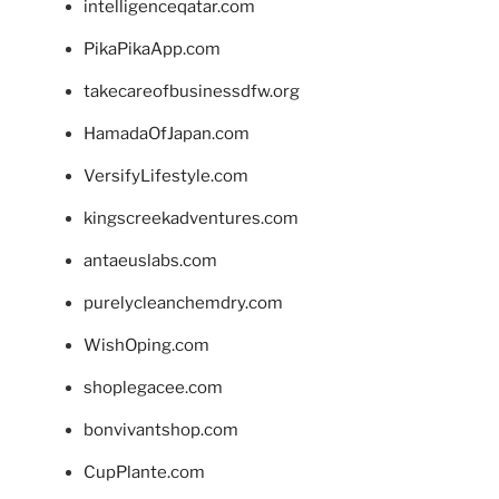
intelligenceqatar.com
PikaPikaApp.com
takecareofbusinessdfw.org
HamadaOfJapan.com
VersifyLifestyle.com
kingscreekadventures.com
antaeuslabs.com
purelycleanchemdry.com
WishOping.com
shoplegacee.com
bonvivantshop.com
CupPlante.com