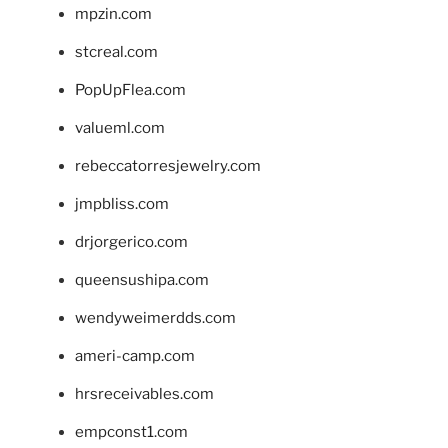
mpzin.com
stcreal.com
PopUpFlea.com
valueml.com
rebeccatorresjewelry.com
jmpbliss.com
drjorgerico.com
queensushipa.com
wendyweimerdds.com
ameri-camp.com
hrsreceivables.com
empconst1.com