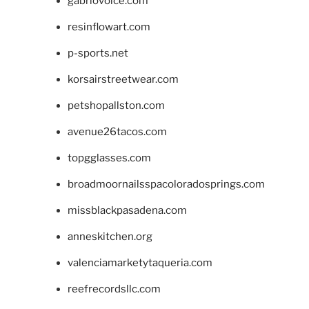
gabriovoice.com
resinflowart.com
p-sports.net
korsairstreetwear.com
petshopallston.com
avenue26tacos.com
topgglasses.com
broadmoornailsspacoloradosprings.com
missblackpasadena.com
anneskitchen.org
valenciamarketytaqueria.com
reefrecordsllc.com