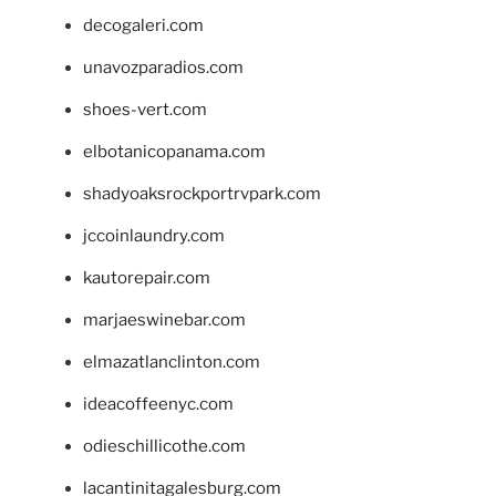
decogaleri.com
unavozparadios.com
shoes-vert.com
elbotanicopanama.com
shadyoaksrockportrvpark.com
jccoinlaundry.com
kautorepair.com
marjaeswinebar.com
elmazatlanclinton.com
ideacoffeenyc.com
odieschillicothe.com
lacantinitagalesburg.com