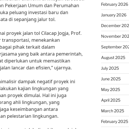
February 2026
ian Pekerjaan Umum dan Perumahan
uka peluang investasi baru dan
January 2026
ta di sepanjang jalur tol.
December 20
 proyek jalan tol Cilacap Jogja, Prof.
November 20
ar transportasi, menekankan
bagai pihak terkait dalam
September 20
rjasama yang baik antara pemerintah,
August 2025
at diperlukan untuk memastikan
alan lancar dan efisien,” ujarnya.
July 2025
June 2025
imalisir dampak negatif proyek ini
ilakukan kajian lingkungan yang
May 2025
 proyek dimulai. Hal ini juga
April 2025
seorang ahli lingkungan, yang
aga keseimbangan antara
March 2025
n pelestarian lingkungan.
February 2025