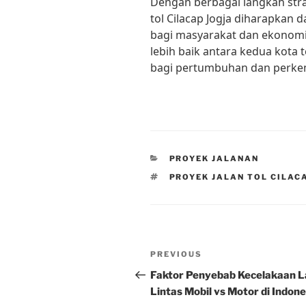
Dengan berbagai langkah strat
tol Cilacap Jogja diharapkan
bagi masyarakat dan ekonomi 
lebih baik antara kedua kota
bagi pertumbuhan dan perke
CATEGORIES
PROYEK JALANAN
TAGS
PROYEK JALAN TOL CILAC
Post
Previous
PREVIOUS
navigation
Post
Faktor Penyebab Kecelakaan L
Lintas Mobil vs Motor di Indone