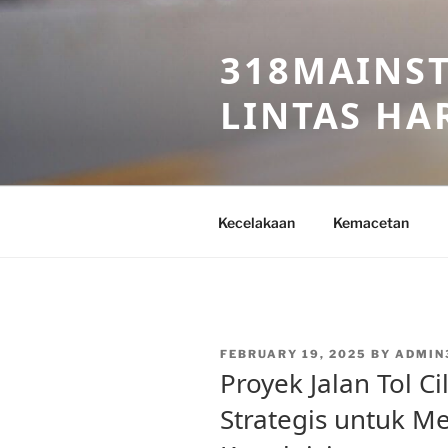
Skip
to
318MAINST
content
LINTAS HAR
Kecelakaan
Kemacetan
POSTED
FEBRUARY 19, 2025
BY
ADMIN
ON
Proyek Jalan Tol C
Strategis untuk M