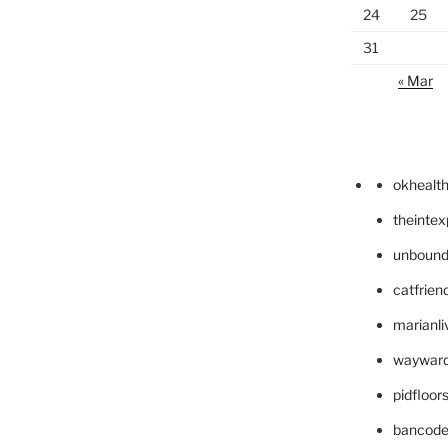
24
25
31
« Mar
okhealt
theinte
unbound
catfrien
marianli
wayward
pidfloo
bancode