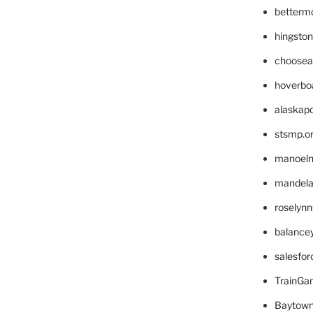
betterm
hingsto
choosea
hoverbo
alaskapo
stsmp.o
manoel
mandelae
roselyn
balance
salesfo
TrainG
Baytown