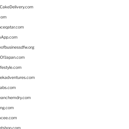
rCakeDelivery.com
.com
enceqatar.com
aApp.com
eofbusinessdfw.org
OfJapan.com
ifestyle.com
eekadventures.com
labs.com
leanchemdry.com
ing.com
acee.com
ntshop.com