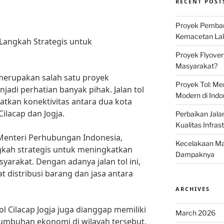
RECENT POST
Proyek Pemban
Kemacetan Lalu
: Langkah Strategis untuk
Proyek Flyover
Masyarakat?
a merupakan salah satu proyek
Proyek Tol: Me
jadi perhatian banyak pihak. Jalan tol
Modern di Indo
atkan konektivitas antara dua kota
Cilacap dan Jogja.
Perbaikan Jala
Kualitas Infras
Menteri Perhubungan Indonesia,
Kecelakaan Mau
angkah strategis untuk meningkatkan
Dampaknya
syarakat. Dengan adanya jalan tol ini,
distribusi barang dan jasa antara
ARCHIVES
tol Cilacap Jogja juga dianggap memiliki
March 2026
umbuhan ekonomi di wilayah tersebut.