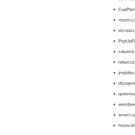
CupPlan
mpzin.c
stcreal.
PopUpFl
valueml
rebecca
jmpblis
drjorger
queensu
wendyw
ameri-
hrsrece