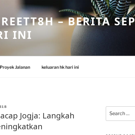
REETT8H – BERITA SE
I INI
Proyek Jalanan
keluaran hk hari ini
318
Search
ilacap Jogja: Langkah
for:
eningkatkan