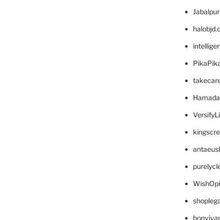
Jabalpu
halobjd
intellig
PikaPik
takecar
Hamada
VersifyL
kingscr
antaeus
purelyc
WishOp
shopleg
bonviva