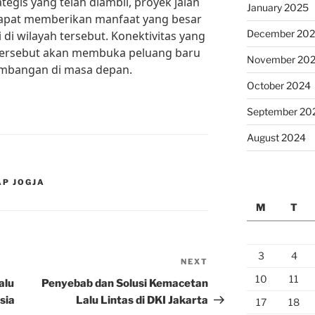
egis yang telah diambil, proyek jalan
January 2025
 dapat memberikan manfaat yang besar
December 20
di wilayah tersebut. Konektivitas yang
 tersebut akan membuka peluang baru
November 20
mbangan di masa depan.
October 2024
September 20
August 2024
AP JOGJA
M
T
3
4
NEXT
Next
10
11
Post
alu
Penyebab dan Solusi Kemacetan
sia
Lalu Lintas di DKI Jakarta
17
18