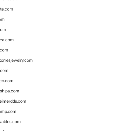
te.com
om
com
ea.com
.com
torresjewelry.com
s.com
ico.com
shipa.com
eimerdds.com
camp.com
ivables.com