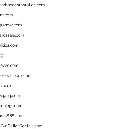
oodfoodcorporation.com
nnt.com
gender.com
ardssale.com
litics.com
rg
neves.com
ffectlibrary.com
ns.com
yoganj.com
rceblogs.com
ames365.com
EvaCationRentals.com