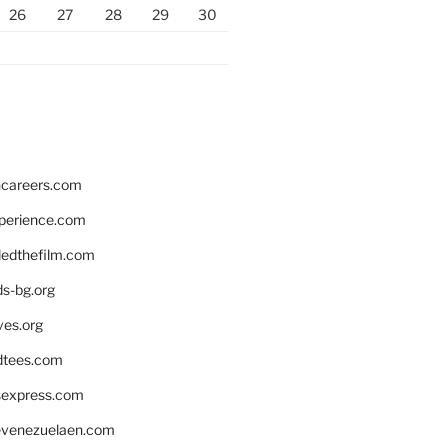
26
27
28
29
30
hcareers.com
xperience.com
edthefilm.com
ds-bg.org
ves.org
tees.com
rsexpress.com
venezuelaen.com