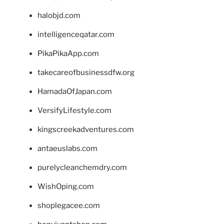
halobjd.com
intelligenceqatar.com
PikaPikaApp.com
takecareofbusinessdfw.org
HamadaOfJapan.com
VersifyLifestyle.com
kingscreekadventures.com
antaeuslabs.com
purelycleanchemdry.com
WishOping.com
shoplegacee.com