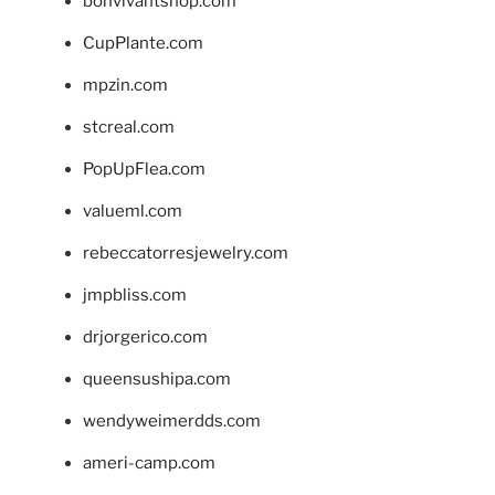
bonvivantshop.com
CupPlante.com
mpzin.com
stcreal.com
PopUpFlea.com
valueml.com
rebeccatorresjewelry.com
jmpbliss.com
drjorgerico.com
queensushipa.com
wendyweimerdds.com
ameri-camp.com