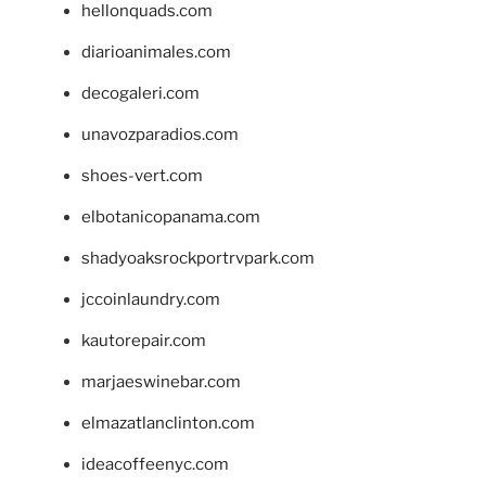
hellonquads.com
diarioanimales.com
decogaleri.com
unavozparadios.com
shoes-vert.com
elbotanicopanama.com
shadyoaksrockportrvpark.com
jccoinlaundry.com
kautorepair.com
marjaeswinebar.com
elmazatlanclinton.com
ideacoffeenyc.com