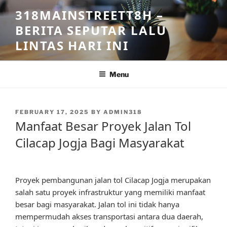
Skip
318MAINSTREETT8H –
to
BERITA SEPUTAR LALU
content
LINTAS HARI INI
Menu
POSTED
FEBRUARY 17, 2025
BY
ADMIN318
ON
Manfaat Besar Proyek Jalan Tol
Cilacap Jogja Bagi Masyarakat
Proyek pembangunan jalan tol Cilacap Jogja merupakan
salah satu proyek infrastruktur yang memiliki manfaat
besar bagi masyarakat. Jalan tol ini tidak hanya
mempermudah akses transportasi antara dua daerah,