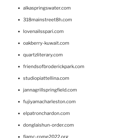
alkaspringswater.com
318mainstreet8h.com
lovenailsspari.com
oakberry-kuwait.com
quartzliterary.com
friendsofbroderickpark.com
studiopiattellina.com
jannagrillspringfield.com
fujiyamacharleston.com
elpatronchardon.com
donglaishun-order.com
fiamc-rome2022.org