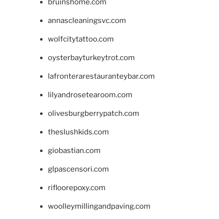
bruinshome.com
annascleaningsvc.com
wolfcitytattoo.com
oysterbayturkeytrot.com
lafronterarestauranteybar.com
lilyandrosetearoom.com
olivesburgberrypatch.com
theslushkids.com
giobastian.com
glpascensori.com
rifloorepoxy.com
woolleymillingandpaving.com