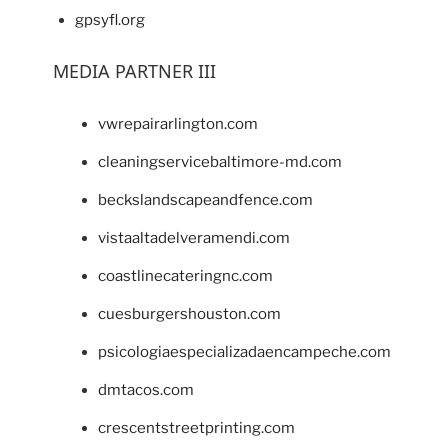
gpsyfl.org
MEDIA PARTNER III
vwrepairarlington.com
cleaningservicebaltimore-md.com
beckslandscapeandfence.com
vistaaltadelveramendi.com
coastlinecateringnc.com
cuesburgershouston.com
psicologiaespecializadaencampeche.com
dmtacos.com
crescentstreetprinting.com