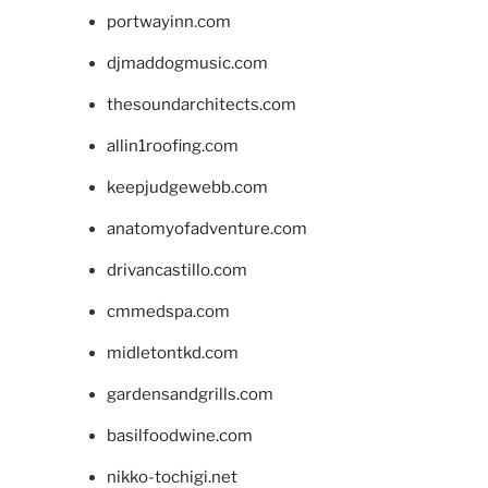
portwayinn.com
djmaddogmusic.com
thesoundarchitects.com
allin1roofing.com
keepjudgewebb.com
anatomyofadventure.com
drivancastillo.com
cmmedspa.com
midletontkd.com
gardensandgrills.com
basilfoodwine.com
nikko-tochigi.net