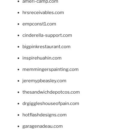
ameri-camp.com
hrsreceivables.com
empconst1.com
cinderella-support.com
bigpinkrestaurant.com
inspirehuahin.com
memmingerspainting.com
jeremypbeasley.com
thesandwichdepotcos.com
drgiggleshouseofpain.com
hotflashdesigns.com
garagenadeau.com