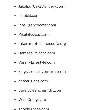
JabalpurCakeDelivery.com
halobjd.com
intelligenceqatar.com
PikaPikaApp.com
takecareofbusinessdfw.org
HamadaOfJapan.com
VersifyLifestyle.com
kingscreekadventures.com
antaeuslabs.com
purelycleanchemdry.com
WishOping.com
shoplegacee.com