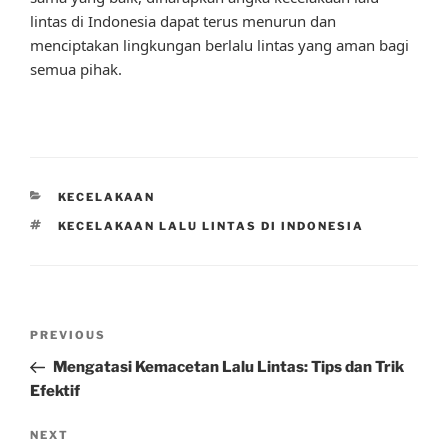
lintas di Indonesia dapat terus menurun dan
menciptakan lingkungan berlalu lintas yang aman bagi
semua pihak.
CATEGORIES
KECELAKAAN
TAGS
KECELAKAAN LALU LINTAS DI INDONESIA
Post
Previous
PREVIOUS
navigation
Post
Mengatasi Kemacetan Lalu Lintas: Tips dan Trik
Efektif
Next
NEXT