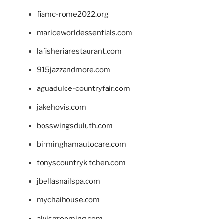
fiamc-rome2022.org
mariceworldessentials.com
lafisheriarestaurant.com
915jazzandmore.com
aguadulce-countryfair.com
jakehovis.com
bosswingsduluth.com
birminghamautocare.com
tonyscountrykitchen.com
jbellasnailspa.com
mychaihouse.com
alvisgrooming.com