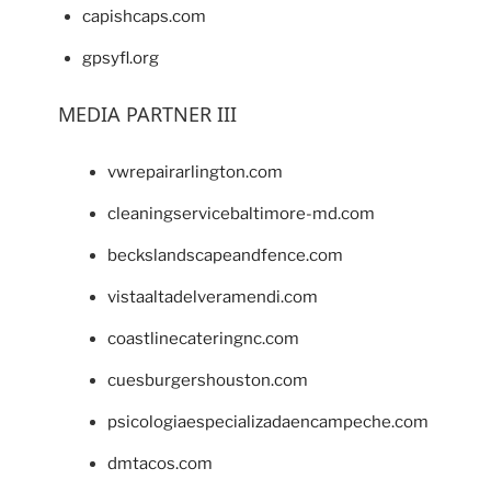
capishcaps.com
gpsyfl.org
MEDIA PARTNER III
vwrepairarlington.com
cleaningservicebaltimore-md.com
beckslandscapeandfence.com
vistaaltadelveramendi.com
coastlinecateringnc.com
cuesburgershouston.com
psicologiaespecializadaencampeche.com
dmtacos.com