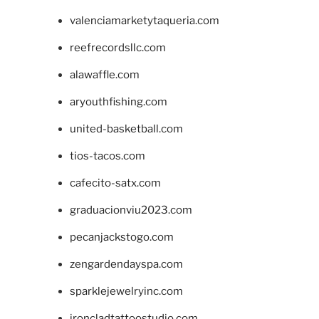
valenciamarketytaqueria.com
reefrecordsllc.com
alawaffle.com
aryouthfishing.com
united-basketball.com
tios-tacos.com
cafecito-satx.com
graduacionviu2023.com
pecanjackstogo.com
zengardendayspa.com
sparklejewelryinc.com
ironcladtattoostudio.com