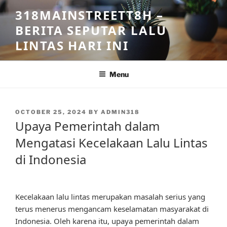
Skip
318MAINSTREETT8H –
to
BERITA SEPUTAR LALU
content
LINTAS HARI INI
Menu
POSTED
OCTOBER 25, 2024
BY
ADMIN318
ON
Upaya Pemerintah dalam
Mengatasi Kecelakaan Lalu Lintas
di Indonesia
Kecelakaan lalu lintas merupakan masalah serius yang
terus menerus mengancam keselamatan masyarakat di
Indonesia. Oleh karena itu, upaya pemerintah dalam