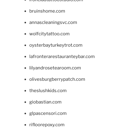
bruinshome.com
annascleaningsvc.com
wolfcitytattoo.com
oysterbayturkeytrot.com
lafronterarestauranteybar.com
lilyandrosetearoom.com
olivesburgberrypatch.com
theslushkids.com
giobastian.com
glpascensori.com
rifloorepoxy.com