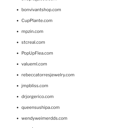
bonvivantshop.com
CupPlante.com
mpzin.com
stcreal.com
PopUpFlea.com
valueml.com
rebeccatorresjewelry.com
jmpbliss.com
drjorgerico.com
queensushipa.com
wendyweimerdds.com