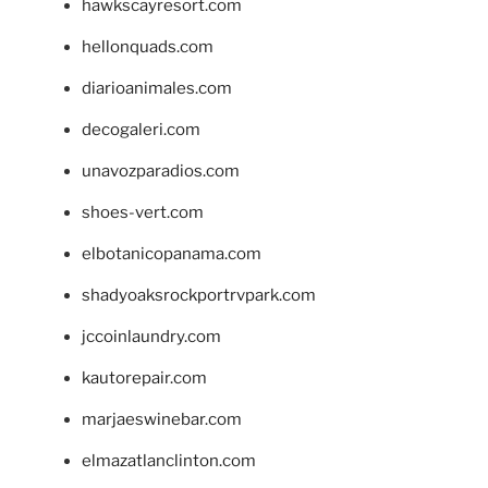
hawkscayresort.com
hellonquads.com
diarioanimales.com
decogaleri.com
unavozparadios.com
shoes-vert.com
elbotanicopanama.com
shadyoaksrockportrvpark.com
jccoinlaundry.com
kautorepair.com
marjaeswinebar.com
elmazatlanclinton.com