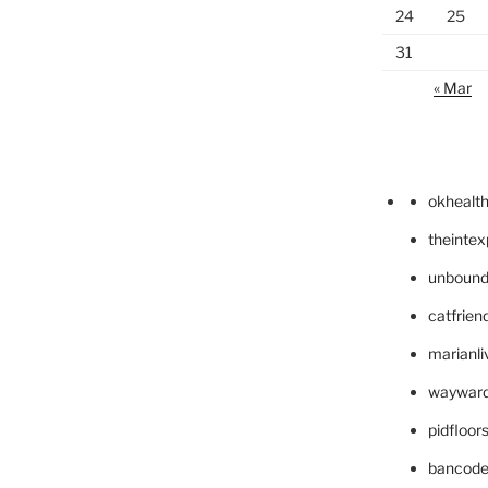
24
25
31
« Mar
okhealt
theinte
unbound
catfrien
marianli
wayward
pidfloo
bancode