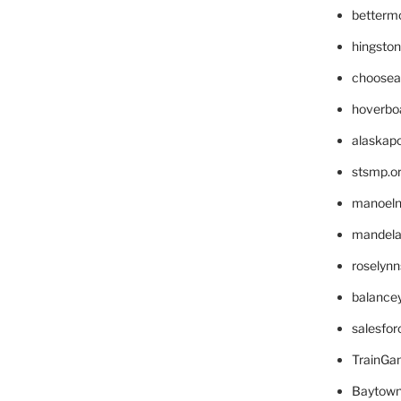
betterm
hingsto
choosea
hoverbo
alaskapo
stsmp.o
manoel
mandelae
roselyn
balance
salesfo
TrainG
Baytown