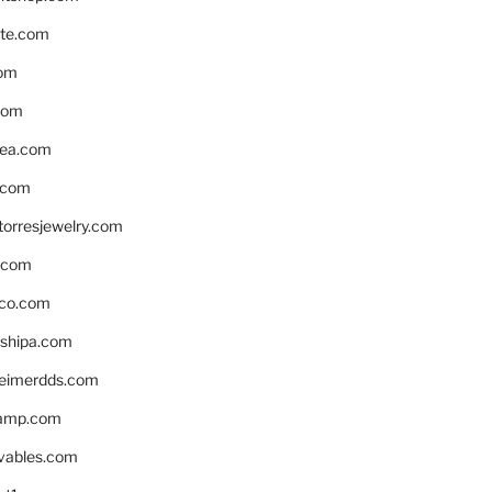
te.com
om
com
ea.com
.com
torresjewelry.com
s.com
ico.com
shipa.com
eimerdds.com
camp.com
ivables.com