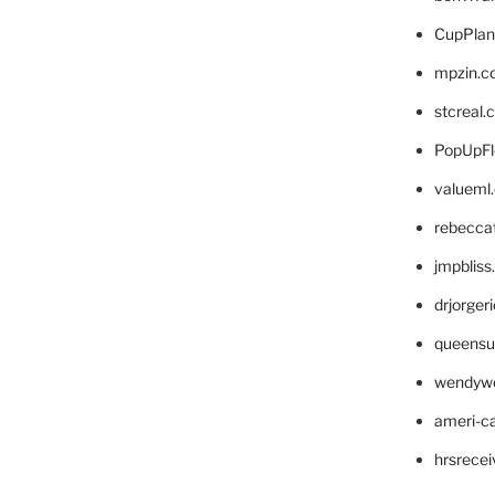
CupPlan
mpzin.c
stcreal.
PopUpFl
valueml
rebecca
jmpblis
drjorger
queensu
wendyw
ameri-
hrsrece