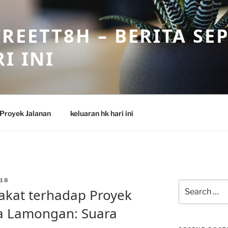
REETT8H – BERITA SE
I INI
Proyek Jalanan
keluaran hk hari ini
18
Search
kat terhadap Proyek
for:
ra Lamongan: Suara