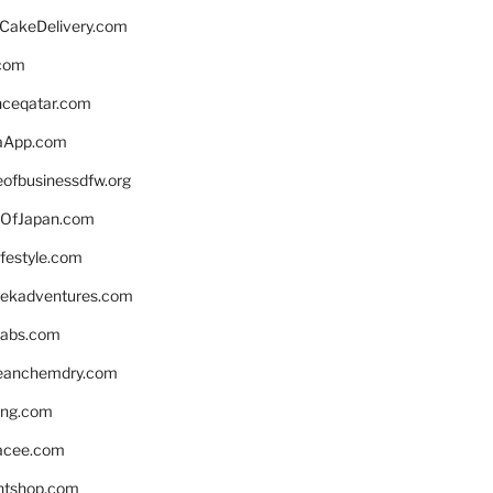
rCakeDelivery.com
.com
enceqatar.com
aApp.com
eofbusinessdfw.org
OfJapan.com
ifestyle.com
eekadventures.com
labs.com
leanchemdry.com
ing.com
acee.com
ntshop.com