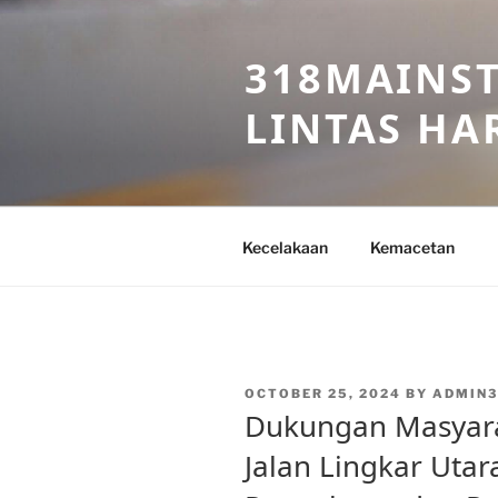
Skip
to
318MAINST
content
LINTAS HAR
Kecelakaan
Kemacetan
POSTED
OCTOBER 25, 2024
BY
ADMIN3
ON
Dukungan Masyara
Jalan Lingkar Uta