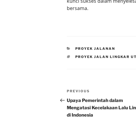
kunci sukses dalam menyelesa
bersama.
CATEGORIES
PROYEK JALANAN
TAGS
PROYEK JALAN LINGKAR 
Post
Previous
PREVIOUS
navigation
Post
Upaya Pemerintah dalam
Mengatasi Kecelakaan Lalu Li
di Indonesia