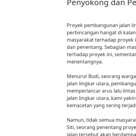
Penyokong dan P
Proyek pembangunan jalan li
perbincangan hangat di kala
masyarakat terhadap proyek i
dan penentang. Sebagian ma
terhadap proyek ini, sementar
menentangnya.
Menurut Budi, seorang warg
jalan lingkar utara, pembangu
memperlancar arus lalu linta
jalan lingkar utara, kami ya
kemacetan yang sering terjadi
Namun, tidak semua masyarak
Siti, seorang penentang proy
jalan tersebut akan berdampak