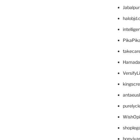
Jabalpu
halobjd
intellig
PikaPik
takecar
Hamada
VersifyL
kingscr
antaeus
purelyc
WishOp
shopleg
bonviva