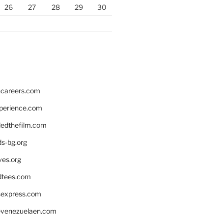
26
27
28
29
30
hcareers.com
xperience.com
edthefilm.com
ds-bg.org
ves.org
tees.com
rsexpress.com
venezuelaen.com