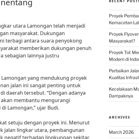
enentang
RECENT POST
Proyek Pemban
Kemacetan Lalu
ngkar utara Lamongan telah menjadi
ngan masyarakat. Dukungan
Proyek Flyover
ni terbagi antara suara penyokong
Masyarakat?
syarakat memberikan dukungan penuh
Proyek Tol: Me
a sebagian lainnya justru
Modern di Indo
Perbaikan Jala
a Lamongan yang mendukung proyek
Kualitas Infras
nan jalan ini sangat penting untuk
Kecelakaan Mau
s di daerah tersebut. “Dengan adanya
Dampaknya
kin akan membantu mengurangi
 di Lamongan,” ujar Budi.
ARCHIVES
at setuju dengan proyek ini. Menurut
ek jalan lingkar utara, pembangunan
March 2026
 negatif terhadap lingkungan sekitar.