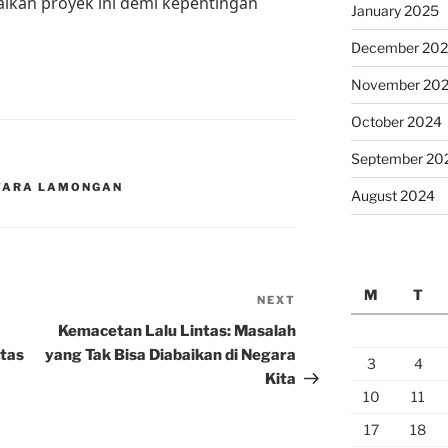
ikan proyek ini demi kepentingan
January 2025
December 20
November 20
October 2024
September 20
UTARA LAMONGAN
August 2024
M
T
NEXT
Next
Post
Kemacetan Lalu Lintas: Masalah
ntas
yang Tak Bisa Diabaikan di Negara
3
4
Kita
10
11
17
18