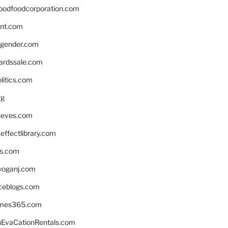
oodfoodcorporation.com
nnt.com
gender.com
ardssale.com
litics.com
rg
neves.com
ffectlibrary.com
ns.com
yoganj.com
rceblogs.com
ames365.com
EvaCationRentals.com