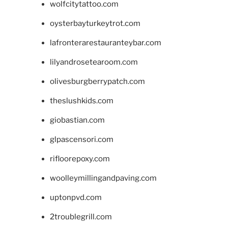
wolfcitytattoo.com
oysterbayturkeytrot.com
lafronterarestauranteybar.com
lilyandrosetearoom.com
olivesburgberrypatch.com
theslushkids.com
giobastian.com
glpascensori.com
rifloorepoxy.com
woolleymillingandpaving.com
uptonpvd.com
2troublegrill.com