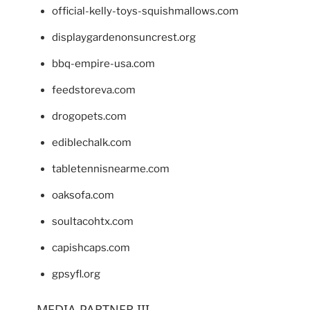
official-kelly-toys-squishmallows.com
displaygardenonsuncrest.org
bbq-empire-usa.com
feedstoreva.com
drogopets.com
ediblechalk.com
tabletennisnearme.com
oaksofa.com
soultacohtx.com
capishcaps.com
gpsyfl.org
MEDIA PARTNER III