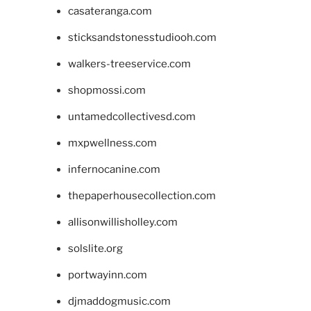
casateranga.com
sticksandstonesstudiooh.com
walkers-treeservice.com
shopmossi.com
untamedcollectivesd.com
mxpwellness.com
infernocanine.com
thepaperhousecollection.com
allisonwillisholley.com
solslite.org
portwayinn.com
djmaddogmusic.com