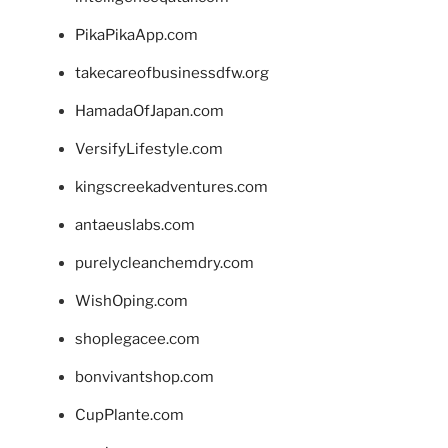
PikaPikaApp.com
takecareofbusinessdfw.org
HamadaOfJapan.com
VersifyLifestyle.com
kingscreekadventures.com
antaeuslabs.com
purelycleanchemdry.com
WishOping.com
shoplegacee.com
bonvivantshop.com
CupPlante.com