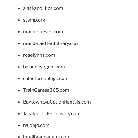
alaskapolitics.com
stsmp.org
manoelneves.com
mandelaeffectlibrary.com
roselynns.com
balanceyoganj.com
salesforceblogs.com
TrainGames365.com
BaytownEvaCationRentals.com
JabalpurCakeDelivery.com
halobjd.com
intelligenceqatar.com