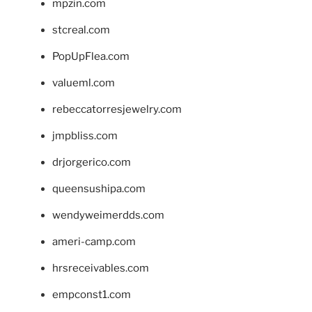
mpzin.com
stcreal.com
PopUpFlea.com
valueml.com
rebeccatorresjewelry.com
jmpbliss.com
drjorgerico.com
queensushipa.com
wendyweimerdds.com
ameri-camp.com
hrsreceivables.com
empconst1.com