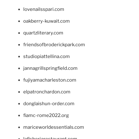
lovenailsspari.com
oakberry-kuwait.com
quartzliterary.com
friendsofbroderickpark.com
studiopiattellina.com
jannagrillspringfield.com
fujiyamacharleston.com
elpatronchardon.com
donglaishun-order.com
fiamc-rome2022.org
mariceworldessentials.com
lafisheriarestaurant.com