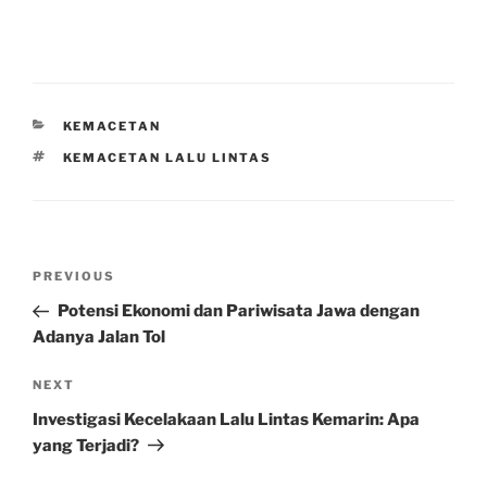
CATEGORIES
KEMACETAN
TAGS
KEMACETAN LALU LINTAS
Post
Previous
PREVIOUS
navigation
Post
Potensi Ekonomi dan Pariwisata Jawa dengan
Adanya Jalan Tol
Next
NEXT
Post
Investigasi Kecelakaan Lalu Lintas Kemarin: Apa
yang Terjadi?