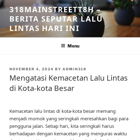
Skip
318MAINSTREETT8H –
to
BERITA SEPUTAR LALU
content
LINTAS HARI INI
Menu
POSTED
NOVEMBER 4, 2024
BY
ADMIN318
ON
Mengatasi Kemacetan Lalu Lintas
di Kota-kota Besar
Kemacetan lalu lintas di kota-kota besar memang
menjadi momok yang seringkali meresahkan bagi para
pengguna jalan. Setiap hari, kita seringkali harus
berhadapan dengan kemacetan yang menguras waktu