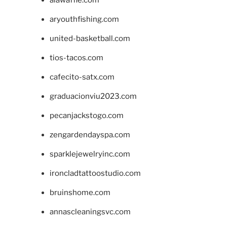
alawaffle.com
aryouthfishing.com
united-basketball.com
tios-tacos.com
cafecito-satx.com
graduacionviu2023.com
pecanjackstogo.com
zengardendayspa.com
sparklejewelryinc.com
ironcladtattoostudio.com
bruinshome.com
annascleaningsvc.com