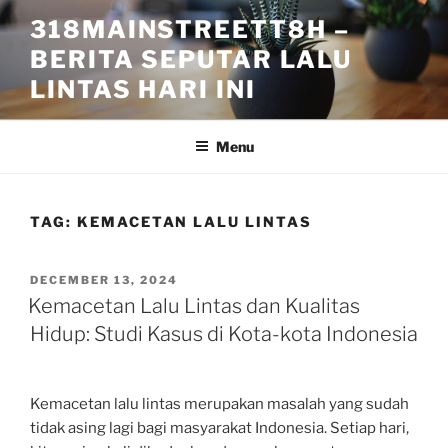
Skip
318MAINSTREETT8H –
to
BERITA SEPUTAR LALU
content
LINTAS HARI INI
Menu
TAG:
KEMACETAN LALU LINTAS
POSTED
DECEMBER 13, 2024
ON
Kemacetan Lalu Lintas dan Kualitas
Hidup: Studi Kasus di Kota-kota Indonesia
Kemacetan lalu lintas merupakan masalah yang sudah
tidak asing lagi bagi masyarakat Indonesia. Setiap hari,