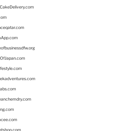
rCakeDelivery.com
.com
enceqatar.com
aApp.com
eofbusinessdfw.org
OfJapan.com
ifestyle.com
eekadventures.com
labs.com
leanchemdry.com
ing.com
acee.com
ntshop.com