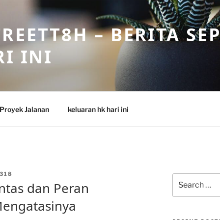
REETT8H – BERITA SE
I INI
Proyek Jalanan
keluaran hk hari ini
318
Search
ntas dan Peran
for:
Mengatasinya