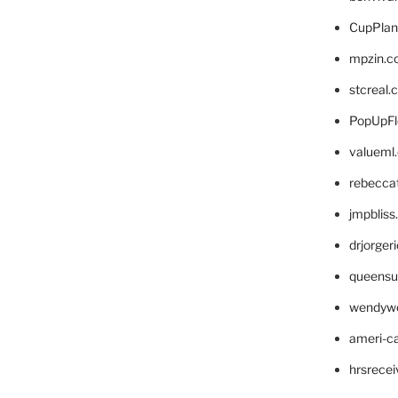
CupPlan
mpzin.c
stcreal.
PopUpFl
valueml
rebecca
jmpblis
drjorger
queensu
wendyw
ameri-
hrsrece