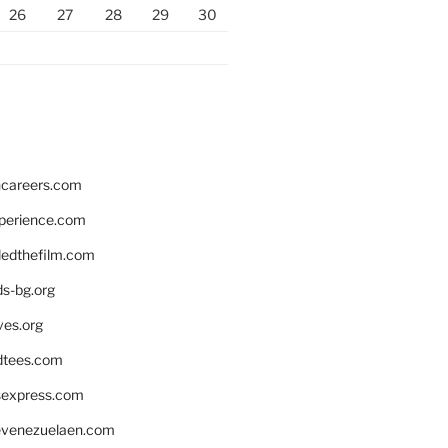
26
27
28
29
30
hcareers.com
xperience.com
edthefilm.com
ds-bg.org
ves.org
tees.com
rsexpress.com
venezuelaen.com