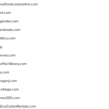
oodfoodcorporation.com
nnt.com
gender.com
ardssale.com
litics.com
rg
neves.com
ffectlibrary.com
ns.com
yoganj.com
rceblogs.com
ames365.com
EvaCationRentals.com