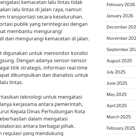
ngatasi kemacetan lalu lintas tidak
February 2026
ian lalu lintas di jalan raya, namun
January 2026
tem transportasi secara keseluruhan.
rtasi publik yang terintegrasi dengan
December 20
dapat membantu mengurangi
i dan mengurangi kemacetan di jalan.
November 20
September 20
pat digunakan untuk memonitor kondisi
langsung. Dengan adanya sensor-sensor
August 2025
gai titik strategis, informasi real-time
July 2025
dapat dikumpulkan dan dianalisis untuk
lu lintas.
June 2025
May 2025
asikan teknologi untuk mengatasi
adanya kerjasama antara pemerintah,
April 2025
urut Kepala Dinas Perhubungan Kota
March 2025
i keberhasilan dalam mengatasi
kolaborasi antara berbagai pihak.
February 2025
n regulasi yang mendukung