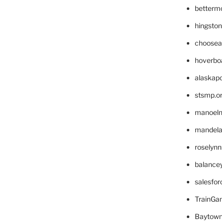
betterm
hingsto
choosea
hoverbo
alaskapo
stsmp.o
manoel
mandelae
roselyn
balance
salesfo
TrainG
Baytown