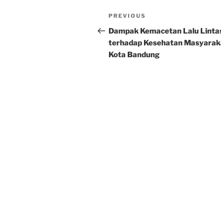
Post
Previous
PREVIOUS
navigation
Post
Dampak Kemacetan Lalu Linta
terhadap Kesehatan Masyaraka
Kota Bandung