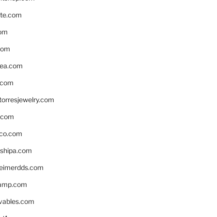
te.com
om
com
ea.com
.com
torresjewelry.com
s.com
ico.com
shipa.com
eimerdds.com
camp.com
ivables.com