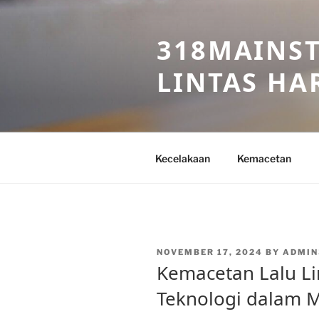
Skip
to
318MAINST
content
LINTAS HAR
Kecelakaan
Kemacetan
POSTED
NOVEMBER 17, 2024
BY
ADMIN
ON
Kemacetan Lalu Li
Teknologi dalam 