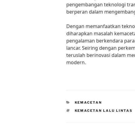
pengembangan teknologi tran
berperan dalam mengembangka
Dengan memanfaatkan teknolog
diharapkan masalah kemacetan 
pengalaman berkendara para 
lancar. Seiring dengan perke
teruslah berinovasi dalam me
modern.
CATEGORIES
KEMACETAN
TAGS
KEMACETAN LALU LINTAS