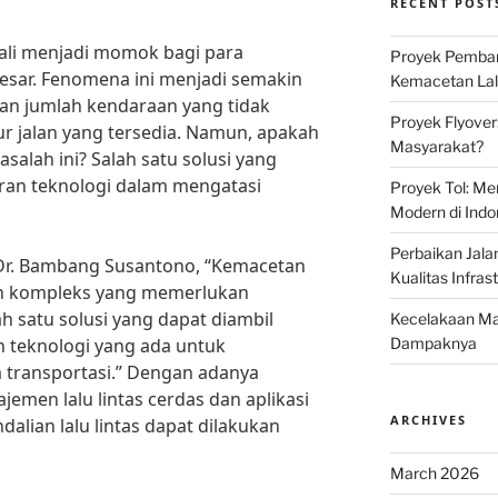
RECENT POST
kali menjadi momok bagi para
Proyek Pemban
besar. Fenomena ini menjadi semakin
Kemacetan Lalu
n jumlah kendaraan yang tidak
Proyek Flyover
r jalan yang tersedia. Namun, apakah
Masyarakat?
salah ini? Salah satu solusi yang
ran teknologi dalam mengatasi
Proyek Tol: Me
Modern di Indo
Perbaikan Jala
 Dr. Bambang Susantono, “Kemacetan
Kualitas Infras
ah kompleks yang memerlukan
ah satu solusi yang dapat diambil
Kecelakaan Mau
 teknologi yang ada untuk
Dampaknya
m transportasi.” Dengan adanya
jemen lalu lintas cerdas dan aplikasi
ARCHIVES
dalian lalu lintas dapat dilakukan
March 2026