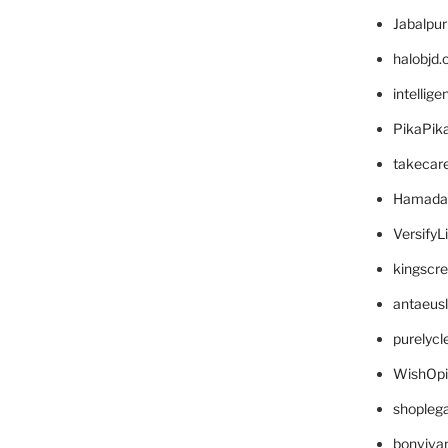
Jabalpu
halobjd
intellig
PikaPik
takecar
Hamada
VersifyL
kingscr
antaeus
purelyc
WishOp
shopleg
bonviva