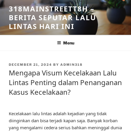
Skip
318MAINSTREETT8H –
to
BERITA SEPUTAR LALU
content
LINTAS HARI INI
Menu
POSTED
DECEMBER 21, 2024
BY
ADMIN318
ON
Mengapa Visum Kecelakaan Lalu
Lintas Penting dalam Penanganan
Kasus Kecelakaan?
Kecelakaan lalu lintas adalah kejadian yang tidak
diinginkan dan bisa terjadi kapan saja. Banyak korban
yang mengalami cedera serius bahkan meninggal dunia