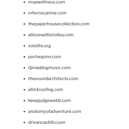
mxpwellness.com
infernocanine.com
thepaperhousecollection.com
allisonwillisholley.com
solslite.org
portwayinn.com
djmaddogmusic.com
thesoundarchitects.com
allin1roofing.com
keepjudgewebb.com
anatomyofadventure.com
drivancastillo.com