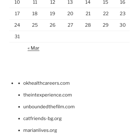
10
11
12
13
14
15
16
17
18
19
20
21
22
23
24
25
26
27
28
29
30
31
« Mar
okhealthcareers.com
theintexperience.com
unboundedthefilm.com
catfriends-bg.org
marianlives.org