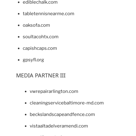
ediblechalk.com
tabletennisnearme.com
oaksofa.com
soultacohtx.com
capishcaps.com
gpsyfl.org
MEDIA PARTNER III
vwrepairarlington.com
cleaningservicebaltimore-md.com
beckslandscapeandfence.com
vistaaltadelveramendi.com