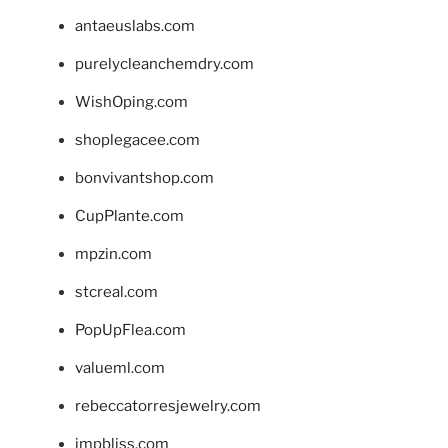
antaeuslabs.com
purelycleanchemdry.com
WishOping.com
shoplegacee.com
bonvivantshop.com
CupPlante.com
mpzin.com
stcreal.com
PopUpFlea.com
valueml.com
rebeccatorresjewelry.com
jmpbliss.com