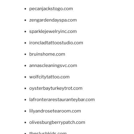
pecanjackstogo.com
zengardendayspa.com
sparklejewelryinc.com
ironcladtattoostudio.com
bruinshome.com
annascleaningsvc.com
wolfcitytattoo.com
oysterbayturkeytrot.com
lafronterarestauranteybar.com
lilyandrosetearoom.com
olivesburgberrypatch.com
theslushkids.com