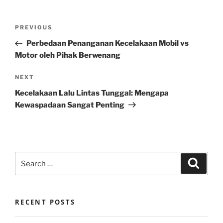
Post
Previous
PREVIOUS
navigation
Post
Perbedaan Penanganan Kecelakaan Mobil vs
Motor oleh Pihak Berwenang
Next
NEXT
Post
Kecelakaan Lalu Lintas Tunggal: Mengapa
Kewaspadaan Sangat Penting
Search
Search
for:
RECENT POSTS