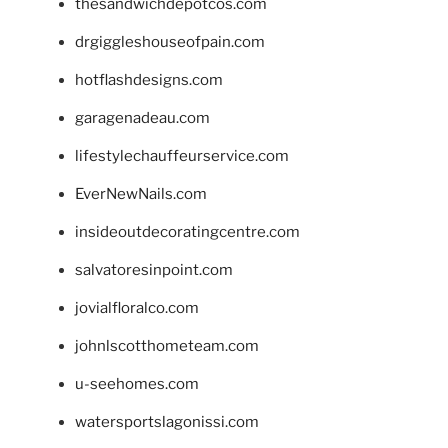
thesandwichdepotcos.com
drgiggleshouseofpain.com
hotflashdesigns.com
garagenadeau.com
lifestylechauffeurservice.com
EverNewNails.com
insideoutdecoratingcentre.com
salvatoresinpoint.com
jovialfloralco.com
johnlscotthometeam.com
u-seehomes.com
watersportslagonissi.com