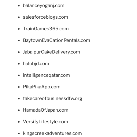
balanceyoganj.com
salesforceblogs.com
TrainGames365.com
BaytownEvaCationRentals.com
JabalpurCakeDelivery.com
halobjd.com
intelligenceqatar.com
PikaPikaApp.com
takecareofbusinessdfw.org
HamadaOfJapan.com
VersifyLifestyle.com
kingscreekadventures.com