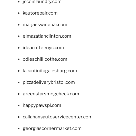
jccoinlaundry.com
kautorepair.com
marjaeswinebar.com
elmazatlanclinton.com
ideacoffeenyc.com
odieschillicothe.com
lacantinitagalesburg.com
pizzadeliverybristol.com
greenstarsmogcheck.com
happypawspl.com
callahansautoservicecenter.com
georgiascornermarket.com