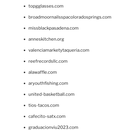
topgglasses.com
broadmoornailsspacoloradosprings.com
missblackpasadena.com
anneskitchen.org
valenciamarketytaqueria.com
reefrecordsllc.com
alawaffle.com
aryouthfishing.com
united-basketball.com
tios-tacos.com
cafecito-satx.com
graduacionviu2023.com