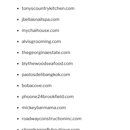
tonyscountrykitchen.com
jbellasnailspa.com
mychaihouse.com
alvisgrooming.com
thegeorginaestate.com
blythewoodseafood.com
paolosdelibangkok.com
bobacove.com
phoone24brookfield.com
mickeybarmama.com
roadwayconstructioninc.com
shopdragonflyboutique.com