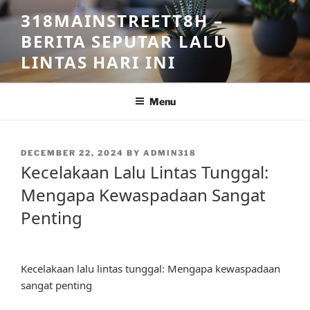
Skip
318MAINSTREETT8H –
to
BERITA SEPUTAR LALU
content
LINTAS HARI INI
Menu
POSTED
DECEMBER 22, 2024
BY
ADMIN318
ON
Kecelakaan Lalu Lintas Tunggal:
Mengapa Kewaspadaan Sangat
Penting
Kecelakaan lalu lintas tunggal: Mengapa kewaspadaan
sangat penting