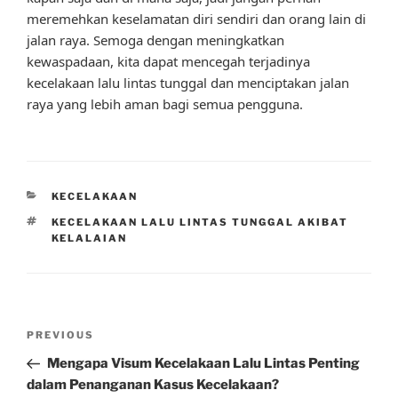
meremehkan keselamatan diri sendiri dan orang lain di
jalan raya. Semoga dengan meningkatkan
kewaspadaan, kita dapat mencegah terjadinya
kecelakaan lalu lintas tunggal dan menciptakan jalan
raya yang lebih aman bagi semua pengguna.
CATEGORIES
KECELAKAAN
TAGS
KECELAKAAN LALU LINTAS TUNGGAL AKIBAT
KELALAIAN
Post
Previous
PREVIOUS
navigation
Post
Mengapa Visum Kecelakaan Lalu Lintas Penting
dalam Penanganan Kasus Kecelakaan?