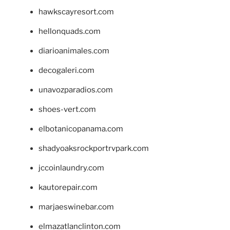
hawkscayresort.com
hellonquads.com
diarioanimales.com
decogaleri.com
unavozparadios.com
shoes-vert.com
elbotanicopanama.com
shadyoaksrockportrvpark.com
jccoinlaundry.com
kautorepair.com
marjaeswinebar.com
elmazatlanclinton.com