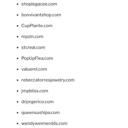
shoplegacee.com
bonvivantshop.com
CupPlante.com
mpzin.com
stcreal.com
PopUpFlea.com
valueml.com
rebeccatorresjewelry.com
jmpbliss.com
drjorgerico.com
queensushipa.com
wendyweimerdds.com