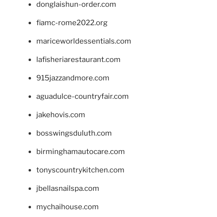
donglaishun-order.com
fiamc-rome2022.org
mariceworldessentials.com
lafisheriarestaurant.com
915jazzandmore.com
aguadulce-countryfair.com
jakehovis.com
bosswingsduluth.com
birminghamautocare.com
tonyscountrykitchen.com
jbellasnailspa.com
mychaihouse.com