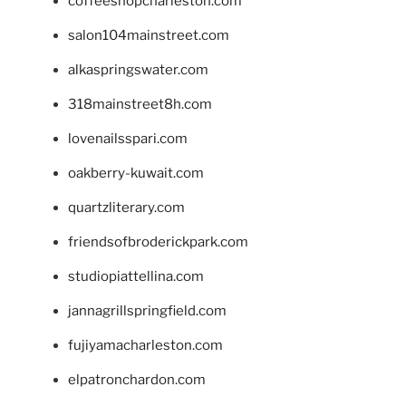
coffeeshopcharleston.com
salon104mainstreet.com
alkaspringswater.com
318mainstreet8h.com
lovenailsspari.com
oakberry-kuwait.com
quartzliterary.com
friendsofbroderickpark.com
studiopiattellina.com
jannagrillspringfield.com
fujiyamacharleston.com
elpatronchardon.com