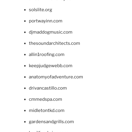
solslite.org
portwayinn.com
djmaddogmusic.com
thesoundarchitects.com
allin1roofing.com
keepjudgewebb.com
anatomyofadventure.com
drivancastillo.com
cmmedspa.com
midletontkd.com
gardensandgrills.com