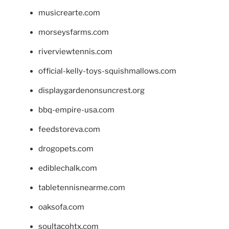
musicrearte.com
morseysfarms.com
riverviewtennis.com
official-kelly-toys-squishmallows.com
displaygardenonsuncrest.org
bbq-empire-usa.com
feedstoreva.com
drogopets.com
ediblechalk.com
tabletennisnearme.com
oaksofa.com
soultacohtx.com