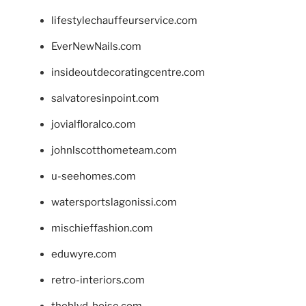
lifestylechauffeurservice.com
EverNewNails.com
insideoutdecoratingcentre.com
salvatoresinpoint.com
jovialfloralco.com
johnlscotthometeam.com
u-seehomes.com
watersportslagonissi.com
mischieffashion.com
eduwyre.com
retro-interiors.com
theblvd-boise.com