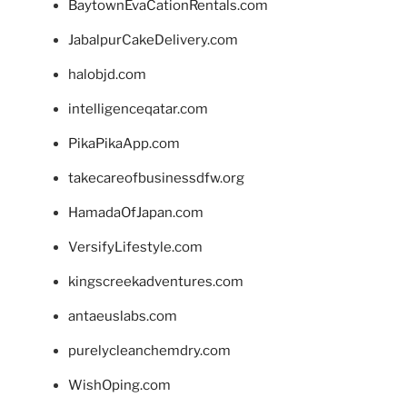
BaytownEvaCationRentals.com
JabalpurCakeDelivery.com
halobjd.com
intelligenceqatar.com
PikaPikaApp.com
takecareofbusinessdfw.org
HamadaOfJapan.com
VersifyLifestyle.com
kingscreekadventures.com
antaeuslabs.com
purelycleanchemdry.com
WishOping.com