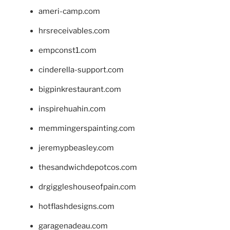
ameri-camp.com
hrsreceivables.com
empconst1.com
cinderella-support.com
bigpinkrestaurant.com
inspirehuahin.com
memmingerspainting.com
jeremypbeasley.com
thesandwichdepotcos.com
drgiggleshouseofpain.com
hotflashdesigns.com
garagenadeau.com