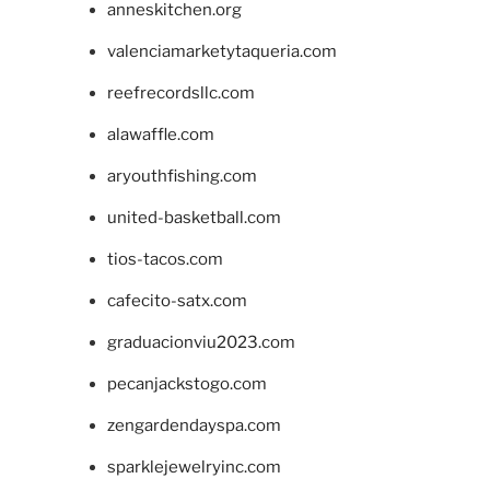
anneskitchen.org
valenciamarketytaqueria.com
reefrecordsllc.com
alawaffle.com
aryouthfishing.com
united-basketball.com
tios-tacos.com
cafecito-satx.com
graduacionviu2023.com
pecanjackstogo.com
zengardendayspa.com
sparklejewelryinc.com