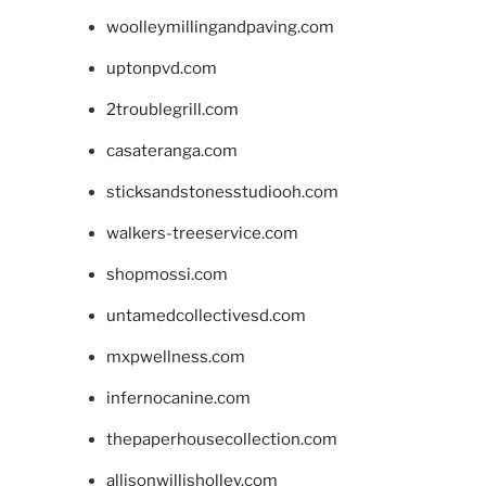
woolleymillingandpaving.com
uptonpvd.com
2troublegrill.com
casateranga.com
sticksandstonesstudiooh.com
walkers-treeservice.com
shopmossi.com
untamedcollectivesd.com
mxpwellness.com
infernocanine.com
thepaperhousecollection.com
allisonwillisholley.com