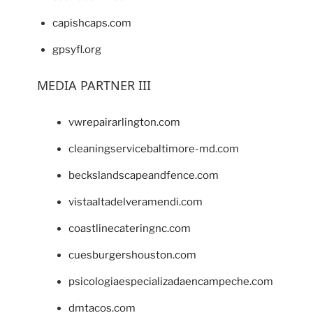
capishcaps.com
gpsyfl.org
MEDIA PARTNER III
vwrepairarlington.com
cleaningservicebaltimore-md.com
beckslandscapeandfence.com
vistaaltadelveramendi.com
coastlinecateringnc.com
cuesburgershouston.com
psicologiaespecializadaencampeche.com
dmtacos.com