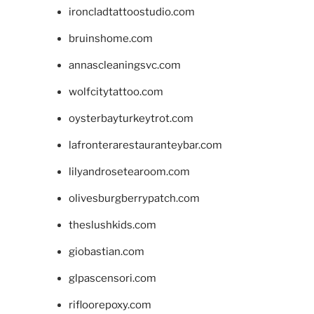
ironcladtattoostudio.com
bruinshome.com
annascleaningsvc.com
wolfcitytattoo.com
oysterbayturkeytrot.com
lafronterarestauranteybar.com
lilyandrosetearoom.com
olivesburgberrypatch.com
theslushkids.com
giobastian.com
glpascensori.com
rifloorepoxy.com