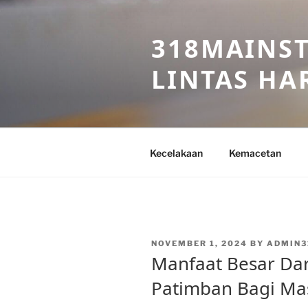
Skip
to
318MAINST
content
LINTAS HAR
Kecelakaan
Kemacetan
POSTED
NOVEMBER 1, 2024
BY
ADMIN3
ON
Manfaat Besar Dari
Patimban Bagi Ma