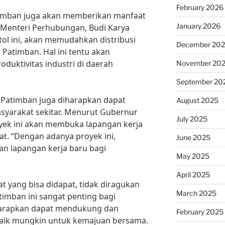
February 2026
Patimban juga akan memberikan manfaat
January 2026
t Menteri Perhubungan, Budi Karya
tol ini, akan memudahkan distribusi
December 20
Patimban. Hal ini tentu akan
oduktivitas industri di daerah
November 20
September 20
ol Patimban juga diharapkan dapat
August 2025
yarakat sekitar. Menurut Gubernur
July 2025
oyek ini akan membuka lapangan kerja
t. “Dengan adanya proyek ini,
June 2025
an lapangan kerja baru bagi
May 2025
April 2025
 yang bisa didapat, tidak diragukan
March 2025
atimban ini sangat penting bagi
harapkan dapat mendukung dan
February 2025
aik mungkin untuk kemajuan bersama.