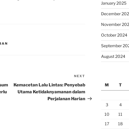
January 2025
December 20
November 20
October 2024
MBAN
September 20
August 2024
NEXT
Next
Post
isum
Kemacetan Lalu Lintas: Penyebab
M
T
erlu
Utama Ketidaknyamanan dalam
Perjalanan Harian
3
4
10
11
17
18