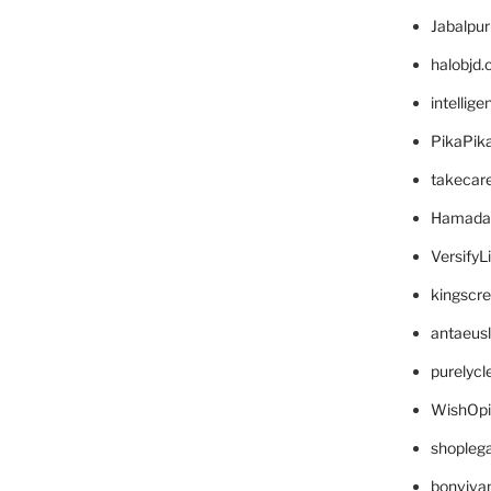
Jabalpu
halobjd
intellig
PikaPik
takecar
Hamada
VersifyL
kingscr
antaeus
purelyc
WishOp
shopleg
bonviva