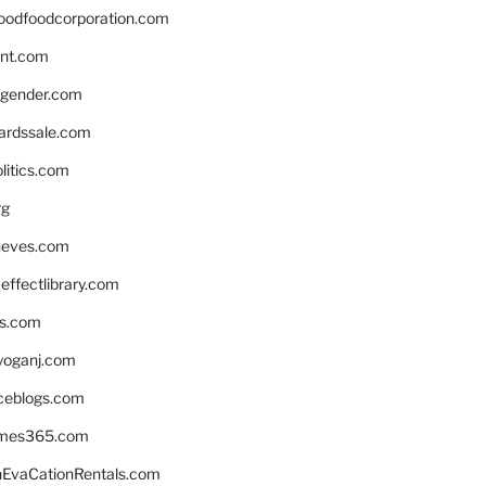
oodfoodcorporation.com
nnt.com
gender.com
ardssale.com
litics.com
rg
neves.com
ffectlibrary.com
ns.com
yoganj.com
rceblogs.com
ames365.com
EvaCationRentals.com