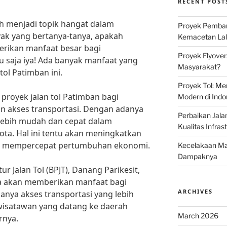
RECENT POST
ah menjadi topik hangat dalam
Proyek Pemban
yak yang bertanya-tanya, apakah
Kemacetan Lalu
erikan manfaat besar bagi
Proyek Flyover
 saja iya! Ada banyak manfaat yang
Masyarakat?
tol Patimban ini.
Proyek Tol: Me
 proyek jalan tol Patimban bagi
Modern di Indo
 akses transportasi. Dengan adanya
Perbaikan Jala
n lebih mudah dan cepat dalam
Kualitas Infras
ota. Hal ini tentu akan meningkatkan
dan mempercepat pertumbuhan ekonomi.
Kecelakaan Mau
Dampaknya
 Jalan Tol (BPJT), Danang Parikesit,
ga akan memberikan manfaat bagi
ARCHIVES
anya akses transportasi yang lebih
wisatawan yang datang ke daerah
March 2026
rnya.