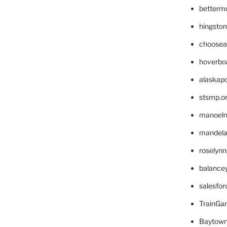
betterm
hingsto
choosea
hoverbo
alaskapo
stsmp.o
manoel
mandelae
roselyn
balance
salesfo
TrainG
Baytown