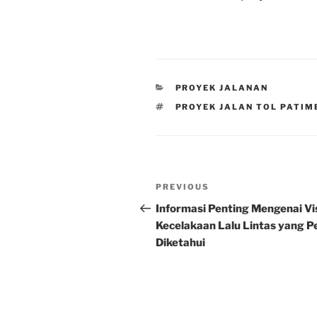
CATEGORIES
PROYEK JALANAN
TAGS
PROYEK JALAN TOL PATI
Post
Previous
PREVIOUS
navigation
Post
Informasi Penting Mengenai V
Kecelakaan Lalu Lintas yang P
Diketahui