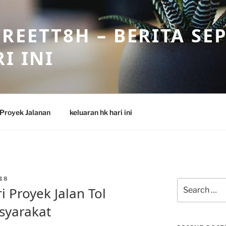
REETT8H – BERITA SE
I INI
Proyek Jalanan
keluaran hk hari ini
18
Search
 Proyek Jalan Tol
for:
syarakat