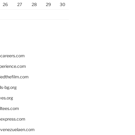
26
27
28
29
30
hcareers.com
xperience.com
edthefilm.com
ds-bg.org
ves.org
tees.com
rsexpress.com
venezuelaen.com