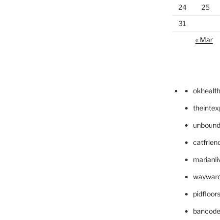
24
25
31
« Mar
okhealt
theinte
unbound
catfrien
marianli
wayward
pidfloo
bancode