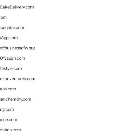
rCakeDelivery.com
.com
enceqatar.com
aApp.com
eofbusinessdfw.org
OfJapan.com
ifestyle.com
eekadventures.com
labs.com
leanchemdry.com
ing.com
acee.com
ntshop.com