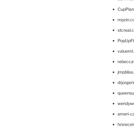
CupPlan
mpzin.c
stcreal.
PopUpFl
valueml
rebecca
jmpblis
drjorger
queensu
wendyw
ameri-
hrsrece