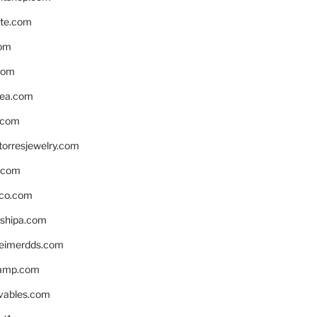
te.com
om
com
ea.com
.com
torresjewelry.com
s.com
ico.com
shipa.com
eimerdds.com
camp.com
ivables.com