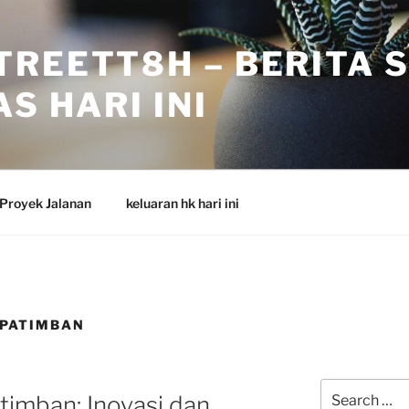
TREETT8H – BERITA 
S HARI INI
Proyek Jalanan
keluaran hk hari ini
 PATIMBAN
Search
timban: Inovasi dan
for: