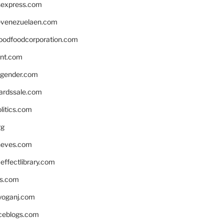
rsexpress.com
venezuelaen.com
oodfoodcorporation.com
nnt.com
gender.com
ardssale.com
litics.com
rg
neves.com
ffectlibrary.com
ns.com
yoganj.com
rceblogs.com