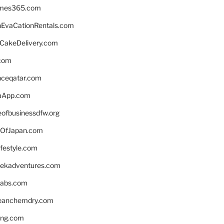
ames365.com
EvaCationRentals.com
rCakeDelivery.com
.com
enceqatar.com
aApp.com
eofbusinessdfw.org
OfJapan.com
ifestyle.com
eekadventures.com
labs.com
leanchemdry.com
ing.com