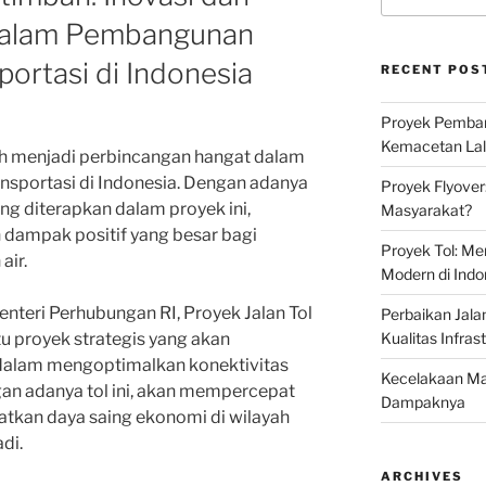
 dalam Pembangunan
portasi di Indonesia
RECENT POS
Proyek Pemban
Kemacetan Lalu
ah menjadi perbincangan hangat dalam
nsportasi di Indonesia. Dengan adanya
Proyek Flyover
ang diterapkan dalam proyek ini,
Masyarakat?
dampak positif yang besar bagi
Proyek Tol: Me
air.
Modern di Indo
nteri Perhubungan RI, Proyek Jalan Tol
Perbaikan Jala
 proyek strategis yang akan
Kualitas Infras
dalam mengoptimalkan konektivitas
Kecelakaan Mau
gan adanya tol ini, akan mempercepat
Dampaknya
katkan daya saing ekonomi di wilayah
di.
ARCHIVES