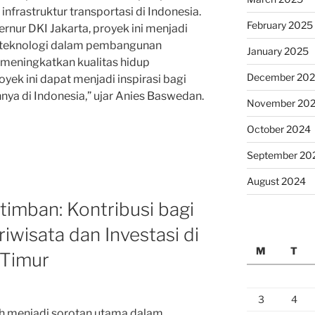
frastruktur transportasi di Indonesia.
February 2025
nur DKI Jakarta, proyek ini menjadi
 teknologi dalam pembangunan
January 2025
 meningkatkan kualitas hidup
December 20
yek ini dapat menjadi inspirasi bagi
nnya di Indonesia,” ujar Anies Baswedan.
November 20
October 2024
September 20
August 2024
timban: Kontribusi bagi
wisata dan Investasi di
M
T
 Timur
3
4
ah menjadi sorotan utama dalam