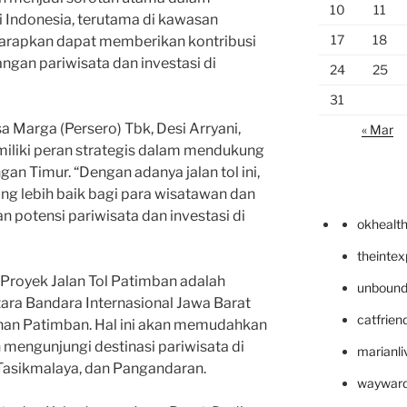
10
11
 Indonesia, terutama di kawasan
17
18
diharapkan dapat memberikan kontribusi
ngan pariwisata dan investasi di
24
25
31
 Marga (Persero) Tbk, Desi Arryani,
« Mar
miliki peran strategis dalam mendukung
n Timur. “Dengan adanya jalan tol ini,
ng lebih baik bagi para wisatawan dan
potensi pariwisata dan investasi di
okhealt
theinte
 Proyek Jalan Tol Patimban adalah
unbound
ara Bandara Internasional Jawa Barat
catfrien
uhan Patimban. Hal ini akan memudahkan
n mengunjungi destinasi pariwisata di
marianli
 Tasikmalaya, dan Pangandaran.
wayward