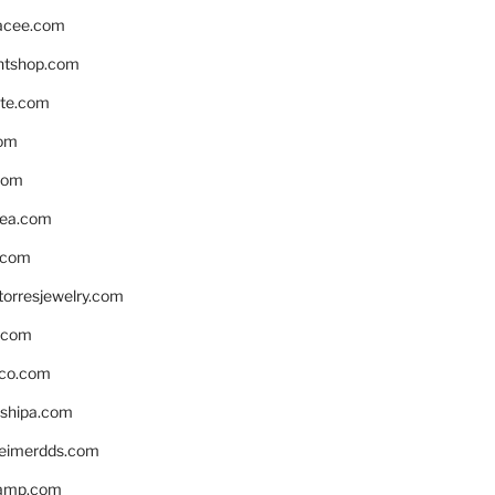
acee.com
ntshop.com
te.com
om
com
ea.com
.com
torresjewelry.com
s.com
ico.com
shipa.com
eimerdds.com
camp.com