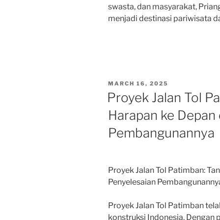
swasta, dan masyarakat, Prian
menjadi destinasi pariwisata d
POSTED
MARCH 16, 2025
ON
Proyek Jalan Tol P
Harapan ke Depan 
Pembangunannya
Proyek Jalan Tol Patimban: T
Penyelesaian Pembangunanny
Proyek Jalan Tol Patimban tel
konstruksi Indonesia. Dengan 