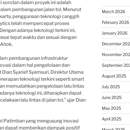
i sorotan dalam proyek ini adalah
dalam pembangunan jalan tol. Menurut
March 2026
karta, penggunaan teknologi canggih
February 2026
alytics telah mempercepat proses
“Dengan adanya teknologi terkini ini,
January 2026
lesai tepat waktu dan sesuai dengan
December 20
 Ahok.
November 20
Dalam pembangunan infrastruktur
inovasi dalam hal pengelolaan dan
September 20
t Dian Syarief Syamsuri, Direktur Utama
August 2025
nerapan teknologi terkini seperti smart
an memudahkan pengelolaan lalu lintas
July 2025
 adanya teknologi ini, diharapkan dapat
June 2025
kaan lalu lintas di jalan tol,” ujar Dian
May 2025
April 2025
ol Patimban yang mengusung inovasi
pkan dapat memberikan dampak positif
March 2025