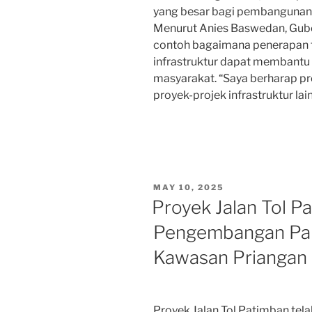
yang besar bagi pembangunan in
Menurut Anies Baswedan, Guber
contoh bagaimana penerapan
infrastruktur dapat membantu
masyarakat. “Saya berharap pro
proyek-projek infrastruktur lai
POSTED
MAY 10, 2025
ON
Proyek Jalan Tol Pa
Pengembangan Pari
Kawasan Priangan
Proyek Jalan Tol Patimban tel