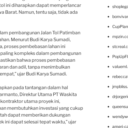
ol ini diharapkan dapat memperlancar
shopleg
wa Barat. Namun, tentu saja, tidak ada
bonviva
CupPlan
alam pembangunan Jalan Tol Patimban
mpzin.c
han. Menurut Budi Karya Sumadi,
a, proses pembebasan lahan ini
stcreal.
g paling kompleks dalam pembangunan
PopUpFl
emastikan bahwa proses pembebasan
valueml
aran dan adil, tanpa menimbulkan
empat,” ujar Budi Karya Sumadi.
rebecca
jmpblis
hadapkan pada tantangan dalam hal
armanto, Direktur Utama PT Waskita
drjorger
 kontraktor utama proyek ini,
queensu
ban membutuhkan investasi yang cukup
intah dapat memberikan dukungan
wendyw
k ini dapat selesai tepat waktu,” ujar
ameri-