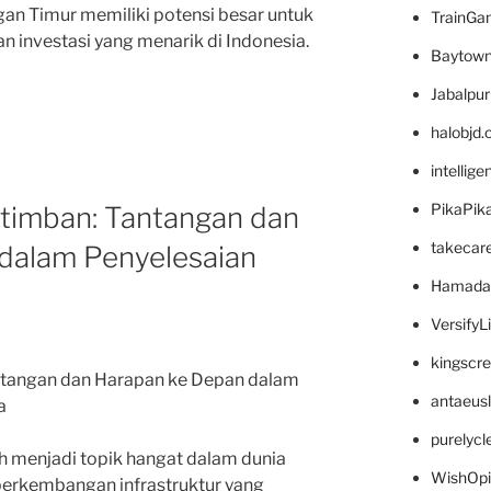
gan Timur memiliki potensi besar untuk
TrainG
an investasi yang menarik di Indonesia.
Baytown
Jabalpu
halobjd
intellig
PikaPik
atimban: Tantangan dan
takecar
dalam Penyelesaian
Hamada
VersifyL
kingscr
antangan dan Harapan ke Depan dalam
antaeus
a
purelyc
ah menjadi topik hangat dalam dunia
WishOp
perkembangan infrastruktur yang