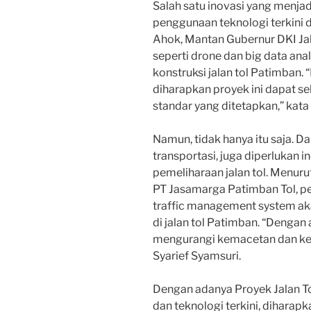
Salah satu inovasi yang menjad
penggunaan teknologi terkini 
Ahok, Mantan Gubernur DKI Ja
seperti drone dan big data an
konstruksi jalan tol Patimban. 
diharapkan proyek ini dapat se
standar yang ditetapkan,” kata
Namun, tidak hanya itu saja. 
transportasi, juga diperlukan 
pemeliharaan jalan tol. Menuru
PT Jasamarga Patimban Tol, pe
traffic management system ak
di jalan tol Patimban. “Dengan
mengurangi kemacetan dan kecela
Syarief Syamsuri.
Dengan adanya Proyek Jalan T
dan teknologi terkini, dihara