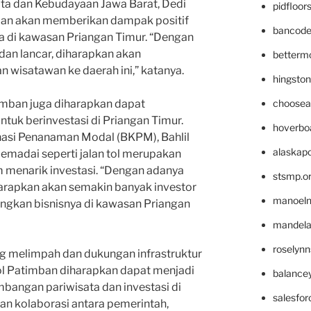
ata dan Kebudayaan Jawa Barat, Dedi
pidfloo
mban akan memberikan dampak positif
bancode
 di kawasan Priangan Timur. “Dengan
dan lancar, diharapkan akan
betterm
 wisatawan ke daerah ini,” katanya.
hingsto
choosea
atimban juga diharapkan dapat
tuk berinvestasi di Priangan Timur.
hoverbo
asi Penanaman Modal (BKPM), Bahlil
alaskapo
memadai seperti jalan tol merupakan
m menarik investasi. “Dengan adanya
stsmp.o
harapkan akan semakin banyak investor
manoel
ngkan bisnisnya di kawasan Priangan
mandelae
roselyn
ng melimpah dan dukungan infrastruktur
ol Patimban diharapkan dapat menjadi
balance
angan pariwisata dan investasi di
salesfo
n kolaborasi antara pemerintah,