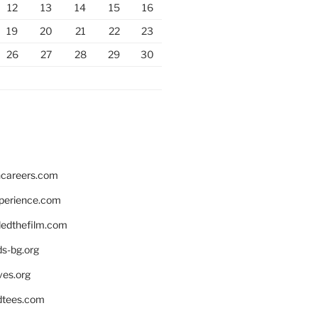
12
13
14
15
16
19
20
21
22
23
26
27
28
29
30
hcareers.com
xperience.com
edthefilm.com
ds-bg.org
ves.org
tees.com