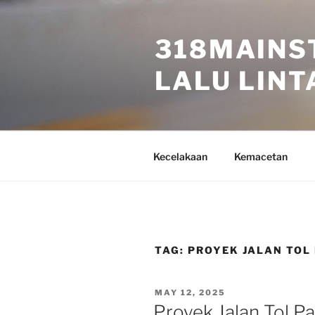
Skip
to
318MAINS
content
LALU LINTA
Kecelakaan
Kemacetan
TAG:
PROYEK JALAN TOL
POSTED
MAY 12, 2025
ON
Proyek Jalan Tol Pa