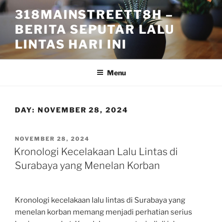
Skip
318MAINSTREETT8H –
to
BERITA SEPUTAR LALU
content
LINTAS HARI INI
Menu
DAY:
NOVEMBER 28, 2024
POSTED
NOVEMBER 28, 2024
ON
Kronologi Kecelakaan Lalu Lintas di
Surabaya yang Menelan Korban
Kronologi kecelakaan lalu lintas di Surabaya yang
menelan korban memang menjadi perhatian serius