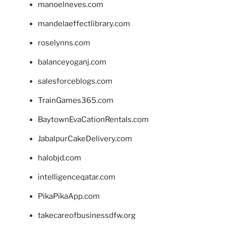
manoelneves.com
mandelaeffectlibrary.com
roselynns.com
balanceyoganj.com
salesforceblogs.com
TrainGames365.com
BaytownEvaCationRentals.com
JabalpurCakeDelivery.com
halobjd.com
intelligenceqatar.com
PikaPikaApp.com
takecareofbusinessdfw.org