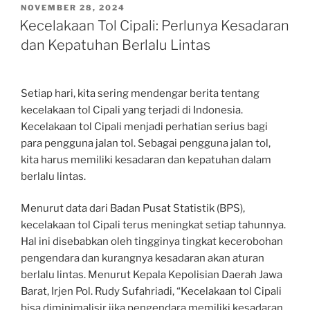
POSTED
NOVEMBER 28, 2024
ON
Kecelakaan Tol Cipali: Perlunya Kesadaran
dan Kepatuhan Berlalu Lintas
Setiap hari, kita sering mendengar berita tentang
kecelakaan tol Cipali yang terjadi di Indonesia.
Kecelakaan tol Cipali menjadi perhatian serius bagi
para pengguna jalan tol. Sebagai pengguna jalan tol,
kita harus memiliki kesadaran dan kepatuhan dalam
berlalu lintas.
Menurut data dari Badan Pusat Statistik (BPS),
kecelakaan tol Cipali terus meningkat setiap tahunnya.
Hal ini disebabkan oleh tingginya tingkat kecerobohan
pengendara dan kurangnya kesadaran akan aturan
berlalu lintas. Menurut Kepala Kepolisian Daerah Jawa
Barat, Irjen Pol. Rudy Sufahriadi, “Kecelakaan tol Cipali
bisa diminimalisir jika pengendara memiliki kesadaran