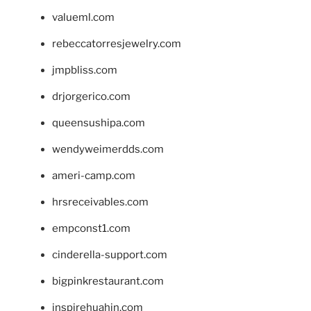
valueml.com
rebeccatorresjewelry.com
jmpbliss.com
drjorgerico.com
queensushipa.com
wendyweimerdds.com
ameri-camp.com
hrsreceivables.com
empconst1.com
cinderella-support.com
bigpinkrestaurant.com
inspirehuahin.com