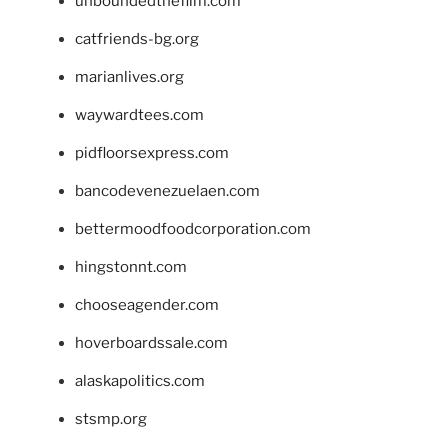
unboundedthefilm.com
catfriends-bg.org
marianlives.org
waywardtees.com
pidfloorsexpress.com
bancodevenezuelaen.com
bettermoodfoodcorporation.com
hingstonnt.com
chooseagender.com
hoverboardssale.com
alaskapolitics.com
stsmp.org