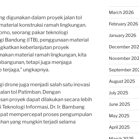
March 2026
ang digunakan dalam proyek jalan tol
February 2026
aterial konstruksi ramah lingkungan.
tomo, seorang pakar teknologi
January 2026
logi Bandung (ITB), penggunaan material
December 20
gkatkan keberlanjutan proyek
nakan material ramah lingkungan, kita
November 20
bangunan, tetapi juga menjaga
p terjaga,” ungkapnya.
September 20
August 2025
gi drone juga menjadi salah satu inovasi
alan tol Patimban. Dengan
July 2025
n proyek dapat dilakukan secara lebih
June 2025
i Teknologi Informasi, Dr. Ir. Bambang
dapat mempercepat proses pengumpulan
May 2025
han yang mungkin terjadi selama
April 2025
March 2025