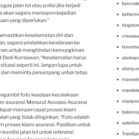
bancode
as jalan tol atau polisi jika terjadi
eka akan segera merespon kejadian
betterm
uan yang diperlukan.”
hingsto
 memastikan keselamatan diri dan
choosea
n, segera pindahkan kendaraan ke
hoverbo
aman untuk menghindari kemungkinan
 Dedi Kurniawan, “Keselamatan harus
alaskapo
ituasi seperti ini. Jangan lupa untuk
stsmp.o
dan meminta penumpang untuk tetap
manoel
mandelae
 mengambil foto keadaan kecelakaan
roselyn
im asuransi. Menurut Asosiasi Asuransi
o dapat mempercepat proses klaim
balance
ah yang tidak diinginkan. “Foto adalah
salesfo
m proses klaim asuransi. Pastikan untuk
ondisi jalan tol untuk referensi
TrainG