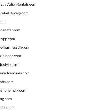
EvaCationRentals.com
rCakeDelivery.com
.com
enceqatar.com
aApp.com
eofbusinessdfw.org
OfJapan.com
ifestyle.com
eekadventures.com
labs.com
leanchemdry.com
ing.com
acee.com