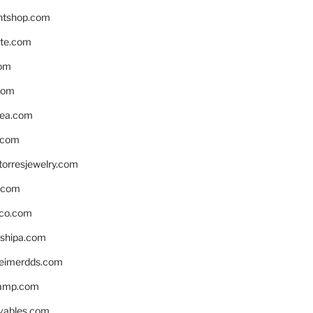
ntshop.com
te.com
om
com
ea.com
.com
torresjewelry.com
s.com
ico.com
shipa.com
eimerdds.com
camp.com
ivables.com