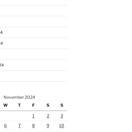
24
24
24
November 2024
W
T
F
S
S
1
2
3
6
7
8
9
10