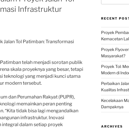
masi Infrastruktur
RECENT POS
Proyek Pemban
Kemacetan Lalu
k Jalan Tol Patimban: Transformasi
Proyek Flyover
Masyarakat?
Patimban telah menjadi sorotan publik
Proyek Tol: Me
rena skala proyeknya yang besar, tetapi
Modern di Indo
i teknologi yang menjadi kunci utama
tur modern tersebut.
Perbaikan Jala
Kualitas Infras
mum dan Perumahan Rakyat (PUPR),
Kecelakaan Mau
eknologi memainkan peran penting
Dampaknya
n. “Kita tidak bisa lagi mengandalkan
ngunan infrastruktur. Inovasi
 integral dalam setiap proyek
ARCHIVES