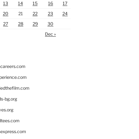
13
14
15
16
17
20
21
22
23
24
27
28
29
30
Dec »
hcareers.com
xperience.com
edthefilm.com
ds-bg.org
ves.org
tees.com
rsexpress.com