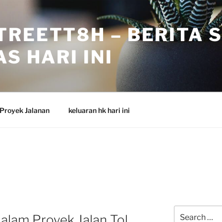
TREETT8H – BERITA 
S HARI INI
Proyek Jalanan
keluaran hk hari ini
Search
Dalam Proyek Jalan Tol
for: