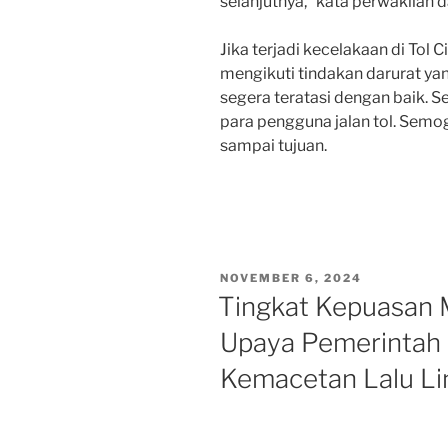
selanjutnya,” kata perwakilan d
Jika terjadi kecelakaan di Tol C
mengikuti tindakan darurat ya
segera teratasi dengan baik. 
para pengguna jalan tol. Semog
sampai tujuan.
POSTED
NOVEMBER 6, 2024
ON
Tingkat Kepuasan 
Upaya Pemerintah
Kemacetan Lalu Li