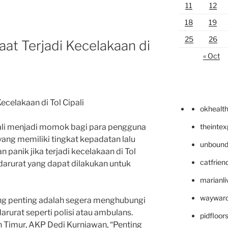
11
12
18
19
25
26
aat Terjadi Kecelakaan di
« Oct
ecelakaan di Tol Cipali
okhealt
theinte
gkali menjadi momok bagi para pengguna
li yang memiliki tingkat kepadatan lalu
unbound
n panik jika terjadi kecelakaan di Tol
catfrien
darurat yang dapat dilakukan untuk
marianli
wayward
ang penting adalah segera menghubungi
darurat seperti polisi atau ambulans.
pidfloo
 Timur, AKP Dedi Kurniawan, “Penting