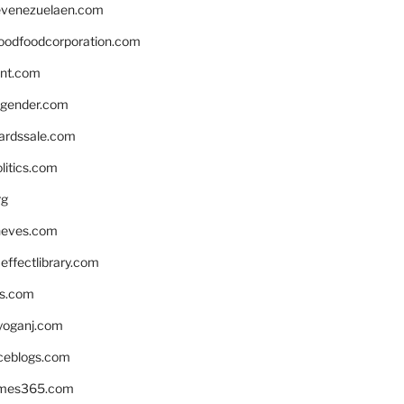
venezuelaen.com
oodfoodcorporation.com
nnt.com
gender.com
ardssale.com
litics.com
rg
neves.com
ffectlibrary.com
ns.com
yoganj.com
rceblogs.com
ames365.com