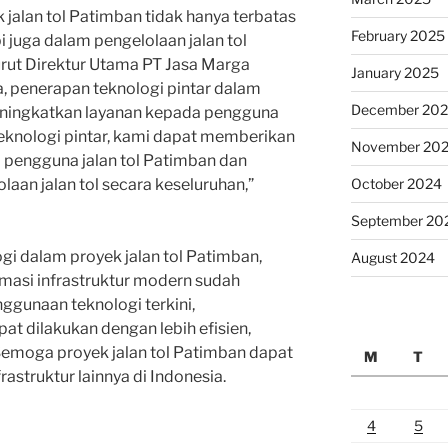
 jalan tol Patimban tidak hanya terbatas
February 2025
 juga dalam pengelolaan jalan tol
urut Direktur Utama PT Jasa Marga
January 2025
a, penerapan teknologi pintar dalam
December 20
meningkatkan layanan kepada pengguna
eknologi pintar, kami dapat memberikan
November 20
a pengguna jalan tol Patimban dan
laan jalan tol secara keseluruhan,”
October 2024
September 20
gi dalam proyek jalan tol Patimban,
August 2024
rmasi infrastruktur modern sudah
ggunaan teknologi terkini,
at dilakukan dengan lebih efisien,
Semoga proyek jalan tol Patimban dapat
M
T
astruktur lainnya di Indonesia.
4
5