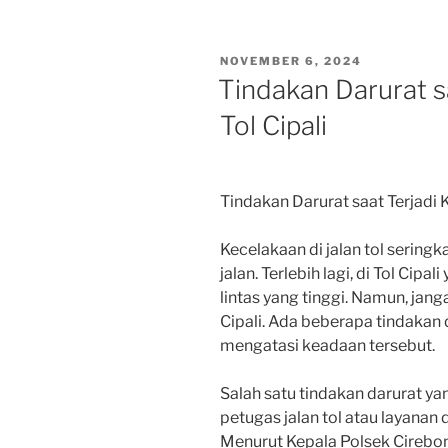
POSTED
NOVEMBER 6, 2024
ON
Tindakan Darurat s
Tol Cipali
Tindakan Darurat saat Terjadi K
Kecelakaan di jalan tol serin
jalan. Terlebih lagi, di Tol Cipa
lintas yang tinggi. Namun, janga
Cipali. Ada beberapa tindakan 
mengatasi keadaan tersebut.
Salah satu tindakan darurat y
petugas jalan tol atau layanan 
Menurut Kepala Polsek Cirebon