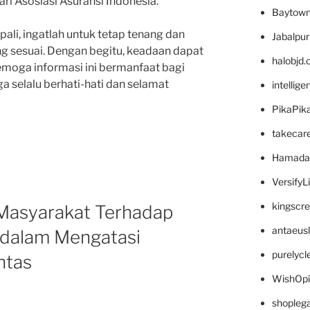
ari Asosiasi Asuransi Indonesia.
Baytown
ipali, ingatlah untuk tetap tenang dan
Jabalpu
ng sesuai. Dengan begitu, keadaan dapat
halobjd
Semoga informasi ini bermanfaat bagi
a selalu berhati-hati dan selamat
intellig
PikaPik
takecar
Hamada
VersifyL
kingscr
Masyarakat Terhadap
antaeus
 dalam Mengatasi
purelyc
ntas
WishOp
shopleg