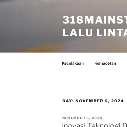
Skip
to
318MAINS
content
LALU LINTA
Kecelakaan
Kemacetan
DAY:
NOVEMBER 6, 2024
POSTED
NOVEMBER 6, 2024
ON
Inovasi Teknologi 