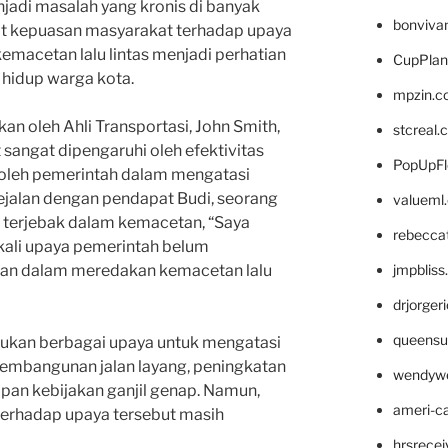
njadi masalah yang kronis di banyak
bonviva
kat kepuasan masyarakat terhadap upaya
macetan lalu lintas menjadi perhatian
CupPlan
 hidup warga kota.
mpzin.c
kan oleh Ahli Transportasi, John Smith,
stcreal.
sangat dipengaruhi oleh efektivitas
PopUpFl
 oleh pemerintah dalam mengatasi
 sejalan dengan pendapat Budi, seorang
valueml
 terjebak dalam kemacetan, “Saya
rebecca
gkali upaya pemerintah belum
jmpblis
ikan dalam meredakan kemacetan lalu
drjorger
queensu
kukan berbagai upaya untuk mengatasi
 pembangunan jalan layang, peningkatan
wendyw
apan kebijakan ganjil genap. Namun,
ameri-
terhadap upaya tersebut masih
hrsrece