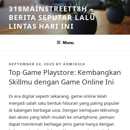
Skip
318MAINSTREETT8H –
to
BERITA SEPUTAR LALU
content
LINTAS HARI INI
Menu
POSTED
SEPTEMBER 22, 2025
BY
ADMIN318
ON
Top Game Playstore: Kembangkan
Skillmu dengan Game Online Ini
Di era digital seperti sekarang, game online telah
menjadi salah satu bentuk hiburan yang paling populer
di kalangan berbagai usia. Dengan kemajuan teknologi
dan akses yang lebih mudah ke smartphone, pemain
dapat menikmati berbagai jenis game hanya dengan