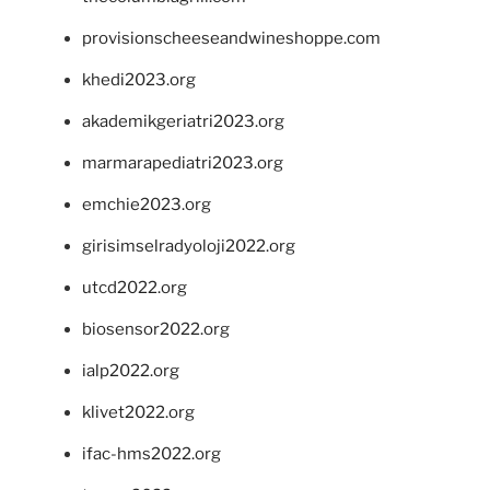
provisionscheeseandwineshoppe.com
khedi2023.org
akademikgeriatri2023.org
marmarapediatri2023.org
emchie2023.org
girisimselradyoloji2022.org
utcd2022.org
biosensor2022.org
ialp2022.org
klivet2022.org
ifac-hms2022.org