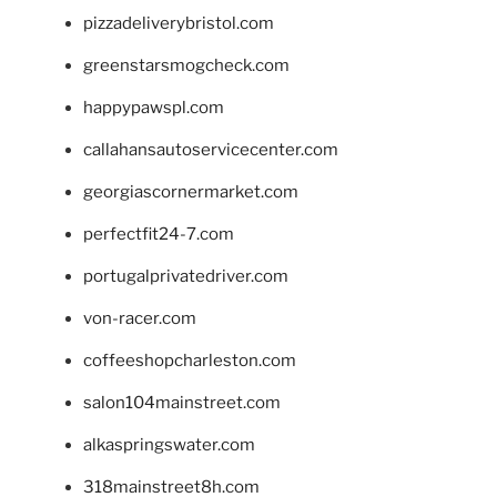
pizzadeliverybristol.com
greenstarsmogcheck.com
happypawspl.com
callahansautoservicecenter.com
georgiascornermarket.com
perfectfit24-7.com
portugalprivatedriver.com
von-racer.com
coffeeshopcharleston.com
salon104mainstreet.com
alkaspringswater.com
318mainstreet8h.com