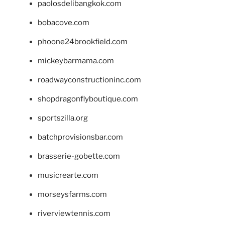
paolosdelibangkok.com
bobacove.com
phoone24brookfield.com
mickeybarmama.com
roadwayconstructioninc.com
shopdragonflyboutique.com
sportszilla.org
batchprovisionsbar.com
brasserie-gobette.com
musicrearte.com
morseysfarms.com
riverviewtennis.com