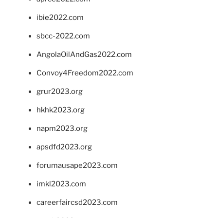
ibie2022.com
sbcc-2022.com
AngolaOilAndGas2022.com
Convoy4Freedom2022.com
grur2023.org
hkhk2023.org
napm2023.org
apsdfd2023.org
forumausape2023.com
imkl2023.com
careerfaircsd2023.com