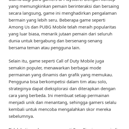
yang memungkinkan pemain berinteraksi dan bersaing
secara langsung, game ini menghadirkan pengalaman
bermain yang lebih seru. Beberapa game seperti
Among Us dan PUBG Mobile telah meraih popularitas
yang luar biasa, menarik jutaan pemain dari seluruh
dunia untuk bergabung dan bersenang-senang
bersama teman atau pengguna lain.
Selain itu, game seperti Call of Duty Mobile juga
semakin populer, menawarkan berbagai mode
permainan yang dinamis dan grafik yang memukau.
Pengguna bisa berkompetisi dalam tim atau solo,
strateginya dapat dieksplorasi dan diterapkan dengan
cara yang berbeda. Ini membuat setiap permainan
menjadi unik dan menantang, sehingga gamers selalu
kembali untuk mencoba mengalahkan skor mereka
sebelumnya.