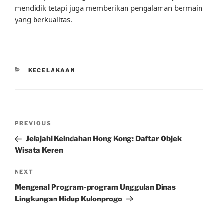
mendidik tetapi juga memberikan pengalaman bermain
yang berkualitas.
CATEGORIES
KECELAKAAN
Post
Previous
PREVIOUS
navigation
Post
Jelajahi Keindahan Hong Kong: Daftar Objek
Wisata Keren
Next
NEXT
Post
Mengenal Program-program Unggulan Dinas
Lingkungan Hidup Kulonprogo