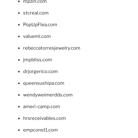
mpzin.com
stcreal.com
PopUpFlea.com
valueml.com
rebeccatorresjewelry.com
jmpbliss.com
drjorgerico.com
queensushipa.com
wendyweimerdds.com
ameri-camp.com
hrsreceivables.com
empconst1.com