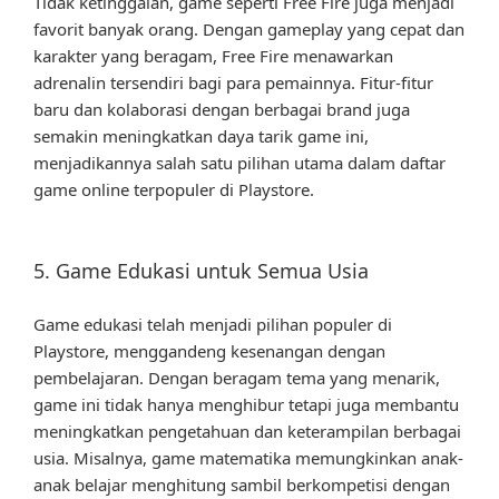
Tidak ketinggalan, game seperti Free Fire juga menjadi
favorit banyak orang. Dengan gameplay yang cepat dan
karakter yang beragam, Free Fire menawarkan
adrenalin tersendiri bagi para pemainnya. Fitur-fitur
baru dan kolaborasi dengan berbagai brand juga
semakin meningkatkan daya tarik game ini,
menjadikannya salah satu pilihan utama dalam daftar
game online terpopuler di Playstore.
5. Game Edukasi untuk Semua Usia
Game edukasi telah menjadi pilihan populer di
Playstore, menggandeng kesenangan dengan
pembelajaran. Dengan beragam tema yang menarik,
game ini tidak hanya menghibur tetapi juga membantu
meningkatkan pengetahuan dan keterampilan berbagai
usia. Misalnya, game matematika memungkinkan anak-
anak belajar menghitung sambil berkompetisi dengan