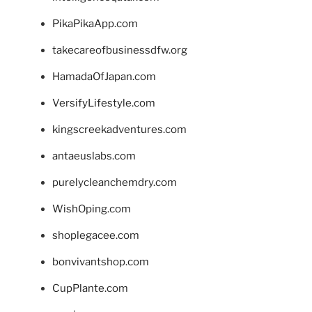
PikaPikaApp.com
takecareofbusinessdfw.org
HamadaOfJapan.com
VersifyLifestyle.com
kingscreekadventures.com
antaeuslabs.com
purelycleanchemdry.com
WishOping.com
shoplegacee.com
bonvivantshop.com
CupPlante.com