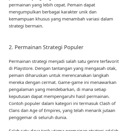
permainan yang lebih cepat. Pemain dapat
mengumpulkan berbagai karakter unik dan
kemampuan khusus yang menambah variasi dalam
strategi bermain.
2. Permainan Strategi Populer
Permainan strategi menjadi salah satu genre terfavorit
di Playstore. Dengan tantangan yang mengasah otak,
pemain diharuskan untuk merencanakan langkah
mereka dengan cermat. Game-game ini menawarkan
pengalaman yang mendebarkan, di mana setiap
keputusan dapat mempengaruhi hasil permainan.
Contoh populer dalam kategori ini termasuk Clash of
Clans dan Age of Empires, yang telah menarik jutaan
penggemar di seluruh dunia.
Salah satu daya tarik utama permainan strategi adalah