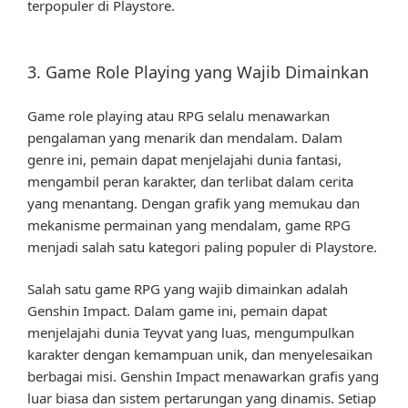
terpopuler di Playstore.
3. Game Role Playing yang Wajib Dimainkan
Game role playing atau RPG selalu menawarkan
pengalaman yang menarik dan mendalam. Dalam
genre ini, pemain dapat menjelajahi dunia fantasi,
mengambil peran karakter, dan terlibat dalam cerita
yang menantang. Dengan grafik yang memukau dan
mekanisme permainan yang mendalam, game RPG
menjadi salah satu kategori paling populer di Playstore.
Salah satu game RPG yang wajib dimainkan adalah
Genshin Impact. Dalam game ini, pemain dapat
menjelajahi dunia Teyvat yang luas, mengumpulkan
karakter dengan kemampuan unik, dan menyelesaikan
berbagai misi. Genshin Impact menawarkan grafis yang
luar biasa dan sistem pertarungan yang dinamis. Setiap