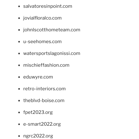
salvatoresinpoint.com
jovialfloralco.com
johnlscotthometeam.com
u-seehomes.com
watersportslagonissi.com
mischieffashion.com
eduwyre.com
retro-interiors.com
theblvd-boise.com
fpet2023.org
e-smart2022.org
ngrc2022.org