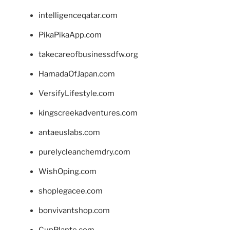
intelligenceqatar.com
PikaPikaApp.com
takecareofbusinessdfw.org
HamadaOfJapan.com
VersifyLifestyle.com
kingscreekadventures.com
antaeuslabs.com
purelycleanchemdry.com
WishOping.com
shoplegacee.com
bonvivantshop.com
CupPlante.com