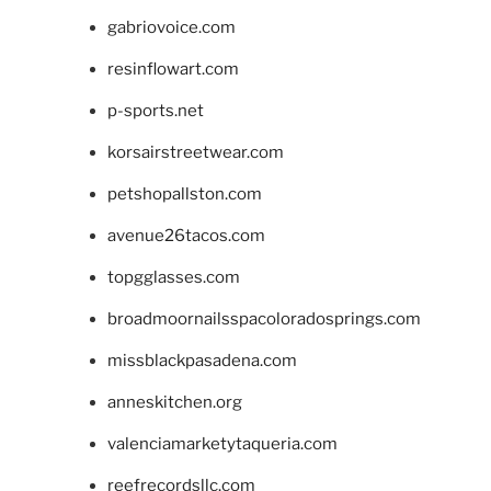
gabriovoice.com
resinflowart.com
p-sports.net
korsairstreetwear.com
petshopallston.com
avenue26tacos.com
topgglasses.com
broadmoornailsspacoloradosprings.com
missblackpasadena.com
anneskitchen.org
valenciamarketytaqueria.com
reefrecordsllc.com