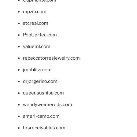
mpzin.com
stcreal.com
PopUpFlea.com
valueml.com
rebeccatorresjewelry.com
jmpbliss.com
drjorgerico.com
queensushipa.com
wendyweimerdds.com
ameri-camp.com
hrsreceivables.com