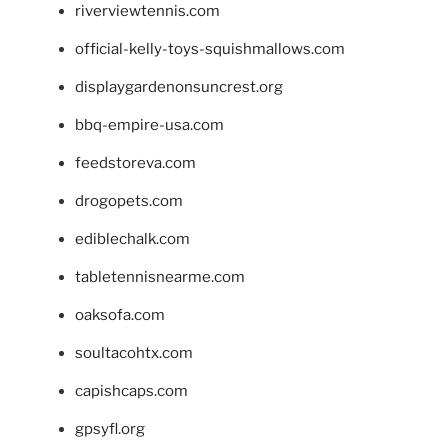
riverviewtennis.com
official-kelly-toys-squishmallows.com
displaygardenonsuncrest.org
bbq-empire-usa.com
feedstoreva.com
drogopets.com
ediblechalk.com
tabletennisnearme.com
oaksofa.com
soultacohtx.com
capishcaps.com
gpsyfl.org