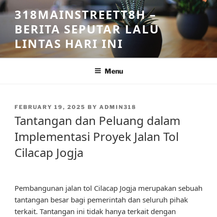
Skip
318MAINSTREETT8H –
to
BERITA SEPUTAR LALU
content
LINTAS HARI INI
Menu
POSTED
FEBRUARY 19, 2025
BY
ADMIN318
ON
Tantangan dan Peluang dalam
Implementasi Proyek Jalan Tol
Cilacap Jogja
Pembangunan jalan tol Cilacap Jogja merupakan sebuah
tantangan besar bagi pemerintah dan seluruh pihak
terkait. Tantangan ini tidak hanya terkait dengan