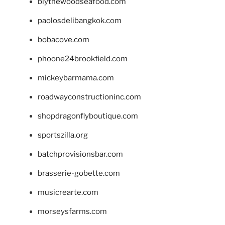
blythewoodseafood.com
paolosdelibangkok.com
bobacove.com
phoone24brookfield.com
mickeybarmama.com
roadwayconstructioninc.com
shopdragonflyboutique.com
sportszilla.org
batchprovisionsbar.com
brasserie-gobette.com
musicrearte.com
morseysfarms.com