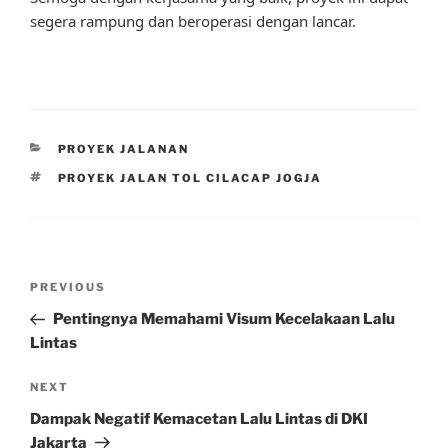
segera rampung dan beroperasi dengan lancar.
CATEGORIES
PROYEK JALANAN
TAGS
PROYEK JALAN TOL CILACAP JOGJA
Post
Previous
PREVIOUS
navigation
Post
Pentingnya Memahami Visum Kecelakaan Lalu
Lintas
Next
NEXT
Post
Dampak Negatif Kemacetan Lalu Lintas di DKI
Jakarta