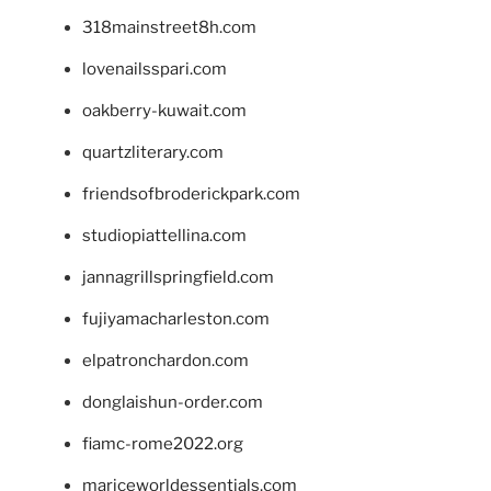
318mainstreet8h.com
lovenailsspari.com
oakberry-kuwait.com
quartzliterary.com
friendsofbroderickpark.com
studiopiattellina.com
jannagrillspringfield.com
fujiyamacharleston.com
elpatronchardon.com
donglaishun-order.com
fiamc-rome2022.org
mariceworldessentials.com