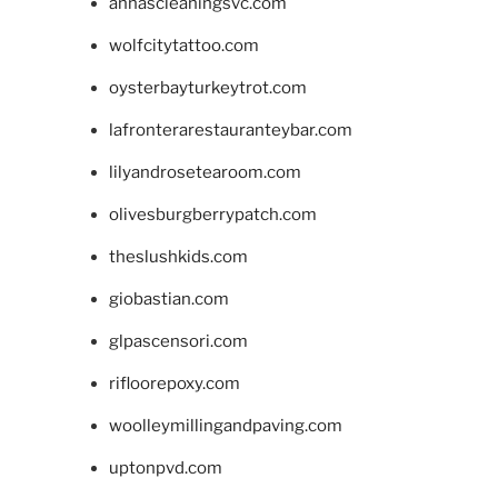
annascleaningsvc.com
wolfcitytattoo.com
oysterbayturkeytrot.com
lafronterarestauranteybar.com
lilyandrosetearoom.com
olivesburgberrypatch.com
theslushkids.com
giobastian.com
glpascensori.com
rifloorepoxy.com
woolleymillingandpaving.com
uptonpvd.com