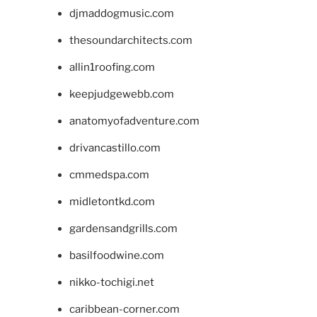
djmaddogmusic.com
thesoundarchitects.com
allin1roofing.com
keepjudgewebb.com
anatomyofadventure.com
drivancastillo.com
cmmedspa.com
midletontkd.com
gardensandgrills.com
basilfoodwine.com
nikko-tochigi.net
caribbean-corner.com