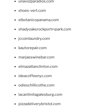
unavozparadios.com
shoes-vert.com
elbotanicopanama.com
shadyoaksrockportrvpark.com
jccoinlaundry.com
kautorepair.com
marjaeswinebar.com
elmazatlanclinton.com
ideacoffeenyc.com
odieschillicothe.com
lacantinitagalesburg.com
pizzadeliverybristol.com