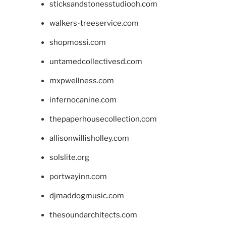
sticksandstonesstudiooh.com
walkers-treeservice.com
shopmossi.com
untamedcollectivesd.com
mxpwellness.com
infernocanine.com
thepaperhousecollection.com
allisonwillisholley.com
solslite.org
portwayinn.com
djmaddogmusic.com
thesoundarchitects.com