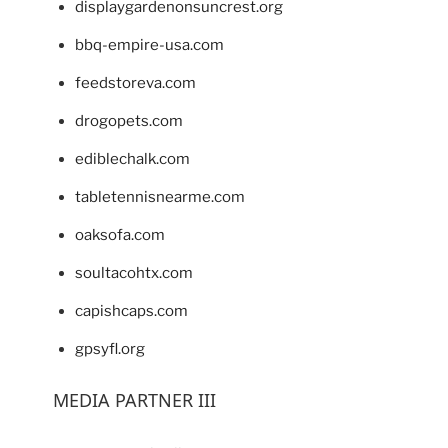
displaygardenonsuncrest.org
bbq-empire-usa.com
feedstoreva.com
drogopets.com
ediblechalk.com
tabletennisnearme.com
oaksofa.com
soultacohtx.com
capishcaps.com
gpsyfl.org
MEDIA PARTNER III