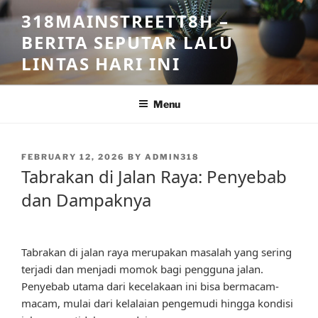
Skip
318MAINSTREETT8H –
to
BERITA SEPUTAR LALU
content
LINTAS HARI INI
Menu
POSTED
FEBRUARY 12, 2026
BY
ADMIN318
ON
Tabrakan di Jalan Raya: Penyebab
dan Dampaknya
Tabrakan di jalan raya merupakan masalah yang sering
terjadi dan menjadi momok bagi pengguna jalan.
Penyebab utama dari kecelakaan ini bisa bermacam-
macam, mulai dari kelalaian pengemudi hingga kondisi