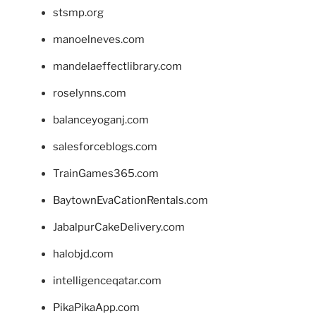
stsmp.org
manoelneves.com
mandelaeffectlibrary.com
roselynns.com
balanceyoganj.com
salesforceblogs.com
TrainGames365.com
BaytownEvaCationRentals.com
JabalpurCakeDelivery.com
halobjd.com
intelligenceqatar.com
PikaPikaApp.com