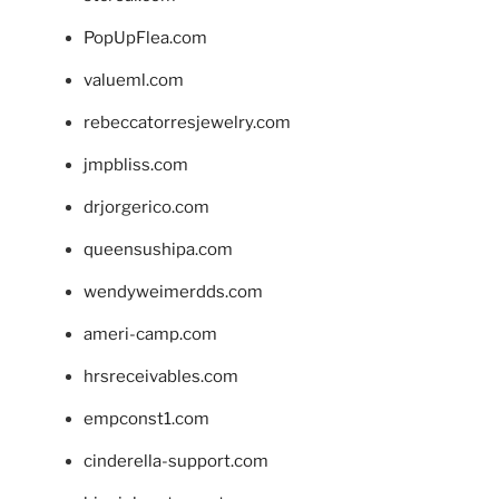
PopUpFlea.com
valueml.com
rebeccatorresjewelry.com
jmpbliss.com
drjorgerico.com
queensushipa.com
wendyweimerdds.com
ameri-camp.com
hrsreceivables.com
empconst1.com
cinderella-support.com