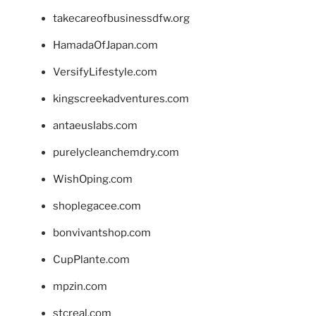
takecareofbusinessdfw.org
HamadaOfJapan.com
VersifyLifestyle.com
kingscreekadventures.com
antaeuslabs.com
purelycleanchemdry.com
WishOping.com
shoplegacee.com
bonvivantshop.com
CupPlante.com
mpzin.com
stcreal.com