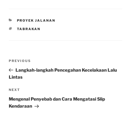
CATEGORIES
PROYEK JALANAN
TAGS
TABRAKAN
Post
Previous
PREVIOUS
navigation
Post
Langkah-langkah Pencegahan Kecelakaan Lalu
Lintas
Next
NEXT
Post
Mengenal Penyebab dan Cara Mengatasi Slip
Kendaraan