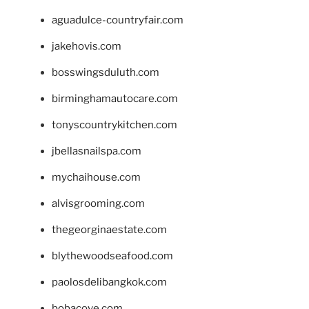
aguadulce-countryfair.com
jakehovis.com
bosswingsduluth.com
birminghamautocare.com
tonyscountrykitchen.com
jbellasnailspa.com
mychaihouse.com
alvisgrooming.com
thegeorginaestate.com
blythewoodseafood.com
paolosdelibangkok.com
bobacove.com