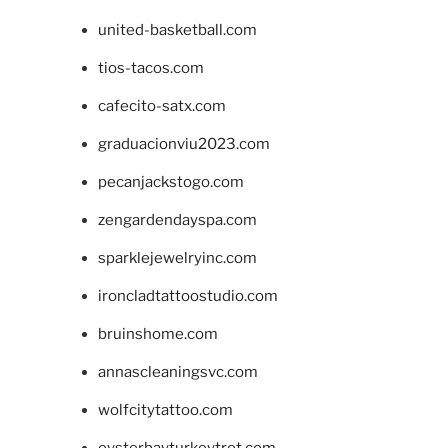
united-basketball.com
tios-tacos.com
cafecito-satx.com
graduacionviu2023.com
pecanjackstogo.com
zengardendayspa.com
sparklejewelryinc.com
ironcladtattoostudio.com
bruinshome.com
annascleaningsvc.com
wolfcitytattoo.com
oysterbayturkeytrot.com