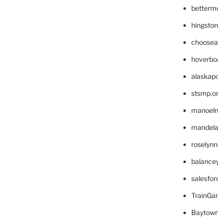
betterm
hingsto
choosea
hoverbo
alaskapo
stsmp.o
manoel
mandelae
roselyn
balance
salesfo
TrainG
Baytown