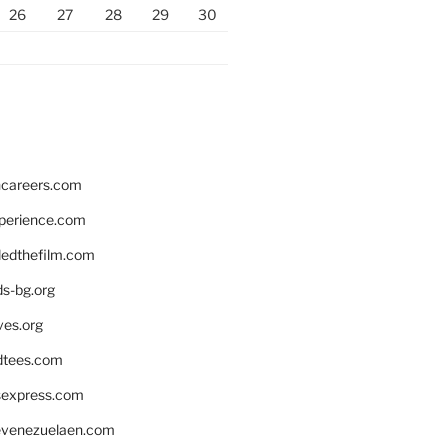
26
27
28
29
30
hcareers.com
xperience.com
edthefilm.com
ds-bg.org
ves.org
tees.com
rsexpress.com
venezuelaen.com