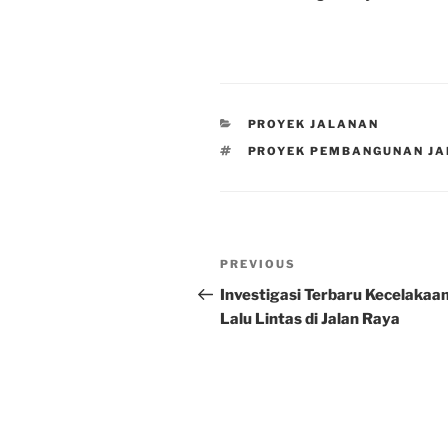
CATEGORIES
PROYEK JALANAN
TAGS
PROYEK PEMBANGUNAN JA
Post
Previous
PREVIOUS
navigation
Post
Investigasi Terbaru Kecelakaa
Lalu Lintas di Jalan Raya