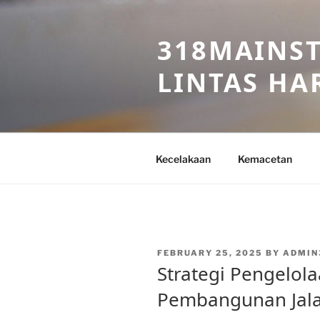
Skip
to
318MAINST
content
LINTAS HAR
Kecelakaan
Kemacetan
POSTED
FEBRUARY 25, 2025
BY
ADMIN
ON
Strategi Pengelol
Pembangunan Jalan