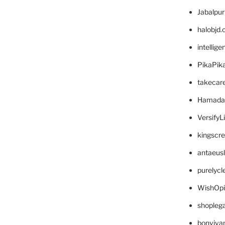
Jabalpu
halobjd
intellig
PikaPik
takecar
Hamada
VersifyL
kingscr
antaeus
purelyc
WishOp
shopleg
bonviva