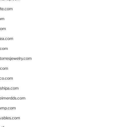
te.com
om
com
ea.com
.com
torresjewelry.com
s.com
ico.com
shipa.com
eimerdds.com
camp.com
ivables.com