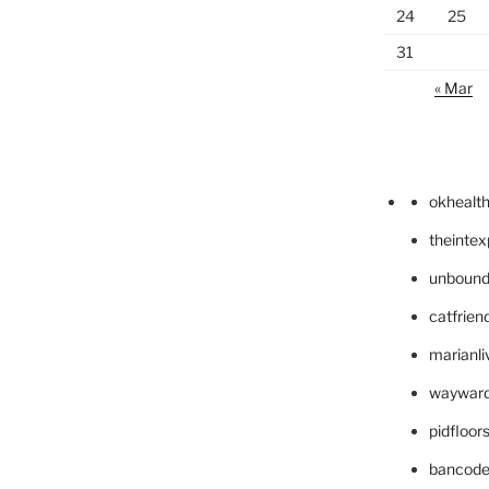
24
25
31
« Mar
okhealt
theinte
unbound
catfrien
marianli
wayward
pidfloo
bancode