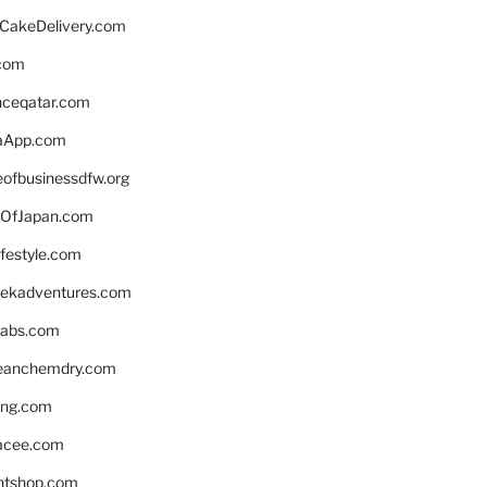
rCakeDelivery.com
.com
enceqatar.com
aApp.com
eofbusinessdfw.org
OfJapan.com
ifestyle.com
eekadventures.com
labs.com
leanchemdry.com
ing.com
acee.com
ntshop.com