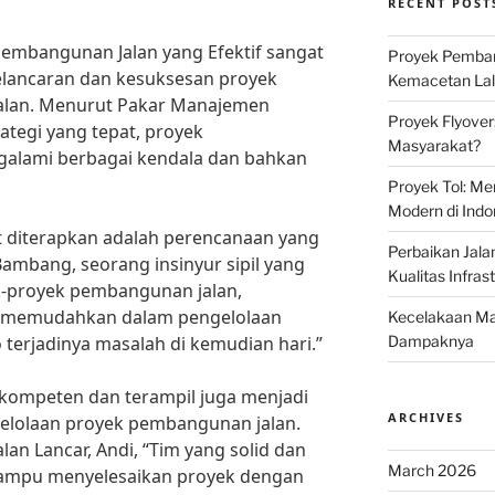
RECENT POST
Pembangunan Jalan yang Efektif sangat
Proyek Pemban
lancaran dan kesuksesan proyek
Kemacetan Lalu
alan. Menurut Pakar Manajemen
Proyek Flyover
rategi yang tepat, proyek
Masyarakat?
alami berbagai kendala dan bahkan
Proyek Tol: Me
Modern di Indo
at diterapkan adalah perencanaan yang
Perbaikan Jala
ambang, seorang insinyur sipil yang
Kualitas Infras
-proyek pembangunan jalan,
n memudahkan dalam pengelolaan
Kecelakaan Mau
 terjadinya masalah di kemudian hari.”
Dampaknya
g kompeten dan terampil juga menjadi
ARCHIVES
elolaan proyek pembangunan jalan.
lan Lancar, Andi, “Tim yang solid dan
March 2026
ampu menyelesaikan proyek dengan