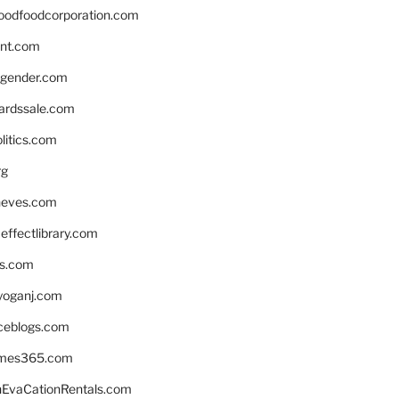
oodfoodcorporation.com
nnt.com
gender.com
ardssale.com
litics.com
rg
neves.com
ffectlibrary.com
ns.com
yoganj.com
rceblogs.com
ames365.com
EvaCationRentals.com