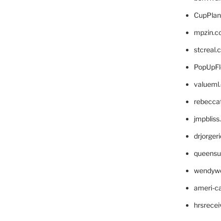
CupPlan
mpzin.c
stcreal.
PopUpFl
valueml
rebecca
jmpblis
drjorger
queensu
wendyw
ameri-
hrsrece