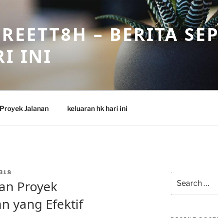
REETT8H – BERITA SE
I INI
Proyek Jalanan
keluaran hk hari ini
318
Search
aan Proyek
for:
 yang Efektif