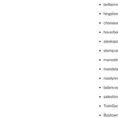
betterm
hingsto
choosea
hoverbo
alaskapo
stsmp.o
manoel
mandelae
roselyn
balance
salesfo
TrainG
Baytown