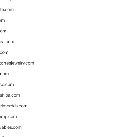
te.com
om
com
ea.com
.com
torresjewelry.com
s.com
ico.com
shipa.com
eimerdds.com
camp.com
ivables.com