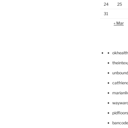
24
25
31
« Mar
okhealt
theinte
unbound
catfrien
marianli
wayward
pidfloo
bancode