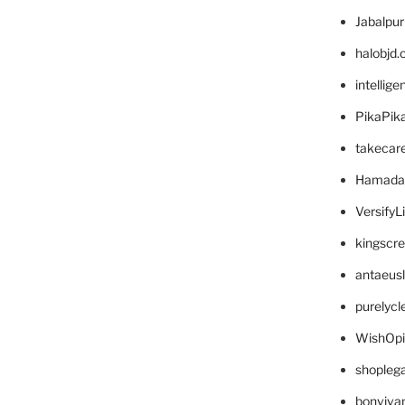
Jabalpu
halobjd
intellig
PikaPik
takecar
Hamada
VersifyL
kingscr
antaeus
purelyc
WishOp
shopleg
bonviva