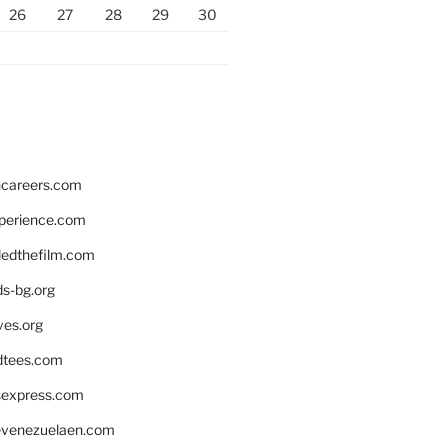
26
27
28
29
30
hcareers.com
xperience.com
edthefilm.com
ds-bg.org
ves.org
tees.com
rsexpress.com
venezuelaen.com