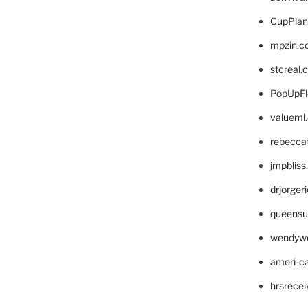
CupPlan
mpzin.c
stcreal.
PopUpFl
valueml
rebecca
jmpblis
drjorger
queensu
wendyw
ameri-
hrsrece