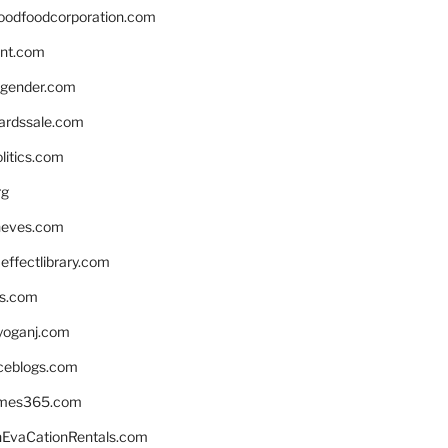
oodfoodcorporation.com
nnt.com
gender.com
ardssale.com
litics.com
rg
neves.com
ffectlibrary.com
ns.com
yoganj.com
rceblogs.com
ames365.com
EvaCationRentals.com