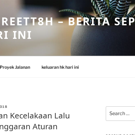
REETT8H – BERITA SE
I INI
Proyek Jalanan
keluaran hk hari ini
318
Search
an Kecelakaan Lalu
for:
anggaran Aturan