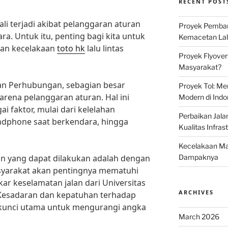
RECENT POST
kali terjadi akibat pelanggaran aturan
Proyek Pemban
a. Untuk itu, penting bagi kita untuk
Kemacetan Lalu
an kecelakaan
toto hk
lalu lintas
Proyek Flyover
Masyarakat?
an Perhubungan, sebagian besar
Proyek Tol: Me
 karena pelanggaran aturan. Hal ini
Modern di Indo
i faktor, mulai dari kelelahan
Perbaikan Jala
dphone saat berkendara, hingga
Kualitas Infras
Kecelakaan Mau
an yang dapat dilakukan adalah dengan
Dampaknya
yarakat akan pentingnya mematuhi
kar keselamatan jalan dari Universitas
ARCHIVES
 “Kesadaran dan kepatuhan terhadap
n kunci utama untuk mengurangi angka
March 2026