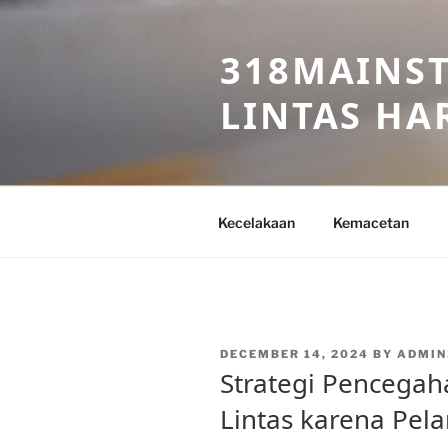
Skip
to
318MAINST
content
LINTAS HAR
Kecelakaan
Kemacetan
POSTED
DECEMBER 14, 2024
BY
ADMIN
ON
Strategi Pencegah
Lintas karena Pel