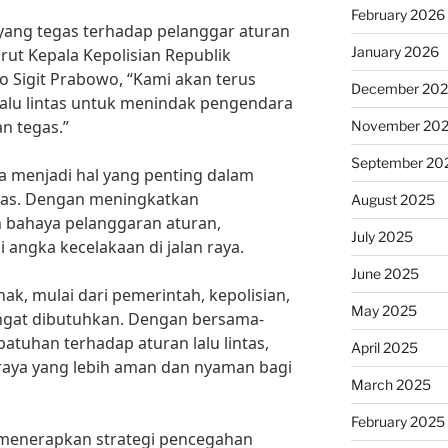
February 2026
yang tegas terhadap pelanggar aturan
January 2026
rut Kepala Kepolisian Republik
tyo Sigit Prabowo, “Kami akan terus
December 20
lalu lintas untuk menindak pengendara
n tegas.”
November 20
September 20
ga menjadi hal yang penting dalam
ntas. Dengan meningkatkan
August 2025
bahaya pelanggaran aturan,
July 2025
angka kecelakaan di jalan raya.
June 2025
hak, mulai dari pemerintah, kepolisian,
May 2025
gat dibutuhkan. Dengan bersama-
atuhan terhadap aturan lalu lintas,
April 2025
 raya yang lebih aman dan nyaman bagi
March 2025
February 2025
a menerapkan strategi pencegahan