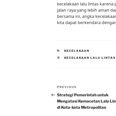
kecelakaan lalu lintas karen
jalan raya yang lebih aman d
bersama ini, angka kecelakaan
kita dapat berkendara dengan
CATEGORIES
KECELAKAAN
TAGS
KECELAKAAN LALU LINTA
Post
Previous
PREVIOUS
navigation
Post
Strategi Pemerintah untuk
Mengatasi Kemacetan Lalu Lin
di Kota-kota Metropolitan