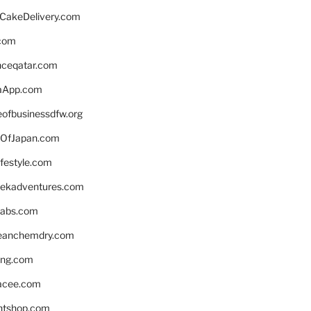
rCakeDelivery.com
.com
enceqatar.com
aApp.com
eofbusinessdfw.org
OfJapan.com
ifestyle.com
eekadventures.com
labs.com
leanchemdry.com
ing.com
acee.com
ntshop.com