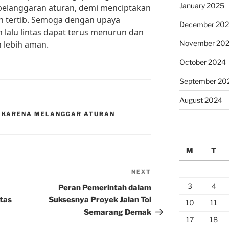
January 2025
a pelanggaran aturan, demi menciptakan
an tertib. Semoga dengan upaya
December 20
 lalu lintas dapat terus menurun dan
 lebih aman.
November 20
October 2024
September 20
August 2024
S KARENA MELANGGAR ATURAN
M
T
NEXT
Next
Post
3
4
Peran Pemerintah dalam
tas
Suksesnya Proyek Jalan Tol
10
11
Semarang Demak
17
18