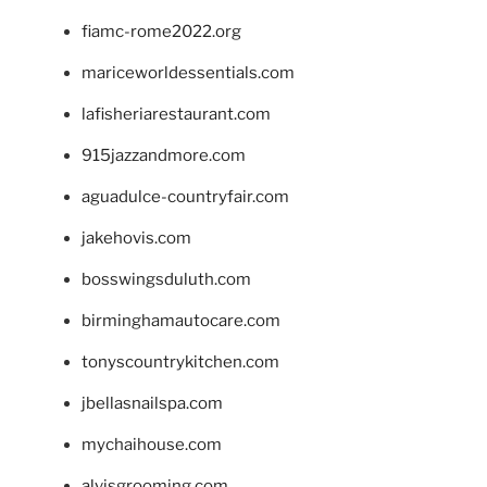
fiamc-rome2022.org
mariceworldessentials.com
lafisheriarestaurant.com
915jazzandmore.com
aguadulce-countryfair.com
jakehovis.com
bosswingsduluth.com
birminghamautocare.com
tonyscountrykitchen.com
jbellasnailspa.com
mychaihouse.com
alvisgrooming.com