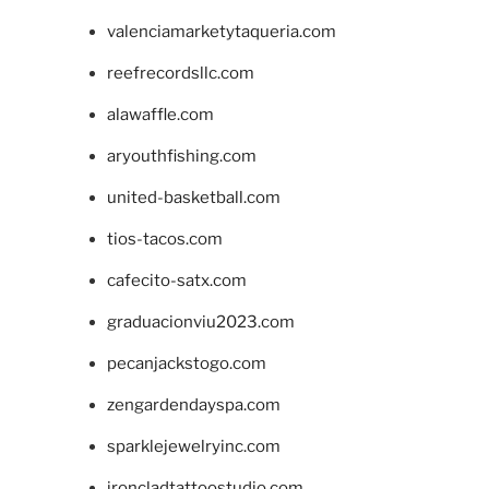
valenciamarketytaqueria.com
reefrecordsllc.com
alawaffle.com
aryouthfishing.com
united-basketball.com
tios-tacos.com
cafecito-satx.com
graduacionviu2023.com
pecanjackstogo.com
zengardendayspa.com
sparklejewelryinc.com
ironcladtattoostudio.com