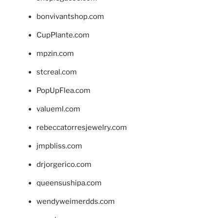
bonvivantshop.com
CupPlante.com
mpzin.com
stcreal.com
PopUpFlea.com
valueml.com
rebeccatorresjewelry.com
jmpbliss.com
drjorgerico.com
queensushipa.com
wendyweimerdds.com