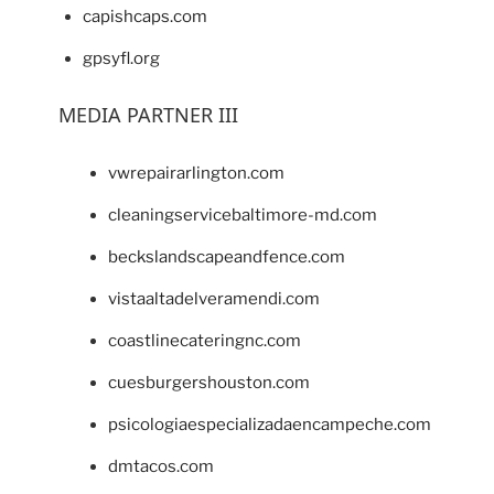
capishcaps.com
gpsyfl.org
MEDIA PARTNER III
vwrepairarlington.com
cleaningservicebaltimore-md.com
beckslandscapeandfence.com
vistaaltadelveramendi.com
coastlinecateringnc.com
cuesburgershouston.com
psicologiaespecializadaencampeche.com
dmtacos.com