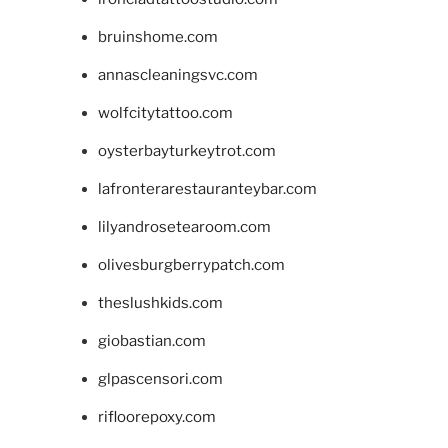
bruinshome.com
annascleaningsvc.com
wolfcitytattoo.com
oysterbayturkeytrot.com
lafronterarestauranteybar.com
lilyandrosetearoom.com
olivesburgberrypatch.com
theslushkids.com
giobastian.com
glpascensori.com
rifloorepoxy.com