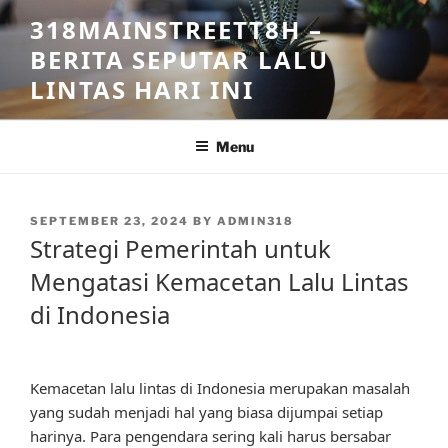
Skip
318MAINSTREETT8H –
to
BERITA SEPUTAR LALU
content
LINTAS HARI INI
Menu
POSTED
SEPTEMBER 23, 2024
BY
ADMIN318
ON
Strategi Pemerintah untuk
Mengatasi Kemacetan Lalu Lintas
di Indonesia
Kemacetan lalu lintas di Indonesia merupakan masalah
yang sudah menjadi hal yang biasa dijumpai setiap
harinya. Para pengendara sering kali harus bersabar