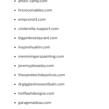
ameri-camp.com
hrsreceivables.com
empconst1.com
cinderella-support.com
bigpinkrestaurant.com
inspirehuahin.com
memmingerspainting.com
jeremypbeasley.com
thesandwichdepotcos.com
drgiggleshouseofpain.com
hotflashdesigns.com
garagenadeau.com