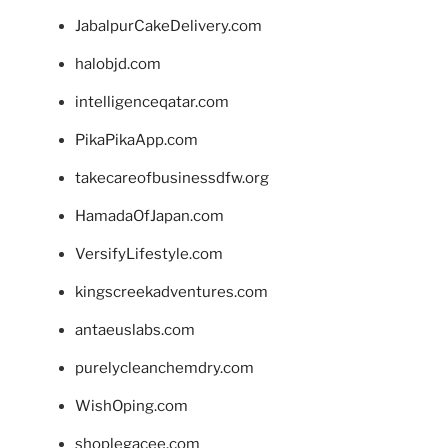
JabalpurCakeDelivery.com
halobjd.com
intelligenceqatar.com
PikaPikaApp.com
takecareofbusinessdfw.org
HamadaOfJapan.com
VersifyLifestyle.com
kingscreekadventures.com
antaeuslabs.com
purelycleanchemdry.com
WishOping.com
shoplegacee.com