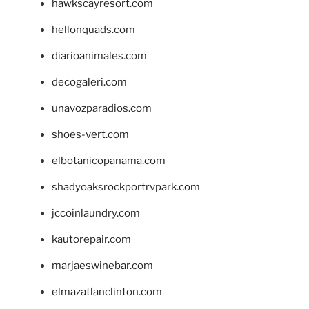
hawkscayresort.com
hellonquads.com
diarioanimales.com
decogaleri.com
unavozparadios.com
shoes-vert.com
elbotanicopanama.com
shadyoaksrockportrvpark.com
jccoinlaundry.com
kautorepair.com
marjaeswinebar.com
elmazatlanclinton.com