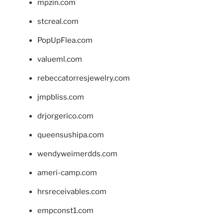
mpzin.com
stcreal.com
PopUpFlea.com
valueml.com
rebeccatorresjewelry.com
jmpbliss.com
drjorgerico.com
queensushipa.com
wendyweimerdds.com
ameri-camp.com
hrsreceivables.com
empconst1.com