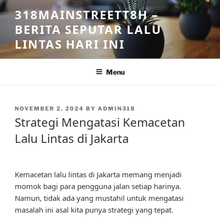
Skip
318MAINSTREETT8H –
to
BERITA SEPUTAR LALU
content
LINTAS HARI INI
Menu
POSTED
NOVEMBER 2, 2024
BY
ADMIN318
ON
Strategi Mengatasi Kemacetan
Lalu Lintas di Jakarta
Kemacetan lalu lintas di Jakarta memang menjadi
momok bagi para pengguna jalan setiap harinya.
Namun, tidak ada yang mustahil untuk mengatasi
masalah ini asal kita punya strategi yang tepat.