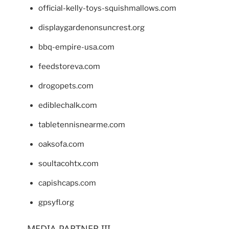
official-kelly-toys-squishmallows.com
displaygardenonsuncrest.org
bbq-empire-usa.com
feedstoreva.com
drogopets.com
ediblechalk.com
tabletennisnearme.com
oaksofa.com
soultacohtx.com
capishcaps.com
gpsyfl.org
MEDIA PARTNER III