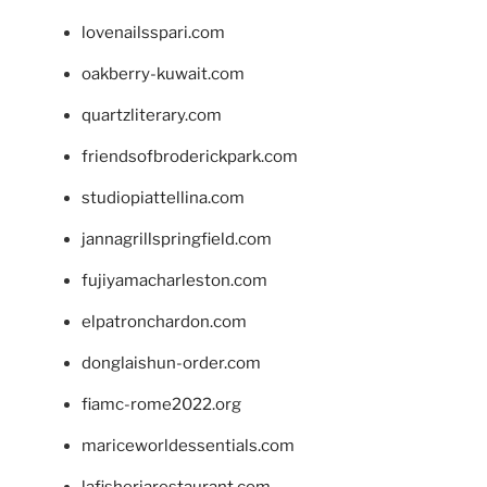
lovenailsspari.com
oakberry-kuwait.com
quartzliterary.com
friendsofbroderickpark.com
studiopiattellina.com
jannagrillspringfield.com
fujiyamacharleston.com
elpatronchardon.com
donglaishun-order.com
fiamc-rome2022.org
mariceworldessentials.com
lafisheriarestaurant.com