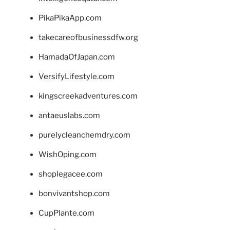
PikaPikaApp.com
takecareofbusinessdfw.org
HamadaOfJapan.com
VersifyLifestyle.com
kingscreekadventures.com
antaeuslabs.com
purelycleanchemdry.com
WishOping.com
shoplegacee.com
bonvivantshop.com
CupPlante.com