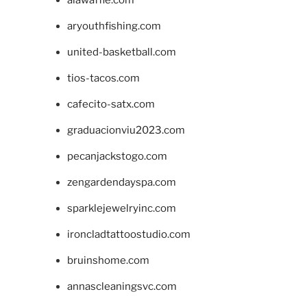
alawaffle.com
aryouthfishing.com
united-basketball.com
tios-tacos.com
cafecito-satx.com
graduacionviu2023.com
pecanjackstogo.com
zengardendayspa.com
sparklejewelryinc.com
ironcladtattoostudio.com
bruinshome.com
annascleaningsvc.com