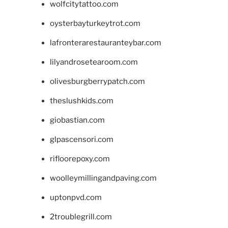
wolfcitytattoo.com
oysterbayturkeytrot.com
lafronterarestauranteybar.com
lilyandrosetearoom.com
olivesburgberrypatch.com
theslushkids.com
giobastian.com
glpascensori.com
rifloorepoxy.com
woolleymillingandpaving.com
uptonpvd.com
2troublegrill.com