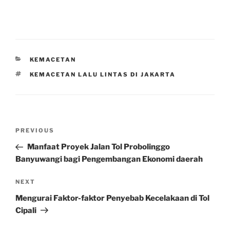
CATEGORIES
KEMACETAN
TAGS
KEMACETAN LALU LINTAS DI JAKARTA
Post
Previous
PREVIOUS
navigation
Post
Manfaat Proyek Jalan Tol Probolinggo
Banyuwangi bagi Pengembangan Ekonomi daerah
Next
NEXT
Post
Mengurai Faktor-faktor Penyebab Kecelakaan di Tol
Cipali