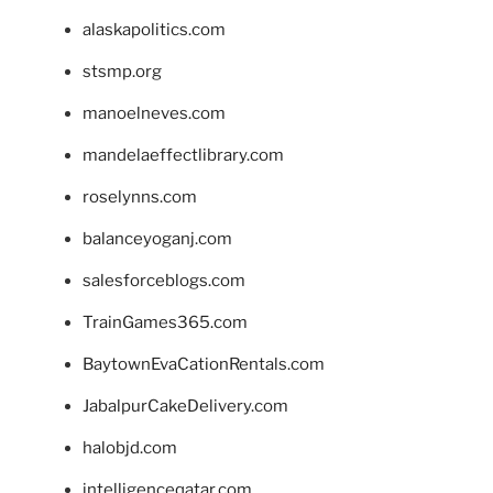
alaskapolitics.com
stsmp.org
manoelneves.com
mandelaeffectlibrary.com
roselynns.com
balanceyoganj.com
salesforceblogs.com
TrainGames365.com
BaytownEvaCationRentals.com
JabalpurCakeDelivery.com
halobjd.com
intelligenceqatar.com