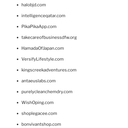
halobjd.com
intelligenceqatar.com
PikaPikaApp.com
takecareofbusinessdfw.org
HamadaOfJapan.com
VersifyLifestyle.com
kingscreekadventures.com
antaeuslabs.com
purelycleanchemdry.com
WishOping.com
shoplegacee.com
bonvivantshop.com