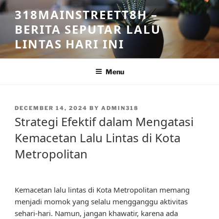
Skip
318MAINSTREETT8H –
to
BERITA SEPUTAR LALU
content
LINTAS HARI INI
Menu
POSTED
DECEMBER 14, 2024
BY
ADMIN318
ON
Strategi Efektif dalam Mengatasi
Kemacetan Lalu Lintas di Kota
Metropolitan
Kemacetan lalu lintas di Kota Metropolitan memang
menjadi momok yang selalu mengganggu aktivitas
sehari-hari. Namun, jangan khawatir, karena ada