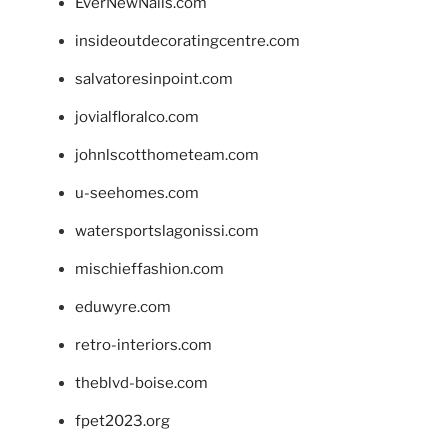
EverNewNails.com
insideoutdecoratingcentre.com
salvatoresinpoint.com
jovialfloralco.com
johnlscotthometeam.com
u-seehomes.com
watersportslagonissi.com
mischieffashion.com
eduwyre.com
retro-interiors.com
theblvd-boise.com
fpet2023.org