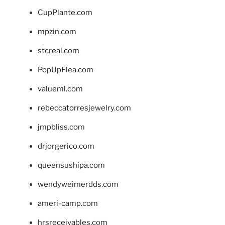
CupPlante.com
mpzin.com
stcreal.com
PopUpFlea.com
valueml.com
rebeccatorresjewelry.com
jmpbliss.com
drjorgerico.com
queensushipa.com
wendyweimerdds.com
ameri-camp.com
hrsreceivables.com