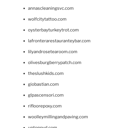
annascleaningsvc.com
wolfcitytattoo.com
oysterbayturkeytrot.com
lafronterarestauranteybar.com
lilyandrosetearoom.com
olivesburgberrypatch.com
theslushkids.com
giobastian.com
glpascensori.com
rifloorepoxy.com
woolleymillingandpaving.com
uptonpvd.com