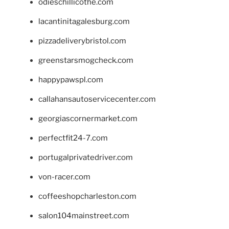
odieschillicothe.com
lacantinitagalesburg.com
pizzadeliverybristol.com
greenstarsmogcheck.com
happypawspl.com
callahansautoservicecenter.com
georgiascornermarket.com
perfectfit24-7.com
portugalprivatedriver.com
von-racer.com
coffeeshopcharleston.com
salon104mainstreet.com