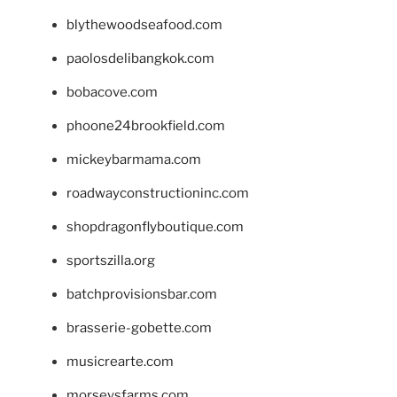
blythewoodseafood.com
paolosdelibangkok.com
bobacove.com
phoone24brookfield.com
mickeybarmama.com
roadwayconstructioninc.com
shopdragonflyboutique.com
sportszilla.org
batchprovisionsbar.com
brasserie-gobette.com
musicrearte.com
morseysfarms.com