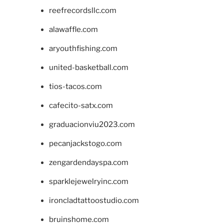
reefrecordsllc.com
alawaffle.com
aryouthfishing.com
united-basketball.com
tios-tacos.com
cafecito-satx.com
graduacionviu2023.com
pecanjackstogo.com
zengardendayspa.com
sparklejewelryinc.com
ironcladtattoostudio.com
bruinshome.com