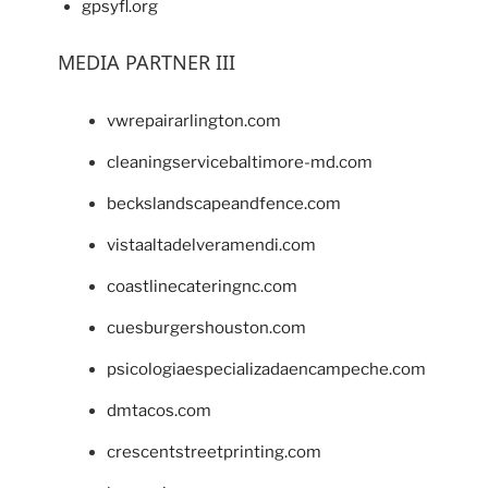
gpsyfl.org
MEDIA PARTNER III
vwrepairarlington.com
cleaningservicebaltimore-md.com
beckslandscapeandfence.com
vistaaltadelveramendi.com
coastlinecateringnc.com
cuesburgershouston.com
psicologiaespecializadaencampeche.com
dmtacos.com
crescentstreetprinting.com