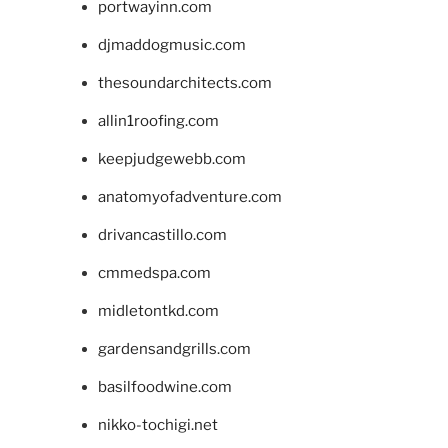
portwayinn.com
djmaddogmusic.com
thesoundarchitects.com
allin1roofing.com
keepjudgewebb.com
anatomyofadventure.com
drivancastillo.com
cmmedspa.com
midletontkd.com
gardensandgrills.com
basilfoodwine.com
nikko-tochigi.net