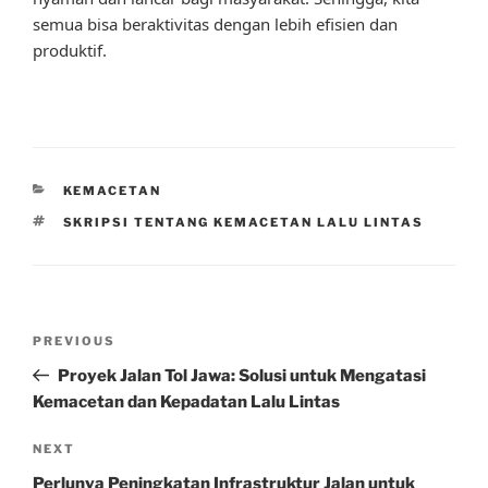
semua bisa beraktivitas dengan lebih efisien dan
produktif.
CATEGORIES
KEMACETAN
TAGS
SKRIPSI TENTANG KEMACETAN LALU LINTAS
Post
Previous
PREVIOUS
navigation
Post
Proyek Jalan Tol Jawa: Solusi untuk Mengatasi
Kemacetan dan Kepadatan Lalu Lintas
Next
NEXT
Post
Perlunya Peningkatan Infrastruktur Jalan untuk