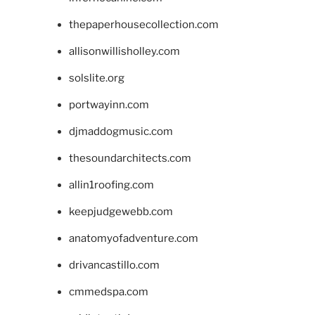
thepaperhousecollection.com
allisonwillisholley.com
solslite.org
portwayinn.com
djmaddogmusic.com
thesoundarchitects.com
allin1roofing.com
keepjudgewebb.com
anatomyofadventure.com
drivancastillo.com
cmmedspa.com