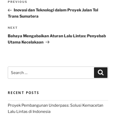
Previous
PREVIOUS
navigation
Post
Inovasi dan Teknologi dalam Proyek Jalan Tol
Trans Sumatera
Next
NEXT
Post
Bahaya Mengabaikan Aturan Lalu Lintas: Penyebab
Utama Kecelakaan
Search
Search
for:
RECENT POSTS
Proyek Pembangunan Underpass: Solusi Kemacetan
Lalu Lintas di Indonesia