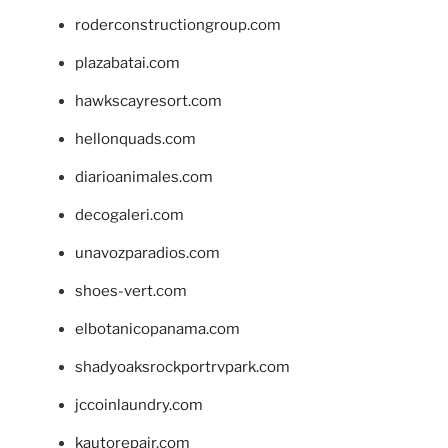
roderconstructiongroup.com
plazabatai.com
hawkscayresort.com
hellonquads.com
diarioanimales.com
decogaleri.com
unavozparadios.com
shoes-vert.com
elbotanicopanama.com
shadyoaksrockportrvpark.com
jccoinlaundry.com
kautorepair.com