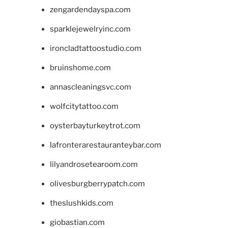
zengardendayspa.com
sparklejewelryinc.com
ironcladtattoostudio.com
bruinshome.com
annascleaningsvc.com
wolfcitytattoo.com
oysterbayturkeytrot.com
lafronterarestauranteybar.com
lilyandrosetearoom.com
olivesburgberrypatch.com
theslushkids.com
giobastian.com