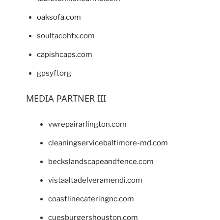
oaksofa.com
soultacohtx.com
capishcaps.com
gpsyfl.org
MEDIA PARTNER III
vwrepairarlington.com
cleaningservicebaltimore-md.com
beckslandscapeandfence.com
vistaaltadelveramendi.com
coastlinecateringnc.com
cuesburgershouston.com