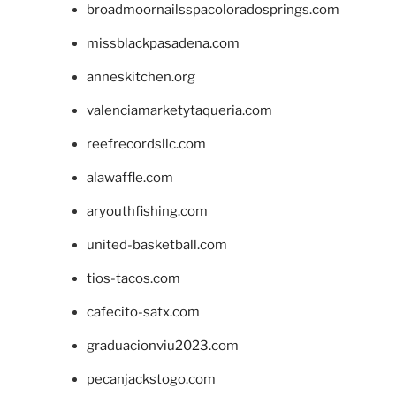
broadmoornailsspacoloradosprings.com
missblackpasadena.com
anneskitchen.org
valenciamarketytaqueria.com
reefrecordsllc.com
alawaffle.com
aryouthfishing.com
united-basketball.com
tios-tacos.com
cafecito-satx.com
graduacionviu2023.com
pecanjackstogo.com