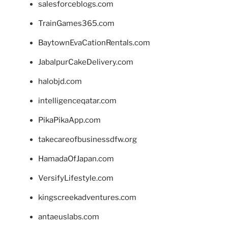
salesforceblogs.com
TrainGames365.com
BaytownEvaCationRentals.com
JabalpurCakeDelivery.com
halobjd.com
intelligenceqatar.com
PikaPikaApp.com
takecareofbusinessdfw.org
HamadaOfJapan.com
VersifyLifestyle.com
kingscreekadventures.com
antaeuslabs.com