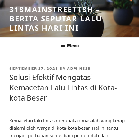
Skip
318MAINSTREETT8H –
to
BERITA SEPUTAR LALU
content
LINTAS HARI INI
Menu
POSTED
SEPTEMBER 17, 2024
BY
ADMIN318
ON
Solusi Efektif Mengatasi
Kemacetan Lalu Lintas di Kota-
kota Besar
Kemacetan lalu lintas merupakan masalah yang kerap
dialami oleh warga di kota-kota besar. Hal ini tentu
menjadi perhatian serius bagi pemerintah dan