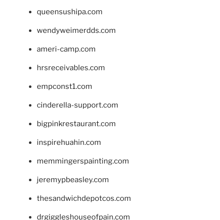
queensushipa.com
wendyweimerdds.com
ameri-camp.com
hrsreceivables.com
empconst1.com
cinderella-support.com
bigpinkrestaurant.com
inspirehuahin.com
memmingerspainting.com
jeremypbeasley.com
thesandwichdepotcos.com
drgiggleshouseofpain.com