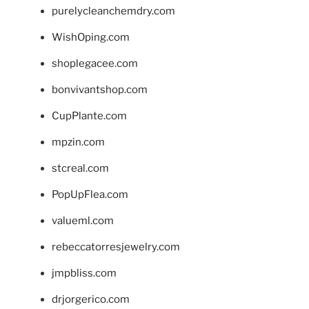
purelycleanchemdry.com
WishOping.com
shoplegacee.com
bonvivantshop.com
CupPlante.com
mpzin.com
stcreal.com
PopUpFlea.com
valueml.com
rebeccatorresjewelry.com
jmpbliss.com
drjorgerico.com