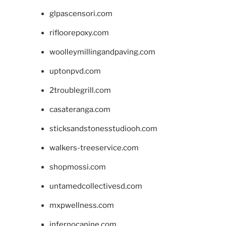
glpascensori.com
rifloorepoxy.com
woolleymillingandpaving.com
uptonpvd.com
2troublegrill.com
casateranga.com
sticksandstonesstudiooh.com
walkers-treeservice.com
shopmossi.com
untamedcollectivesd.com
mxpwellness.com
infernocanine.com