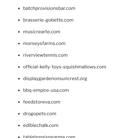
batchprovisionsbar.com
brasserie-gobette.com
musicrearte.com
morseysfarms.com
riverviewtennis.com
official-kelly-toys-squishmallows.com
displaygardenonsuncrest.org
bbq-empire-usa.com
feedstoreva.com
drogopets.com
ediblechalk.com
tabletennisnearme.com