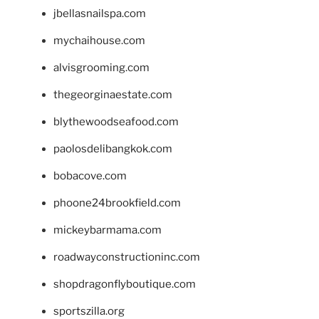
jbellasnailspa.com
mychaihouse.com
alvisgrooming.com
thegeorginaestate.com
blythewoodseafood.com
paolosdelibangkok.com
bobacove.com
phoone24brookfield.com
mickeybarmama.com
roadwayconstructioninc.com
shopdragonflyboutique.com
sportszilla.org