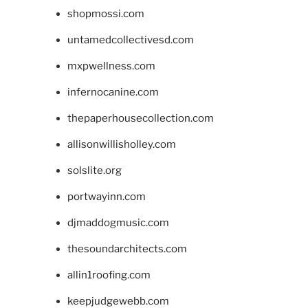
shopmossi.com
untamedcollectivesd.com
mxpwellness.com
infernocanine.com
thepaperhousecollection.com
allisonwillisholley.com
solslite.org
portwayinn.com
djmaddogmusic.com
thesoundarchitects.com
allin1roofing.com
keepjudgewebb.com