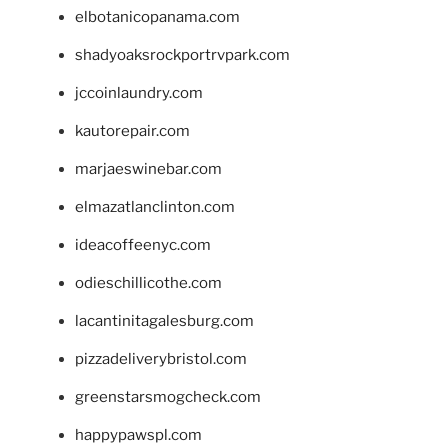
elbotanicopanama.com
shadyoaksrockportrvpark.com
jccoinlaundry.com
kautorepair.com
marjaeswinebar.com
elmazatlanclinton.com
ideacoffeenyc.com
odieschillicothe.com
lacantinitagalesburg.com
pizzadeliverybristol.com
greenstarsmogcheck.com
happypawspl.com