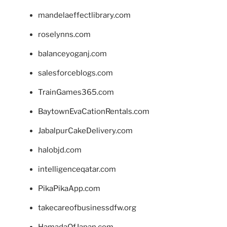
mandelaeffectlibrary.com
roselynns.com
balanceyoganj.com
salesforceblogs.com
TrainGames365.com
BaytownEvaCationRentals.com
JabalpurCakeDelivery.com
halobjd.com
intelligenceqatar.com
PikaPikaApp.com
takecareofbusinessdfw.org