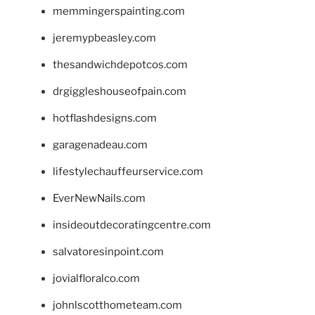
memmingerspainting.com
jeremypbeasley.com
thesandwichdepotcos.com
drgiggleshouseofpain.com
hotflashdesigns.com
garagenadeau.com
lifestylechauffeurservice.com
EverNewNails.com
insideoutdecoratingcentre.com
salvatoresinpoint.com
jovialfloralco.com
johnlscotthometeam.com