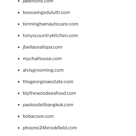
jakehovis.com
bosswingsduluth.com
birminghamautocare.com
tonyscountrykitchen.com
jbellasnailspa.com
mychaihouse.com
alvisgrooming.com
thegeorginaestate.com
blythewoodseafood.com
paolosdelibangkok.com
bobacove.com
phoone24brookfield.com