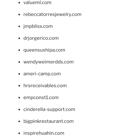
valueml.com
rebeccatorresjewelry.com
jmpbliss.com
drjorgerico.com
queensushipa.com
wendyweimerdds.com
ameri-camp.com
hrsreceivables.com
empconst1.com
cinderella-support.com
bigpinkrestaurant.com
inspirehuahin.com