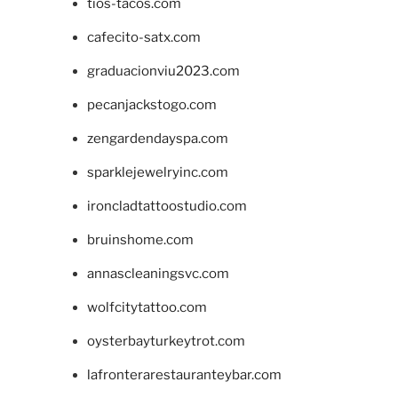
tios-tacos.com
cafecito-satx.com
graduacionviu2023.com
pecanjackstogo.com
zengardendayspa.com
sparklejewelryinc.com
ironcladtattoostudio.com
bruinshome.com
annascleaningsvc.com
wolfcitytattoo.com
oysterbayturkeytrot.com
lafronterarestauranteybar.com