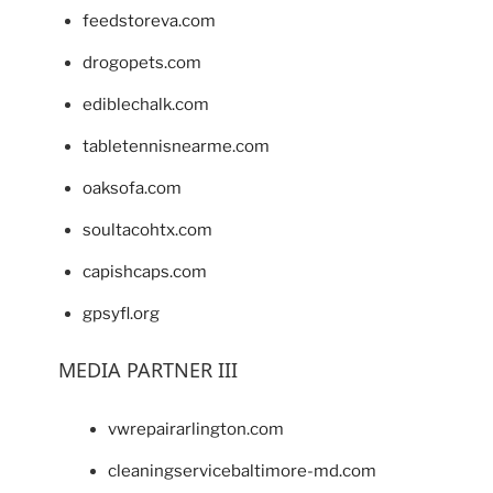
feedstoreva.com
drogopets.com
ediblechalk.com
tabletennisnearme.com
oaksofa.com
soultacohtx.com
capishcaps.com
gpsyfl.org
MEDIA PARTNER III
vwrepairarlington.com
cleaningservicebaltimore-md.com