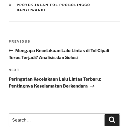
TAGS
PROYEK JALAN TOL PROBOLINGGO
BANYUWANGI
Post
Previous
PREVIOUS
navigation
Post
Mengapa Kecelakaan Lalu Lintas di Tol Cipali
Terus Terjadi? Analisis dan Solusi
Next
NEXT
Post
Peringatan Kecelakaan Lalu Lintas Terbaru:
Pentingnya Keselamatan Berkendara
Search
Search
for: