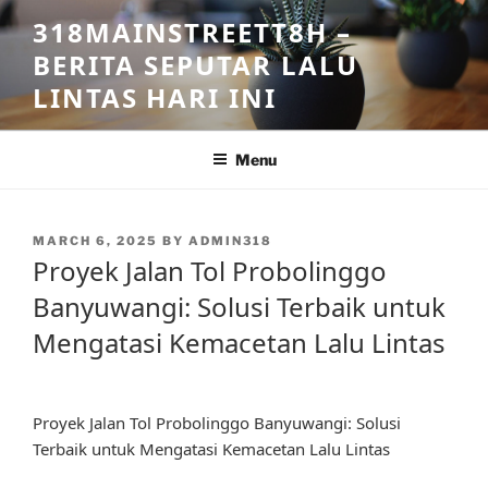
Skip
318MAINSTREETT8H –
to
BERITA SEPUTAR LALU
content
LINTAS HARI INI
Menu
POSTED
MARCH 6, 2025
BY
ADMIN318
ON
Proyek Jalan Tol Probolinggo
Banyuwangi: Solusi Terbaik untuk
Mengatasi Kemacetan Lalu Lintas
Proyek Jalan Tol Probolinggo Banyuwangi: Solusi
Terbaik untuk Mengatasi Kemacetan Lalu Lintas