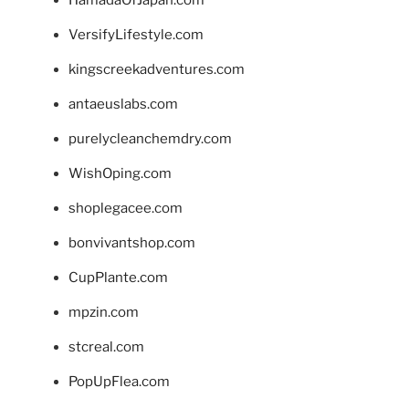
HamadaOfJapan.com
VersifyLifestyle.com
kingscreekadventures.com
antaeuslabs.com
purelycleanchemdry.com
WishOping.com
shoplegacee.com
bonvivantshop.com
CupPlante.com
mpzin.com
stcreal.com
PopUpFlea.com