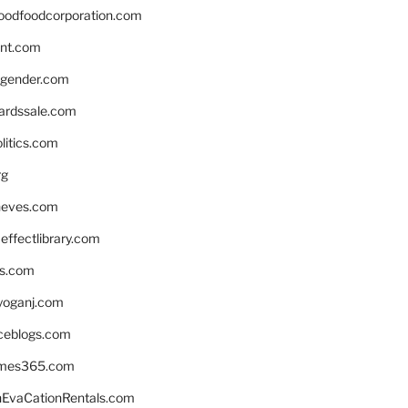
oodfoodcorporation.com
nnt.com
gender.com
ardssale.com
litics.com
rg
neves.com
ffectlibrary.com
ns.com
yoganj.com
rceblogs.com
ames365.com
EvaCationRentals.com