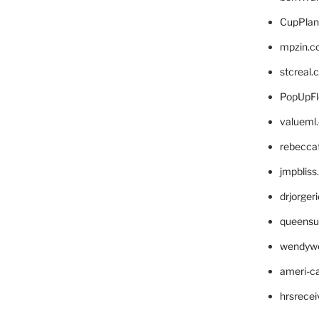
CupPlan
mpzin.c
stcreal.
PopUpFl
valueml
rebecca
jmpblis
drjorger
queensu
wendyw
ameri-
hrsrece