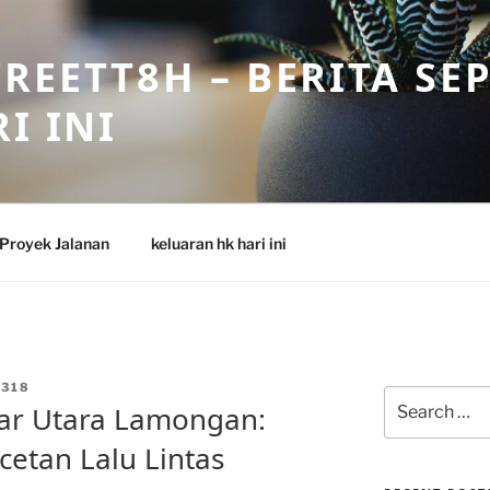
REETT8H – BERITA SE
I INI
Proyek Jalanan
keluaran hk hari ini
318
Search
kar Utara Lamongan:
for:
cetan Lalu Lintas