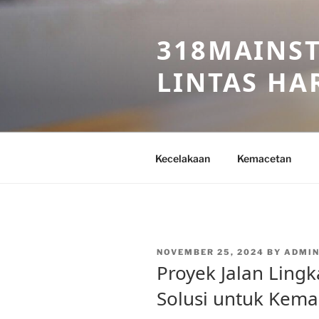
Skip
to
318MAINST
content
LINTAS HAR
Kecelakaan
Kemacetan
POSTED
NOVEMBER 25, 2024
BY
ADMIN
ON
Proyek Jalan Ling
Solusi untuk Kema