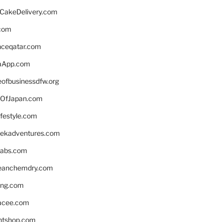
rCakeDelivery.com
.com
enceqatar.com
aApp.com
eofbusinessdfw.org
OfJapan.com
ifestyle.com
eekadventures.com
labs.com
leanchemdry.com
ing.com
acee.com
ntshop.com