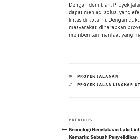
Dengan demikian, Proyek Jal
dapat menjadi solusi yang ef
lintas di kota ini. Dengan duk
masyarakat, diharapkan proyek
memberikan manfaat yang ma
CATEGORIES
PROYEK JALANAN
TAGS
PROYEK JALAN LINGKAR 
Post
Previous
PREVIOUS
navigation
Post
Kronologi Kecelakaan Lalu Lin
Kemarin: Sebuah Penyelidikan