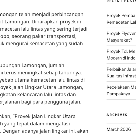
RECENT POST
amongan telah menjadi perbincangan
Proyek Pemban
at Lamongan. Diharapkan proyek ini
Kemacetan Lalu
acetan lalu lintas yang sering terjadi
Proyek Flyover
topo, seorang pakar transportasi,
Masyarakat?
ntuk mengurai kemacetan yang sudah
Proyek Tol: Me
Modern di Indo
rhubungan Lamongan, jumlah
Perbaikan Jala
ni terus meningkat setiap tahunnya.
Kualitas Infras
nyebab utama kemacetan lalu lintas di
yek Jalan Lingkar Utara Lamongan,
Kecelakaan Mau
gkatan kelancaran lalu lintas dan
Dampaknya
jalanan bagi para pengguna jalan.
ARCHIVES
an, “Proyek Jalan Lingkar Utara
 yang tepat dalam mengatasi
March 2026
. Dengan adanya jalan lingkar ini, akan