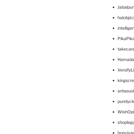
Jabalpu
halobjd
intellig
PikaPik
takecar
Hamada
VersifyL
kingscr
antaeus
purelyc
WishOp
shopleg
bonviva