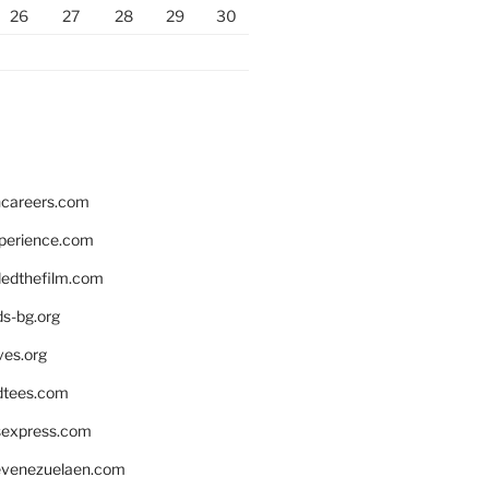
26
27
28
29
30
hcareers.com
xperience.com
edthefilm.com
ds-bg.org
ves.org
tees.com
rsexpress.com
venezuelaen.com