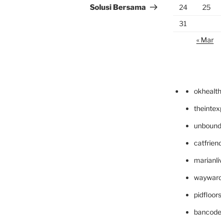
Solusi Bersama
24
25
31
« Mar
okhealt
theinte
unbound
catfrien
marianli
wayward
pidfloo
bancode