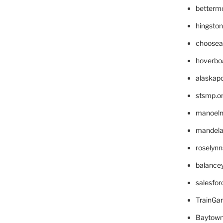
betterm
hingsto
choosea
hoverbo
alaskapo
stsmp.o
manoel
mandelae
roselyn
balance
salesfo
TrainG
Baytown