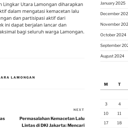
January 2025
an Lingkar Utara Lamongan diharapkan
ektif dalam mengatasi kemacetan lalu
December 20
ungan dan partisipasi aktif dari
 ini dapat berjalan lancar dan
November 20
ksimal bagi seluruh warga Lamongan.
October 2024
September 20
August 2024
UTARA LAMONGAN
M
T
3
4
NEXT
Next
10
11
Post
tas
Permasalahan Kemacetan Lalu
17
18
Lintas di DKI Jakarta: Mencari