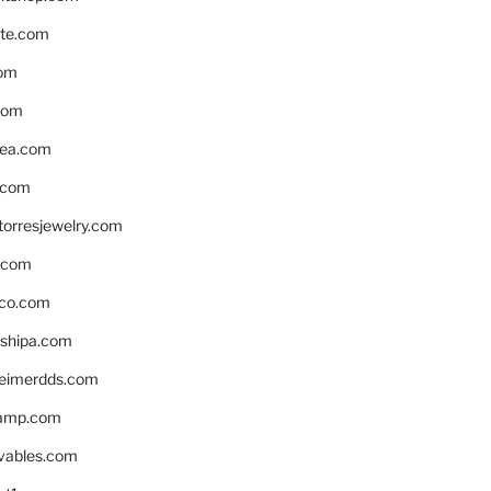
te.com
om
com
ea.com
.com
torresjewelry.com
s.com
ico.com
shipa.com
eimerdds.com
camp.com
ivables.com