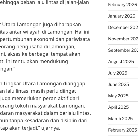
 sehingga beban lalu lintas di jalan-jalan
February 2026
January 2026
kar Utara Lamongan juga diharapkan
December 20
as antar wilayah di Lamongan. Hal ini
 pertumbuhan ekonomi dan pariwisata
November 20
, seorang pengusaha di Lamongan,
September 20
ini, akses ke berbagai tempat akan
at. Ini tentu akan mendukung
August 2025
ngan.”
July 2025
n Lingkar Utara Lamongan dianggap
June 2025
 lalu lintas, masih perlu diingat
May 2025
 juga memerlukan peran aktif dari
eorang tokoh masyarakat Lamongan,
April 2025
aran masyarakat dalam berlalu lintas.
March 2025
mun tanpa kesadaran dan disiplin dari
ap akan terjadi,” ujarnya.
February 2025