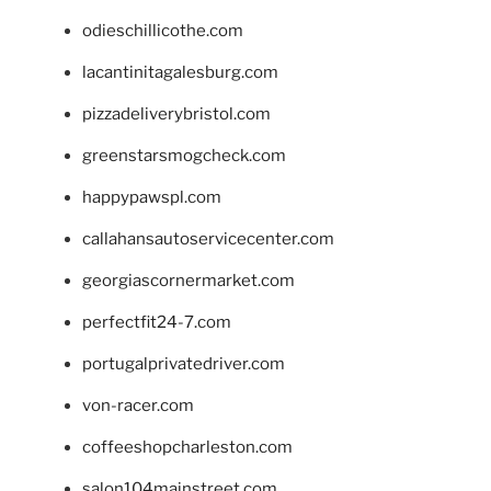
odieschillicothe.com
lacantinitagalesburg.com
pizzadeliverybristol.com
greenstarsmogcheck.com
happypawspl.com
callahansautoservicecenter.com
georgiascornermarket.com
perfectfit24-7.com
portugalprivatedriver.com
von-racer.com
coffeeshopcharleston.com
salon104mainstreet.com