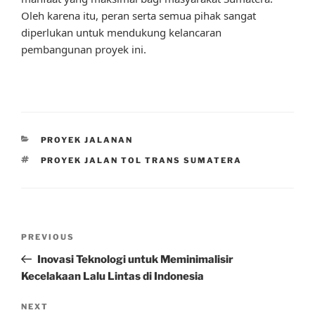
Oleh karena itu, peran serta semua pihak sangat
diperlukan untuk mendukung kelancaran
pembangunan proyek ini.
CATEGORIES
PROYEK JALANAN
TAGS
PROYEK JALAN TOL TRANS SUMATERA
Post
Previous
PREVIOUS
navigation
Post
Inovasi Teknologi untuk Meminimalisir
Kecelakaan Lalu Lintas di Indonesia
Next
NEXT