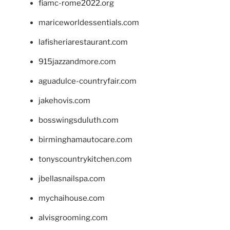
fiamc-rome2022.org
mariceworldessentials.com
lafisheriarestaurant.com
915jazzandmore.com
aguadulce-countryfair.com
jakehovis.com
bosswingsduluth.com
birminghamautocare.com
tonyscountrykitchen.com
jbellasnailspa.com
mychaihouse.com
alvisgrooming.com