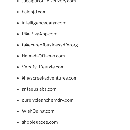
JabalpurCakeDelivery.com
halobjd.com
intelligenceqatar.com
PikaPikaApp.com
takecareofbusinessdfw.org
HamadaOfJapan.com
VersifyLifestyle.com
kingscreekadventures.com
antaeuslabs.com
purelycleanchemdry.com
WishOping.com
shoplegacee.com