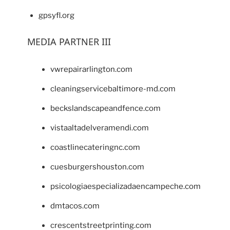
gpsyfl.org
MEDIA PARTNER III
vwrepairarlington.com
cleaningservicebaltimore-md.com
beckslandscapeandfence.com
vistaaltadelveramendi.com
coastlinecateringnc.com
cuesburgershouston.com
psicologiaespecializadaencampeche.com
dmtacos.com
crescentstreetprinting.com