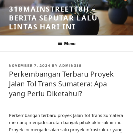
Skip
318MAINSTREETT8H –
to
BERITA SEPUTAR LALU
content
LINTAS HARI INI
Menu
POSTED
NOVEMBER 7, 2024
BY
ADMIN318
ON
Perkembangan Terbaru Proyek
Jalan Tol Trans Sumatera: Apa
yang Perlu Diketahui?
Perkembangan terbaru proyek Jalan Tol Trans Sumatera
memang menjadi sorotan banyak pihak akhir-akhir ini.
Proyek ini menjadi salah satu proyek infrastruktur yang