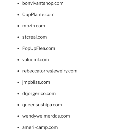
bonvivantshop.com
CupPlante.com
mpzin.com
stcreal.com
PopUpFlea.com
valueml.com
rebeccatorresjewelry.com
jmpbliss.com
drjorgerico.com
queensushipa.com
wendyweimerdds.com
ameri-camp.com