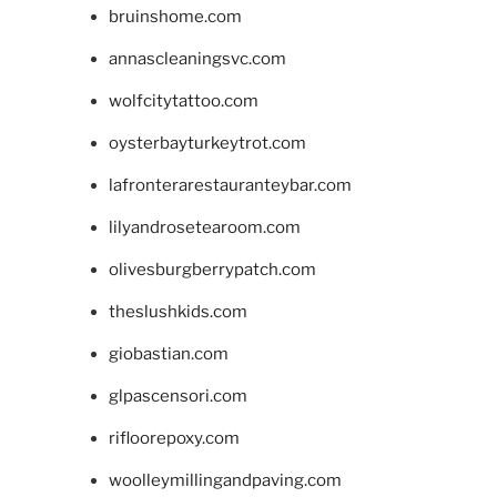
bruinshome.com
annascleaningsvc.com
wolfcitytattoo.com
oysterbayturkeytrot.com
lafronterarestauranteybar.com
lilyandrosetearoom.com
olivesburgberrypatch.com
theslushkids.com
giobastian.com
glpascensori.com
rifloorepoxy.com
woolleymillingandpaving.com