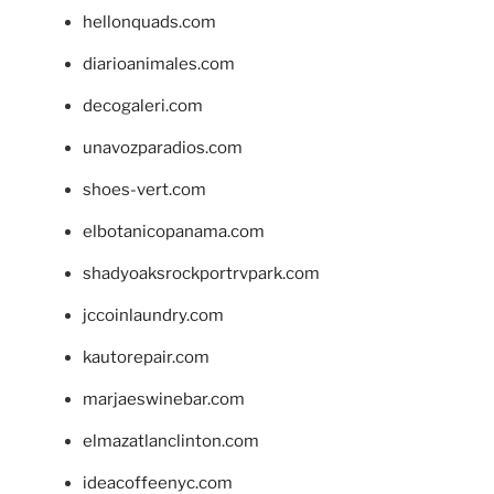
hellonquads.com
diarioanimales.com
decogaleri.com
unavozparadios.com
shoes-vert.com
elbotanicopanama.com
shadyoaksrockportrvpark.com
jccoinlaundry.com
kautorepair.com
marjaeswinebar.com
elmazatlanclinton.com
ideacoffeenyc.com