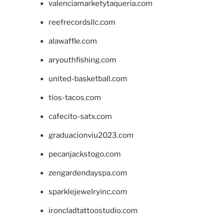
valenciamarketytaqueria.com
reefrecordsllc.com
alawaffle.com
aryouthfishing.com
united-basketball.com
tios-tacos.com
cafecito-satx.com
graduacionviu2023.com
pecanjackstogo.com
zengardendayspa.com
sparklejewelryinc.com
ironcladtattoostudio.com