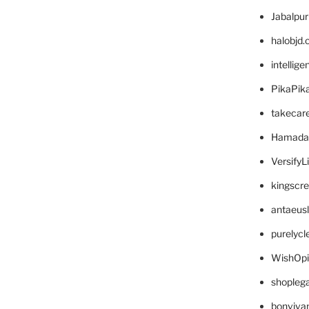
Jabalpu
halobjd
intellig
PikaPik
takecar
Hamada
VersifyL
kingscr
antaeus
purelyc
WishOp
shopleg
bonviva