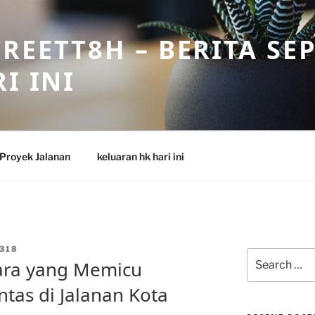
REETT8H – BERITA SE
I INI
Proyek Jalanan
keluaran hk hari ini
318
Search
ara yang Memicu
for:
tas di Jalanan Kota