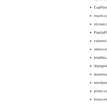
CupPlan
mpzin.c
stcreal.
PopUpFl
valueml
rebecca
jmpblis
drjorger
queensu
wendyw
ameri-
hrsrece