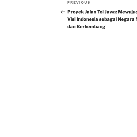
Post
Previous
PREVIOUS
navigation
Post
Proyek Jalan Tol Jawa: Mewuju
Visi Indonesia sebagai Negara
dan Berkembang