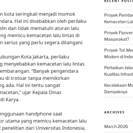
RECENT POST
nan kota seringkali menjadi momok
Proyek Pemban
ara. Hal ini disebabkan oleh perilaku
Kemacetan Lalu
lin dan tidak mematuhi aturan lalu
Proyek Flyover
ang memicu kemacetan lalu lintas di
Masyarakat?
n serius yang perlu segera ditangani.
Proyek Tol: Me
ubungan Kota Jakarta, perilaku
Modern di Indo
g menyebabkan kemacetan lalu lintas
Perbaikan Jala
r sembarangan. “Banyak pengendara
Kualitas Infras
tau di trotoar tanpa memikirkan
g ada. Hal ini tentu sangat
Kecelakaan Mau
cetan,” ujar Kepala Dinas
Dampaknya
di Karya.
ARCHIVES
penggunaan handphone saat
tor utama yang memicu kemacetan lalu
March 2026
t penelitian dari Universitas Indonesia,