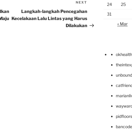
NEXT
Next
24
25
Post
dkan
Langkah-langkah Pencegahan
31
 Maju
Kecelakaan Lalu Lintas yang Harus
« Mar
Dilakukan
okhealt
theinte
unbound
catfrien
marianli
wayward
pidfloo
bancode