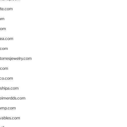
te.com
om
com
ea.com
.com
torresjewelry.com
s.com
ico.com
shipa.com
eimerdds.com
camp.com
ivables.com