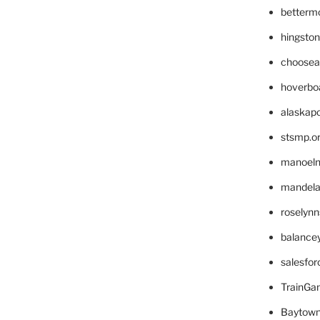
betterm
hingsto
choosea
hoverbo
alaskapo
stsmp.o
manoel
mandelae
roselyn
balance
salesfo
TrainG
Baytown