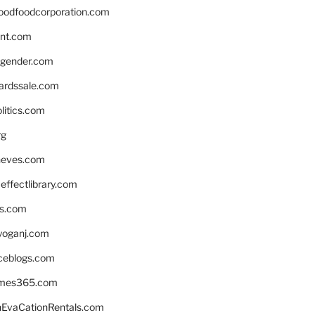
oodfoodcorporation.com
nnt.com
gender.com
ardssale.com
litics.com
rg
neves.com
ffectlibrary.com
ns.com
yoganj.com
rceblogs.com
ames365.com
EvaCationRentals.com