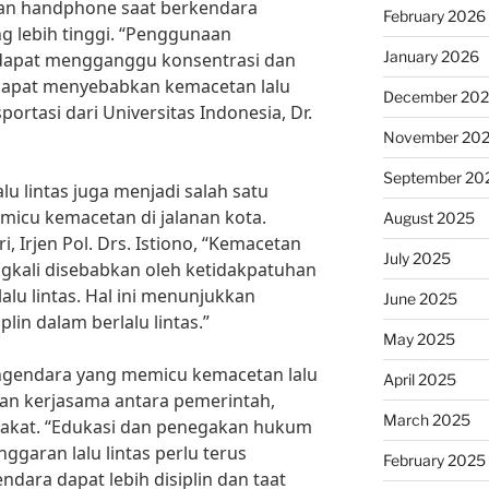
n handphone saat berkendara
February 2026
ng lebih tinggi. “Penggunaan
January 2026
dapat mengganggu konsentrasi dan
dapat menyebabkan kemacetan lalu
December 20
portasi dari Universitas Indonesia, Dr.
November 20
September 20
lu lintas juga menjadi salah satu
icu kemacetan di jalanan kota.
August 2025
, Irjen Pol. Drs. Istiono, “Kemacetan
July 2025
ringkali disebabkan oleh ketidakpatuhan
lu lintas. Hal ini menunjukkan
June 2025
lin dalam berlalu lintas.”
May 2025
ngendara yang memicu kemacetan lalu
April 2025
lukan kerjasama antara pemerintah,
March 2025
arakat. “Edukasi dan penegakan hukum
ggaran lalu lintas perlu terus
February 2025
ndara dapat lebih disiplin dan taat