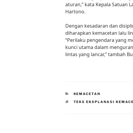
aturan,” kata Kepala Satuan La
Hartono.
Dengan kesadaran dan disipli
diharapkan kemacetan lalu lint
“Perilaku pengendara yang me
kunci utama dalam mengurang
lintas yang lancar,” tambah Bu
CATEGORIES
KEMACETAN
TAGS
TEKS EKSPLANASI KEMACE