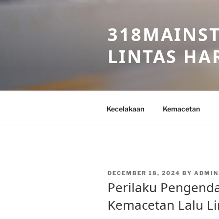
Skip
to
318MAINST
content
LINTAS HAR
Kecelakaan
Kemacetan
POSTED
DECEMBER 18, 2024
BY
ADMIN
ON
Perilaku Pengend
Kemacetan Lalu Lin