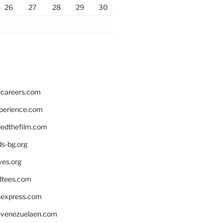
26
27
28
29
30
hcareers.com
xperience.com
edthefilm.com
ds-bg.org
ves.org
tees.com
rsexpress.com
venezuelaen.com