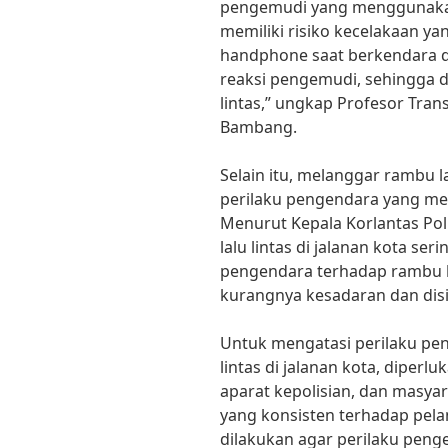
pengemudi yang menggunaka
memiliki risiko kecelakaan ya
handphone saat berkendara 
reaksi pengemudi, sehingga 
lintas,” ungkap Profesor Trans
Bambang.
Selain itu, melanggar rambu la
perilaku pengendara yang mem
Menurut Kepala Korlantas Polri
lalu lintas di jalanan kota se
pengendara terhadap rambu la
kurangnya kesadaran dan disip
Untuk mengatasi perilaku pe
lintas di jalanan kota, diper
aparat kepolisian, dan masy
yang konsisten terhadap pelan
dilakukan agar perilaku penge