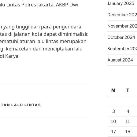
January 2025
lu Lintas Polres Jakarta, AKBP Dwi
December 20
n yang tinggi dari para pengendara,
November 20
as di jalanan kota dapat diminimalisir.
October 2024
matuhi aturan lalu lintas merupakan
i kemacetan dan menciptakan lalu
September 20
di Karya.
August 2024
M
T
TAN LALU LINTAS
3
4
10
11
17
18