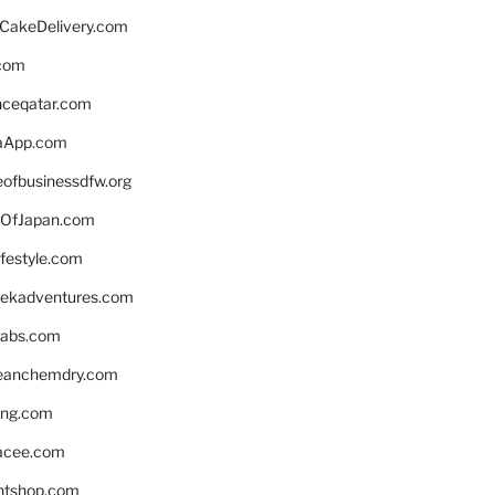
rCakeDelivery.com
.com
enceqatar.com
aApp.com
eofbusinessdfw.org
OfJapan.com
ifestyle.com
eekadventures.com
labs.com
leanchemdry.com
ing.com
acee.com
ntshop.com