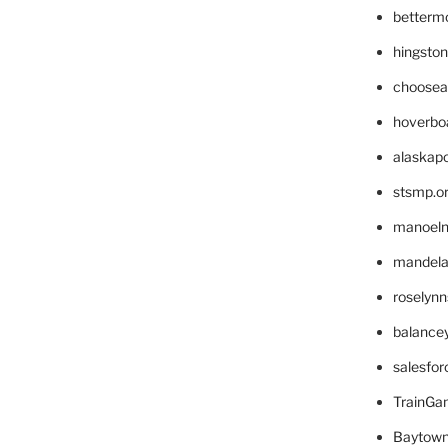
betterm
hingsto
choosea
hoverbo
alaskapo
stsmp.o
manoel
mandelae
roselyn
balance
salesfo
TrainG
Baytown