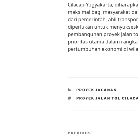
Cilacap-Yogyakarta, diharap
maksimal bagi masyarakat da
dari pemerintah, ahli transp
diperlukan untuk menyukseska
pembangunan proyek jalan tol
prioritas utama dalam rangka
pertumbuhan ekonomi di wila
CATEGORIES
PROYEK JALANAN
TAGS
PROYEK JALAN TOL CILA
Post
Previous
PREVIOUS