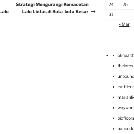
Post
Strategi Mengurangi Kemacetan
24
25
Lalu
Lalu Lintas di Kota-kota Besar
31
« Mar
okhealt
theinte
unbound
catfrien
marianli
wayward
pidfloo
bancode