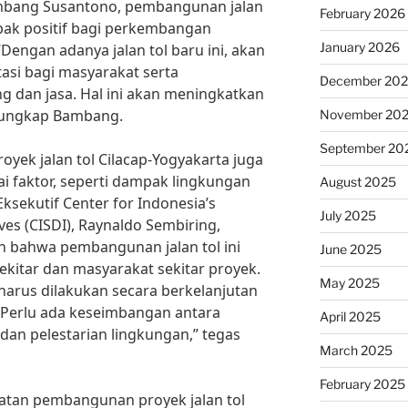
ambang Susantono, pembangunan jalan
February 2026
pak positif bagi perkembangan
January 2026
“Dengan adanya jalan tol baru ini, akan
si bagi masyarakat serta
December 20
g dan jasa. Hal ini akan meningkatkan
 ungkap Bambang.
November 20
September 20
yek jalan tol Cilacap-Yogyakarta juga
 faktor, seperti dampak lingkungan
August 2025
Eksekutif Center for Indonesia’s
July 2025
ves (CISDI), Raynaldo Sembiring,
 bahwa pembangunan jalan tol ini
June 2025
ekitar dan masyarakat sekitar proyek.
May 2025
arus dilakukan secara berkelanjutan
Perlu ada keseimbangan antara
April 2025
an pelestarian lingkungan,” tegas
March 2025
February 2025
tan pembangunan proyek jalan tol