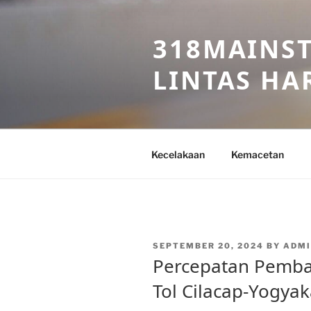
Skip
to
318MAINST
content
LINTAS HAR
Kecelakaan
Kemacetan
POSTED
SEPTEMBER 20, 2024
BY
ADMI
ON
Percepatan Pemba
Tol Cilacap-Yogyak