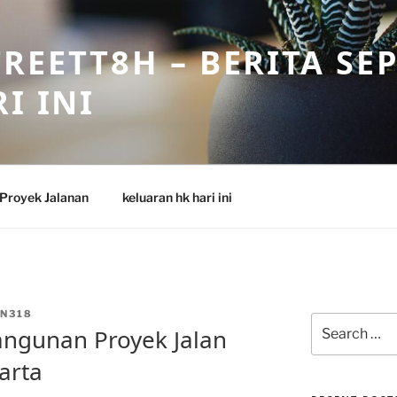
REETT8H – BERITA SE
I INI
Proyek Jalanan
keluaran hk hari ini
N318
Search
ngunan Proyek Jalan
for:
arta