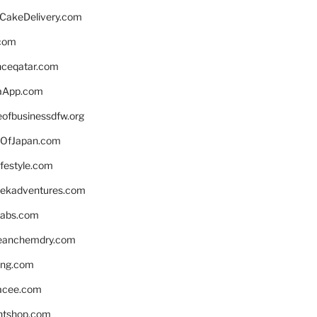
rCakeDelivery.com
.com
enceqatar.com
aApp.com
eofbusinessdfw.org
OfJapan.com
ifestyle.com
eekadventures.com
labs.com
leanchemdry.com
ing.com
acee.com
ntshop.com