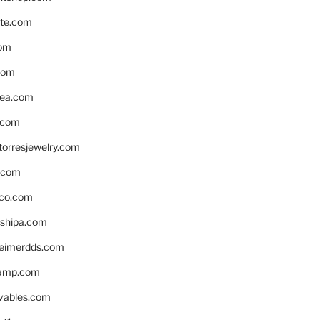
te.com
om
com
ea.com
.com
torresjewelry.com
s.com
ico.com
shipa.com
eimerdds.com
camp.com
ivables.com