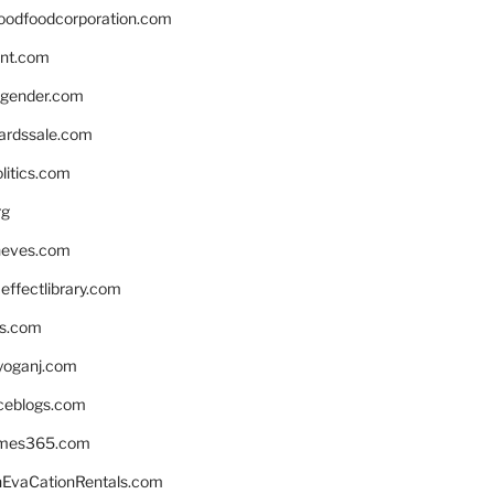
oodfoodcorporation.com
nnt.com
gender.com
ardssale.com
litics.com
rg
neves.com
ffectlibrary.com
ns.com
yoganj.com
rceblogs.com
ames365.com
EvaCationRentals.com