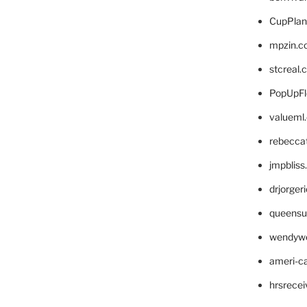
CupPlan
mpzin.c
stcreal.
PopUpFl
valueml
rebecca
jmpblis
drjorger
queensu
wendyw
ameri-
hrsrece