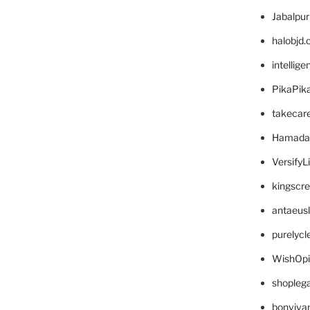
Jabalpu
halobjd
intellig
PikaPik
takecar
Hamada
VersifyL
kingscr
antaeus
purelyc
WishOp
shopleg
bonviva