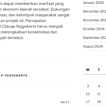
January 2025
kan dapat memberikan manfaat yang
n ekonomi daerah tersebut. Dukungan
December 20
ortasi, dan kelompok masyarakat sangat
n proyek ini. Percepatan
November 20
 Cilacap-Yogyakarta harus menjadi
October 2024
 meningkatkan konektivitas dan
yah tersebut.
September 20
August 2024
M
T
CAP-YOGYAKARTA
3
4
10
11
17
18
NEXT
Next