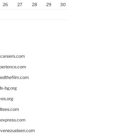
26
27
28
29
30
hcareers.com
xperience.com
edthefilm.com
ds-bg.org
ves.org
tees.com
rsexpress.com
venezuelaen.com