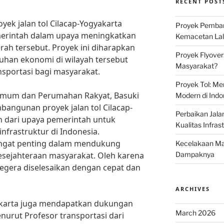
RECENT POST
k jalan tol Cilacap-Yogyakarta
Proyek Pemban
merintah dalam upaya meningkatkan
Kemacetan Lalu
rah tersebut. Proyek ini diharapkan
Proyek Flyover
han ekonomi di wilayah tersebut
Masyarakat?
sportasi bagi masyarakat.
Proyek Tol: Me
Umum dan Perumahan Rakyat, Basuki
Modern di Indo
angunan proyek jalan tol Cilacap-
Perbaikan Jala
 dari upaya pemerintah untuk
Kualitas Infras
rastruktur di Indonesia.
sangat penting dalam mendukung
Kecelakaan Mau
sejahteraan masyarakat. Oleh karena
Dampaknya
s segera diselesaikan dengan cepat dan
ARCHIVES
yakarta juga mendapatkan dukungan
March 2026
enurut Profesor transportasi dari